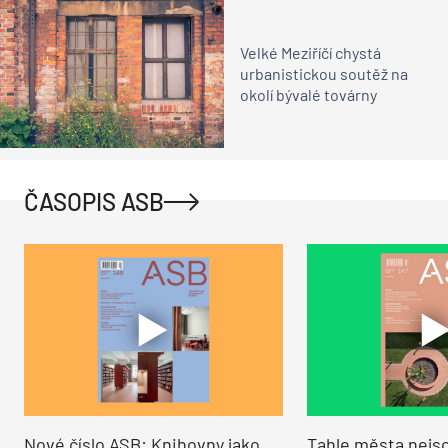
Velké Meziříčí chystá
urbanistickou soutěž na
okolí bývalé továrny
ČASOPIS ASB
Nové číslo ASB: Knihovny jako
Tahle města nejso