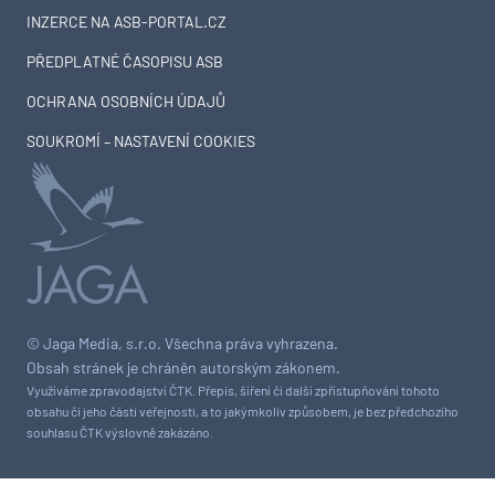
INZERCE NA ASB-PORTAL.CZ
PŘEDPLATNÉ ČASOPISU ASB
OCHRANA OSOBNÍCH ÚDAJŮ
SOUKROMÍ – NASTAVENÍ COOKIES
© Jaga Media, s.r.o. Všechna práva vyhrazena.
Obsah stránek je chráněn autorským zákonem.
Využíváme zpravodajství ČTK. Přepis, šíření či další zpřístupňování tohoto
obsahu či jeho části veřejnosti, a to jakýmkoliv způsobem, je bez předchozího
souhlasu ČTK výslovně zakázáno.