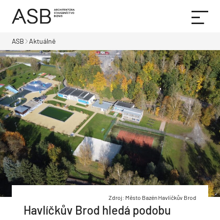
ASB
Aktuálně
Zdroj: Město Bazén Havlíčkův Brod
Havlíčkův Brod hledá podobu