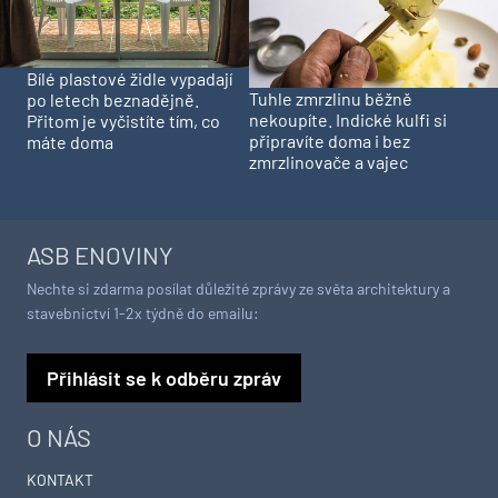
Bílé plastové židle vypadají
Tuhle zmrzlinu běžně
po letech beznadějně.
nekoupíte. Indické kulfi si
Přitom je vyčistíte tím, co
připravíte doma i bez
máte doma
zmrzlinovače a vajec
ASB ENOVINY
Nechte si zdarma posílat důležité zprávy ze světa architektury a
stavebnictví 1-2x týdně do emailu:
Přihlásit se k odběru zpráv
O NÁS
KONTAKT