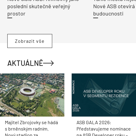
poslední skutečně veřejný
Nové ASB otevírá
prostor
budoucnosti
Zobrazit vše
AKTUÁLNĚ
Majitel Zbrojovky se hádá
ASB GALA 2026:
s brněnským radním.
Představujeme nominace
Nový stadion za
na ASB Developer roku –