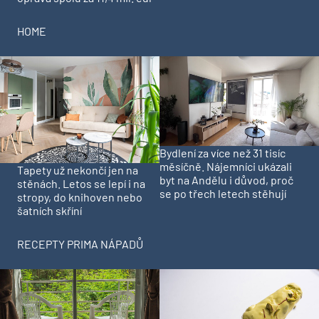
HOME
Bydlení za více než 31 tisíc
měsíčně. Nájemníci ukázali
Tapety už nekončí jen na
byt na Andělu i důvod, proč
stěnách. Letos se lepí i na
se po třech letech stěhují
stropy, do knihoven nebo
šatních skříní
RECEPTY PRIMA NÁPADŮ