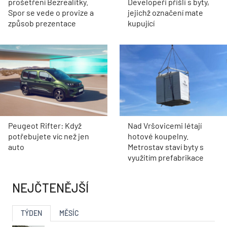
prošetření Bezrealitky.
Developeři přišli s byty,
Spor se vede o provize a
jejichž označení mate
způsob prezentace
kupující
Peugeot Rifter: Když
Nad Vršovicemi létají
potřebujete víc než jen
hotové koupelny.
auto
Metrostav staví byty s
využitím prefabrikace
NEJČTENĚJŠÍ
TÝDEN
MĚSÍC