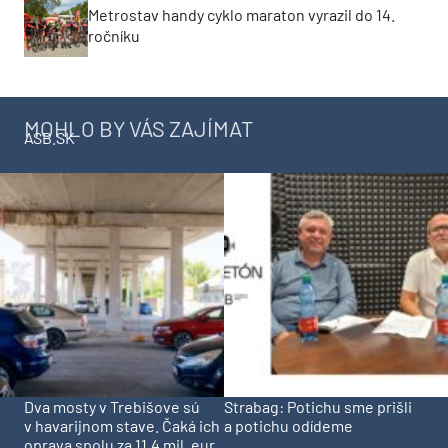
Metrostav handy cyklo maraton vyrazil do 14.
ročníku
MOHLO BY VÁS ZAJÍMAT
ASB.SK
Dva mosty v Trebišove sú
Strabag: Potichu sme prišli
v havarijnom stave. Čaká ich
a potichu odídeme
oprava spolu za 11,4 mil. eur