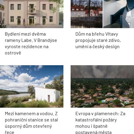
Bydlení mezi dvěma
Dům na břehu Vltavy
rameny Labe. V Brandýse
propojuje staré zdivo,
vyroste rezidence na
umění a český design
ostrově
Mezi kamenem a vodou. Z
Evropa v plamenech: Za
pohraniční stanice se stal
katastrofální požáry
úsporný dům otevřený
mohou i špatně
řece
postavená města