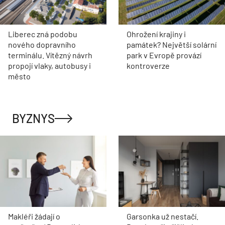
Liberec zná podobu
Ohrožení krajiny i
nového dopravního
památek? Největší solární
terminálu. Vítězný návrh
park v Evropě provází
propojí vlaky, autobusy i
kontroverze
město
BYZNYS
Makléři žádají o
Garsonka už nestačí.