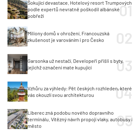
Šokující devastace. Hotelový resort Trumpových
podle expertů nevratně poškodil albánské
pobřeží
Miliony domů v ohrožení. Francouzská
zkušenost je varováním i pro Česko
Garsonka už nestačí. Developeři přišli s byty,
jejichž označení mate kupující
Vzhůru za výhledy: Pět českých rozhleden, které
vás okouzlí svou architekturou
Liberec zná podobu nového dopravního
terminálu. Vítězný návrh propojí vlaky, autobusy i
město