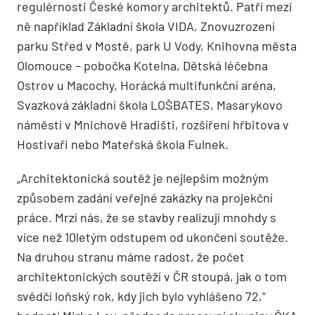
regulérnosti České komory architektů. Patří mezi
ně například Základní škola VIDA, Znovuzrození
parku Střed v Mostě, park U Vody, Knihovna města
Olomouce – pobočka Kotelna, Dětská léčebna
Ostrov u Macochy, Horácká multifunkční aréna,
Svazková základní škola LOŠBATES, Masarykovo
náměstí v Mnichově Hradišti, rozšíření hřbitova v
Hostivaři nebo Mateřská škola Fulnek.
„Architektonická soutěž je nejlepším možným
způsobem zadání veřejné zakázky na projekční
práce. Mrzí nás, že se stavby realizují mnohdy s
více než 10letým odstupem od ukončení soutěže.
Na druhou stranu máme radost, že počet
architektonických soutěží v ČR stoupá, jak o tom
svědčí loňský rok, kdy jich bylo vyhlášeno 72,“