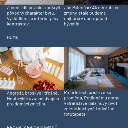
Zmenili dispozíciu a odkryli
Ján Palenčár: Ak neurobíme
pôvodný charakter bytu.
zmeny, stále budeme
Výsledkom je interiér plný
najhorší v dostupnosti
kontrastov
bývania
HOME
Po 15 letech přišla velká
Angrešt, broskve i třešně.
proměna. Rodinnému domu
Neobvyklé ovocné dvojice
v Bratislavě dala nový život
pro domácí zmrzlinu
zelená kuchyně i odvážná
fototapeta
RECEPTY PRIMA NÁPADŮ