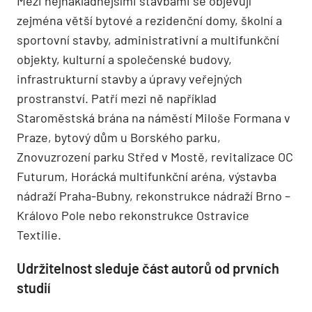
Mezi nejnákladnějšími stavbami se objevují
zejména větší bytové a rezidenční domy, školní a
sportovní stavby, administrativní a multifunkční
objekty, kulturní a společenské budovy,
infrastrukturní stavby a úpravy veřejných
prostranství. Patří mezi ně například
Staroměstská brána na náměstí Miloše Formana v
Praze, bytový dům u Borského parku,
Znovuzrození parku Střed v Mostě, revitalizace OC
Futurum, Horácká multifunkční aréna, výstavba
nádraží Praha-Bubny, rekonstrukce nádraží Brno –
Královo Pole nebo rekonstrukce Ostravice
Textilie.
Udržitelnost sleduje část autorů od prvních
studií