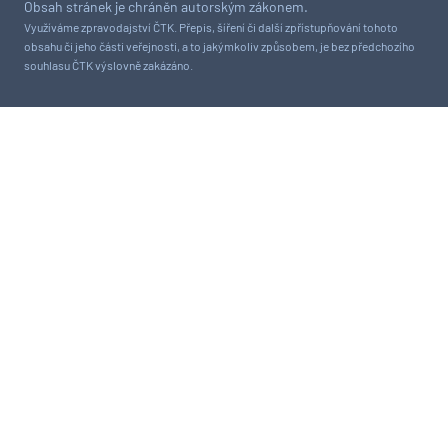
Obsah stránek je chráněn autorským zákonem.
Využíváme zpravodajství ČTK. Přepis, šíření či další zpřístupňování tohoto
obsahu či jeho části veřejnosti, a to jakýmkoliv způsobem, je bez předchozího
souhlasu ČTK výslovně zakázáno.