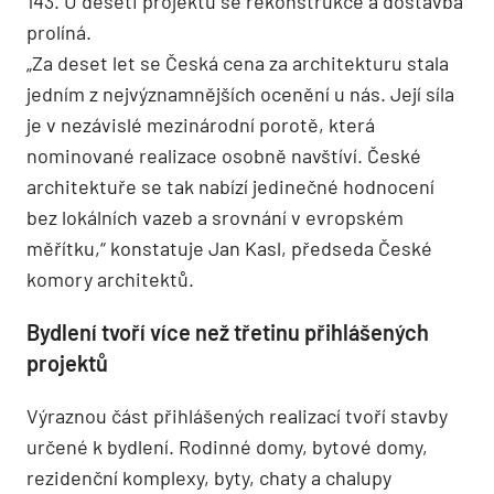
143. U deseti projektů se rekonstrukce a dostavba
prolíná.
„Za deset let se Česká cena za architekturu stala
jedním z nejvýznamnějších ocenění u nás. Její síla
je v nezávislé mezinárodní porotě, která
nominované realizace osobně navštíví. České
architektuře se tak nabízí jedinečné hodnocení
bez lokálních vazeb a srovnání v evropském
měřítku,“ konstatuje Jan Kasl, předseda České
komory architektů.
Bydlení tvoří více než třetinu přihlášených
projektů
Výraznou část přihlášených realizací tvoří stavby
určené k bydlení. Rodinné domy, bytové domy,
rezidenční komplexy, byty, chaty a chalupy