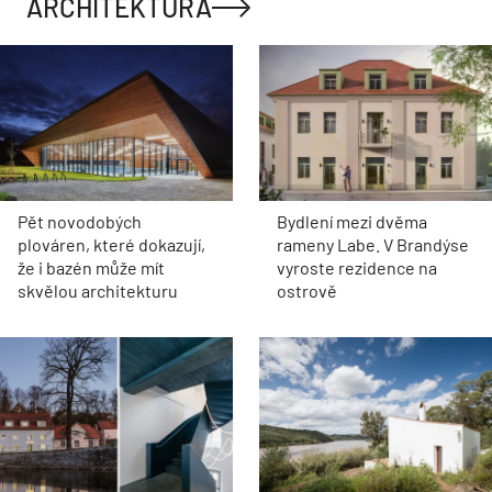
ARCHITEKTURA
Pět novodobých
Bydlení mezi dvěma
plováren, které dokazují,
rameny Labe. V Brandýse
že i bazén může mít
vyroste rezidence na
skvělou architekturu
ostrově