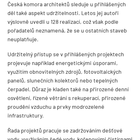
Česká komora architektů sleduje u přihlášených
děl také aspekt udržitelnosti. Letos jej autoři
výslovně uvedli u 128 realizací, což však podle
pořadatelů neznamená, že se u ostatních staveb
neuplatňuje.
Udržitelný přístup se v přihlášených projektech
projevuje například energetickými úsporami,
využitím obnovitelných zdrojů, fotovoltaických
panelů, slunečních kolektorů nebo tepelných
čerpadel. Důraz je kladen také na přirozené denní
osvětlení, řízené větrání s rekuperací, přirozené
proudění vzduchu a prvky modrozelené
infrastruktury.
Řada projektů pracuje se zadržováním dešťové
vody, využíváním šedé vody, kořenovými čistírnami