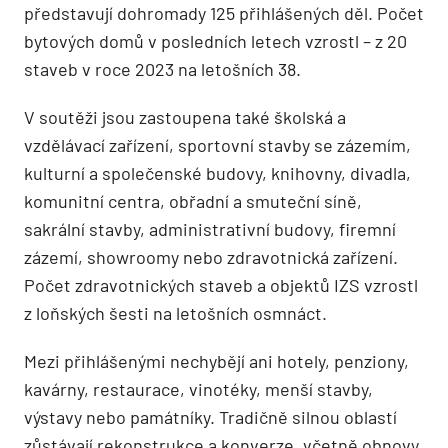
představují dohromady 125 přihlášených děl. Počet
bytových domů v posledních letech vzrostl – z 20
staveb v roce 2023 na letošních 38.
V soutěži jsou zastoupena také školská a
vzdělávací zařízení, sportovní stavby se zázemím,
kulturní a společenské budovy, knihovny, divadla,
komunitní centra, obřadní a smuteční síně,
sakrální stavby, administrativní budovy, firemní
zázemí, showroomy nebo zdravotnická zařízení.
Počet zdravotnických staveb a objektů IZS vzrostl
z loňských šesti na letošních osmnáct.
Mezi přihlášenými nechybějí ani hotely, penziony,
kavárny, restaurace, vinotéky, menší stavby,
výstavy nebo památníky. Tradičně silnou oblastí
zůstávají rekonstrukce a konverze, včetně obnovy