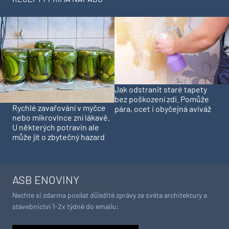
Jak odstranit staré tapety
bez poškození zdi. Pomůže
Rychlé zavařování v myčce
pára, ocet i obyčejná aviváž
nebo mikrovlnce zní lákavě.
U některých potravin ale
může jít o zbytečný hazard
ASB ENOVINY
Nechte si zdarma posílat důležité zprávy ze světa architektury a
stavebnictví 1-2x týdně do emailu: