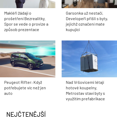
Makléři žádají o
Garsonka už nestačí.
prošetření Bezrealitky.
Developeři přišli s byty,
Spor se vede o provize a
jejichž označení mate
způsob prezentace
kupující
Peugeot Rifter: Když
Nad Vršovicemi létají
potřebujete víc než jen
hotové koupelny.
auto
Metrostav staví byty s
využitím prefabrikace
NEJČTENĚJŠÍ