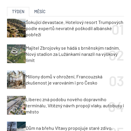
TÝDEN
MĚSÍC
Šokující devastace. Hotelový resort Trumpových
podle expertů nevratně poškodil albánské
pobřeží
Majitel Zbrojovky se hádá s brněnským radním.
Nový stadion za Lužánkami narazil na výškový
limit
Miliony domů v ohrožení. Francouzská
zkušenost je varováním i pro Česko
Liberec zná podobu nového dopravního
terminálu. Vítězný návrh propojí vlaky, autobusy i
město
Dům na břehu Vltavy propojuje staré zdivo,