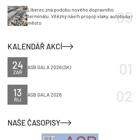
Liberec zná podobu nového dopravního
terminálu. Vítězný návrh propojí vlaky, autobusy i
město
KALENDÁŘ AKCÍ
24
ASB GALA 2026 (SK)
ZÁŘ
13
ASB GALA 2026
ŘÍJ
NAŠE ČASOPISY