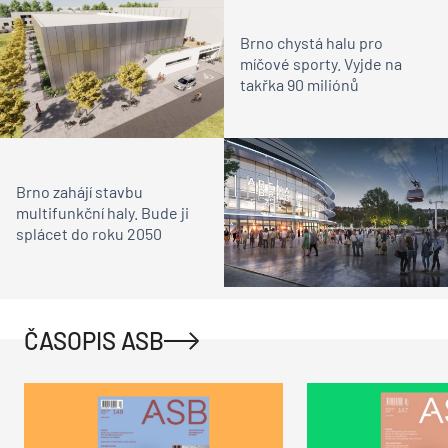
Brno chystá halu pro
míčové sporty. Vyjde na
takřka 90 miliónů
Brno zahájí stavbu
multifunkční haly. Bude ji
splácet do roku 2050
ČASOPIS ASB