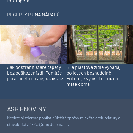
fototapeta
RECEPTY PRIMA NÁPADŮ
Jak odstranit staré tapety
Bílé plastové židle vypadají
bez poškození zdi. Pomůže
po letech beznadějně.
pára, ocet i obyčejná aviváž
Přitom je vyčistíte tím, co
máte doma
ASB ENOVINY
Nechte si zdarma posílat důležité zprávy ze světa architektury a
stavebnictví 1-2x týdně do emailu: