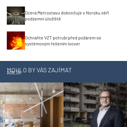
Dcera Metrostavu dokončuje v Norsku obří
podzemní úložiště
Ochraňte VZT potrubí před požárem se
systémovým řešením Isover
MOHLO BY VÁS ZAJÍMAT
ASB.SK