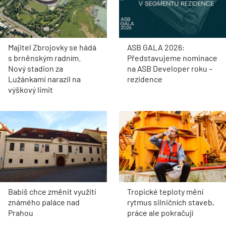
Majitel Zbrojovky se hádá
ASB GALA 2026:
s brněnským radním.
Představujeme nominace
Nový stadion za
na ASB Developer roku –
Lužánkami narazil na
rezidence
výškový limit
Babiš chce změnit využití
Tropické teploty mění
známého paláce nad
rytmus silničních staveb,
Prahou
práce ale pokračují