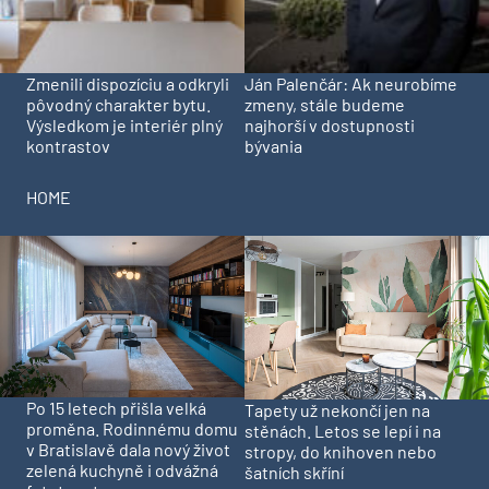
Zmenili dispozíciu a odkryli
Ján Palenčár: Ak neurobíme
pôvodný charakter bytu.
zmeny, stále budeme
Výsledkom je interiér plný
najhorší v dostupnosti
kontrastov
bývania
HOME
Po 15 letech přišla velká
Tapety už nekončí jen na
proměna. Rodinnému domu
stěnách. Letos se lepí i na
v Bratislavě dala nový život
stropy, do knihoven nebo
zelená kuchyně i odvážná
šatních skříní