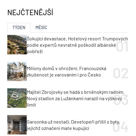
NEJČTENĚJŠÍ
TÝDEN
MĚSÍC
Šokující devastace. Hotelový resort Trumpových
podle expertů nevratně poškodil albánské
pobřeží
Miliony domů v ohrožení. Francouzská
zkušenost je varováním i pro Česko
Majitel Zbrojovky se hádá s brněnským radním.
Nový stadion za Lužánkami narazil na výškový
limit
Garsonka už nestačí. Developeři přišli s byty,
jejichž označení mate kupující