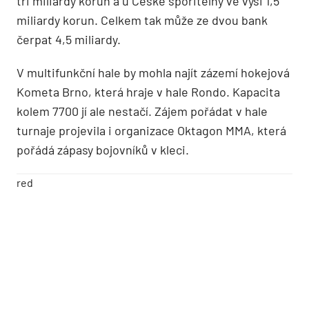
tři miliardy korun a u České spořitelny ve výši 1,5
miliardy korun. Celkem tak může ze dvou bank
čerpat 4,5 miliardy.
V multifunkční hale by mohla najít zázemí hokejová
Kometa Brno, která hraje v hale Rondo. Kapacita
kolem 7700 jí ale nestačí. Zájem pořádat v hale
turnaje projevila i organizace Oktagon MMA, která
pořádá zápasy bojovníků v kleci.
red