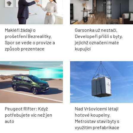
Makléři žádají o
Garsonka už nestačí.
prošetření Bezrealitky.
Developeři přišli s byty,
Spor se vede o provize a
jejichž označení mate
způsob prezentace
kupující
Peugeot Rifter: Když
Nad Vršovicemi létají
potřebujete víc než jen
hotové koupelny.
auto
Metrostav staví byty s
využitím prefabrikace