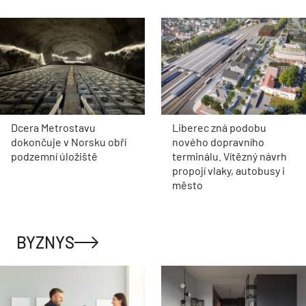
Dcera Metrostavu
Liberec zná podobu
dokončuje v Norsku obří
nového dopravního
podzemní úložiště
terminálu. Vítězný návrh
propojí vlaky, autobusy i
město
BYZNYS