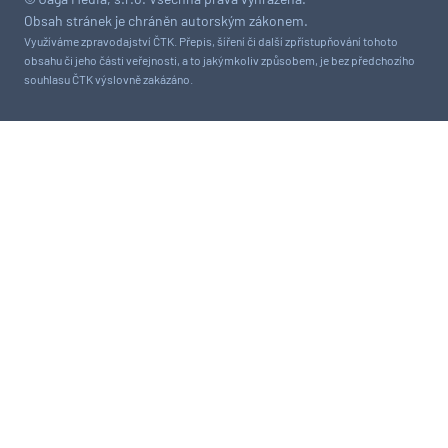
Obsah stránek je chráněn autorským zákonem.
Využíváme zpravodajství ČTK. Přepis, šíření či další zpřístupňování tohoto
obsahu či jeho části veřejnosti, a to jakýmkoliv způsobem, je bez předchozího
souhlasu ČTK výslovně zakázáno.