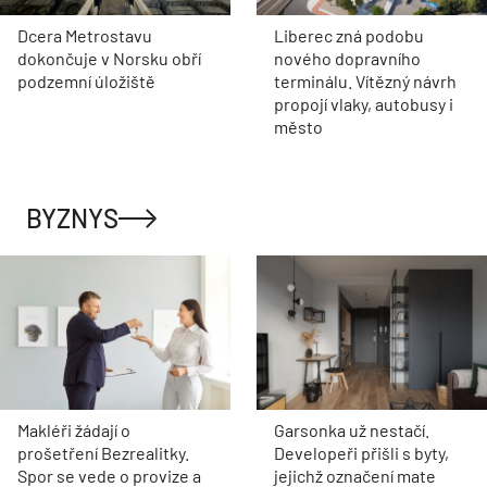
Dcera Metrostavu
Liberec zná podobu
dokončuje v Norsku obří
nového dopravního
podzemní úložiště
terminálu. Vítězný návrh
propojí vlaky, autobusy i
město
BYZNYS
Makléři žádají o
Garsonka už nestačí.
prošetření Bezrealitky.
Developeři přišli s byty,
Spor se vede o provize a
jejichž označení mate