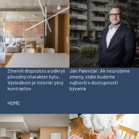
Zmenili dispozíciu a odkryli
Ján Palenčár: Ak neurobíme
pôvodný charakter bytu.
zmeny, stále budeme
Výsledkom je interiér plný
najhorší v dostupnosti
kontrastov
bývania
HOME