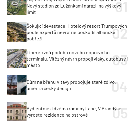
Nový stadion za Lužánkami narazil na výškový
limit
Šokující devastace. Hotelový resort Trumpových
podle expertů nevratně poškodil albánské
pobřeží
Liberec zná podobu nového dopravního
terminálu. Vítězný návrh propojí vlaky, autobusy i
město
Dům na břehu Vltavy propojuje staré zdivo,
umění a český design
Bydlení mezi dvěma rameny Labe. V Brandýse
vyroste rezidence na ostrově