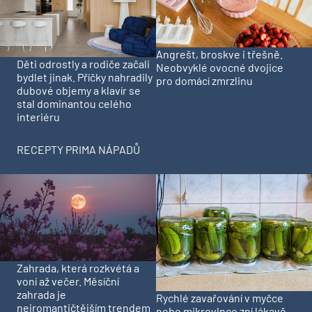
Angrešt, broskve i třešně.
Děti odrostly a rodiče začali
Neobvyklé ovocné dvojice
bydlet jinak. Příčky nahradily
pro domácí zmrzlinu
dubové objemy a klavír se
stal dominantou celého
interiéru
RECEPTY PRIMA NÁPADŮ
Zahrada, která rozkvétá a
voní až večer. Měsíční
zahrada je
Rychlé zavařování v myčce
nejromantičtějším trendem
nebo mikrovlnce zní lákavě.