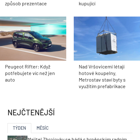
způsob prezentace
kupující
Peugeot Rifter: Když
Nad Vršovicemi létají
potřebujete víc než jen
hotové koupelny.
auto
Metrostav staví byty s
využitím prefabrikace
NEJČTENĚJŠÍ
TÝDEN
MĚSÍC
Majitel Zbrojovky se hádá s brněnským radním.