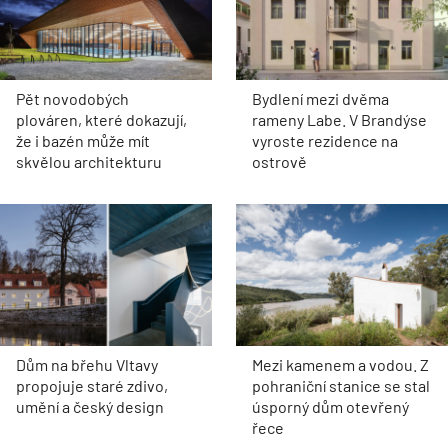
Pět novodobých
Bydlení mezi dvěma
plováren, které dokazují,
rameny Labe. V Brandýse
že i bazén může mít
vyroste rezidence na
skvělou architekturu
ostrově
Dům na břehu Vltavy
Mezi kamenem a vodou. Z
propojuje staré zdivo,
pohraniční stanice se stal
umění a český design
úsporný dům otevřený
řece