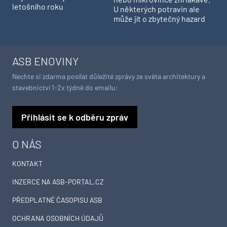
letošního roku
U některých potravin ale
může jít o zbytečný hazard
ASB ENOVINY
Nechte si zdarma posílat důležité zprávy ze světa architektury a
stavebnictví 1-2x týdně do emailu:
Přihlásit se k odběru zpráv
O NÁS
KONTAKT
INZERCE NA ASB-PORTAL.CZ
PŘEDPLATNÉ ČASOPISU ASB
OCHRANA OSOBNÍCH ÚDAJŮ