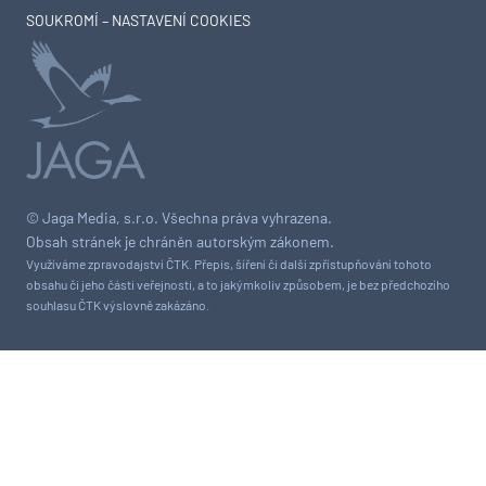
SOUKROMÍ – NASTAVENÍ COOKIES
© Jaga Media, s.r.o. Všechna práva vyhrazena.
Obsah stránek je chráněn autorským zákonem.
Využíváme zpravodajství ČTK. Přepis, šíření či další zpřístupňování tohoto
obsahu či jeho části veřejnosti, a to jakýmkoliv způsobem, je bez předchozího
souhlasu ČTK výslovně zakázáno.