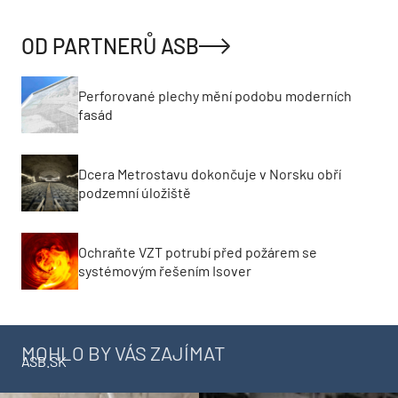
OD PARTNERŮ ASB
Perforované plechy mění podobu moderních
fasád
Dcera Metrostavu dokončuje v Norsku obří
podzemní úložiště
Ochraňte VZT potrubí před požárem se
systémovým řešením Isover
MOHLO BY VÁS ZAJÍMAT
ASB.SK