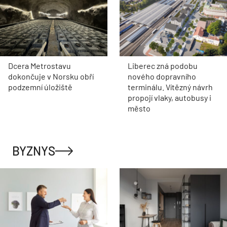
Dcera Metrostavu
Liberec zná podobu
dokončuje v Norsku obří
nového dopravního
podzemní úložiště
terminálu. Vítězný návrh
propojí vlaky, autobusy i
město
BYZNYS