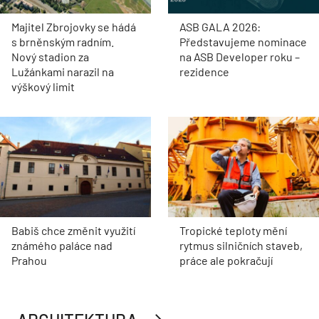
Majitel Zbrojovky se hádá
ASB GALA 2026:
s brněnským radním.
Představujeme nominace
Nový stadion za
na ASB Developer roku –
Lužánkami narazil na
rezidence
výškový limit
Babiš chce změnit využití
Tropické teploty mění
známého paláce nad
rytmus silničních staveb,
Prahou
práce ale pokračují