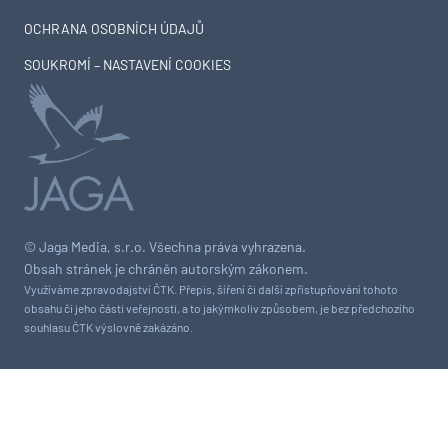
OCHRANA OSOBNÍCH ÚDAJŮ
SOUKROMÍ – NASTAVENÍ COOKIES
© Jaga Media, s.r.o. Všechna práva vyhrazena.
Obsah stránek je chráněn autorským zákonem.
Využíváme zpravodajství ČTK. Přepis, šíření či další zpřístupňování tohoto
obsahu či jeho části veřejnosti, a to jakýmkoliv způsobem, je bez předchozího
souhlasu ČTK výslovně zakázáno.