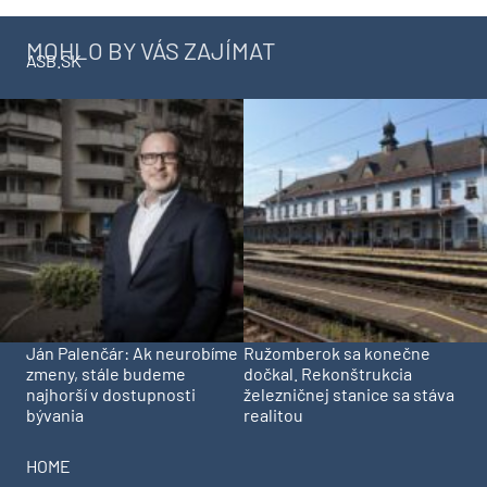
MOHLO BY VÁS ZAJÍMAT
ASB.SK
Ján Palenčár: Ak neurobíme
Ružomberok sa konečne
zmeny, stále budeme
dočkal. Rekonštrukcia
najhorší v dostupnosti
železničnej stanice sa stáva
bývania
realitou
HOME