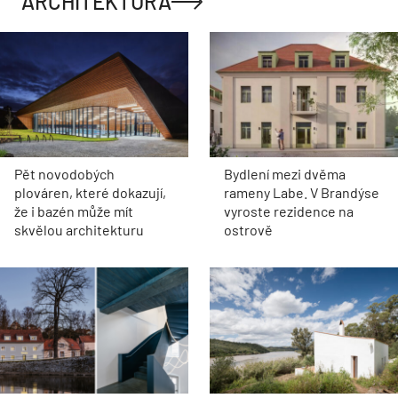
ARCHITEKTURA
Pět novodobých
Bydlení mezi dvěma
plováren, které dokazují,
rameny Labe. V Brandýse
že i bazén může mít
vyroste rezidence na
skvělou architekturu
ostrově