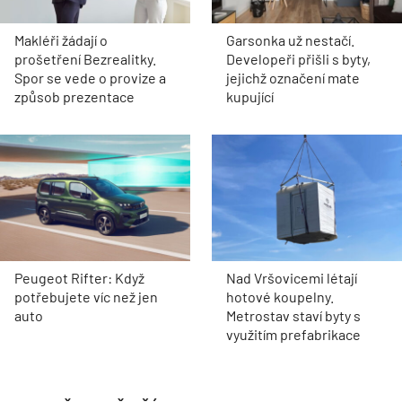
Makléři žádají o
Garsonka už nestačí.
prošetření Bezrealitky.
Developeři přišli s byty,
Spor se vede o provize a
jejichž označení mate
způsob prezentace
kupující
Peugeot Rifter: Když
Nad Vršovicemi létají
potřebujete víc než jen
hotové koupelny.
auto
Metrostav staví byty s
využitím prefabrikace