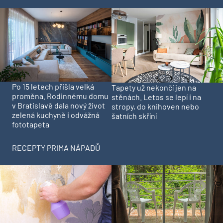
Po 15 letech přišla velká
Tapety už nekončí jen na
proměna. Rodinnému domu
stěnách. Letos se lepí i na
v Bratislavě dala nový život
stropy, do knihoven nebo
zelená kuchyně i odvážná
šatních skříní
fototapeta
RECEPTY PRIMA NÁPADŮ