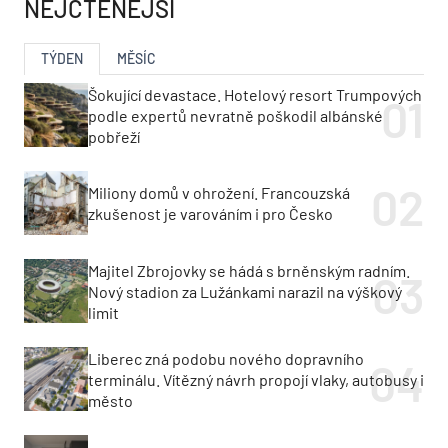
NEJČTENĚJŠÍ
TÝDEN
MĚSÍC
Šokující devastace. Hotelový resort Trumpových
podle expertů nevratně poškodil albánské
pobřeží
Miliony domů v ohrožení. Francouzská
zkušenost je varováním i pro Česko
Majitel Zbrojovky se hádá s brněnským radním.
Nový stadion za Lužánkami narazil na výškový
limit
Liberec zná podobu nového dopravního
terminálu. Vítězný návrh propojí vlaky, autobusy i
město