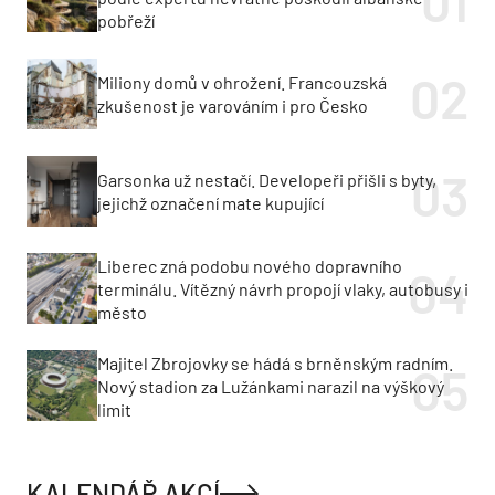
pobřeží
Miliony domů v ohrožení. Francouzská
zkušenost je varováním i pro Česko
Garsonka už nestačí. Developeři přišli s byty,
jejichž označení mate kupující
Liberec zná podobu nového dopravního
terminálu. Vítězný návrh propojí vlaky, autobusy i
město
Majitel Zbrojovky se hádá s brněnským radním.
Nový stadion za Lužánkami narazil na výškový
limit
KALENDÁŘ AKCÍ