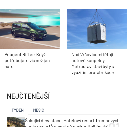
Peugeot Rifter: Když
Nad Vršovicemi létají
potřebujete víc než jen
hotové koupelny.
auto
Metrostav staví byty s
využitím prefabrikace
NEJČTENĚJŠÍ
TÝDEN
MĚSÍC
Šokující devastace. Hotelový resort Trumpových
podle expertů nevratně poškodil albánské