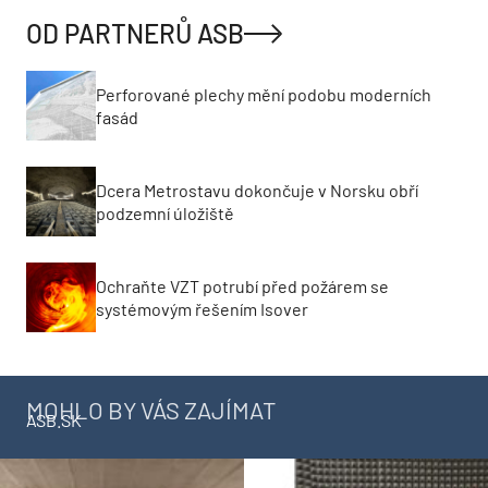
OD PARTNERŮ ASB
Perforované plechy mění podobu moderních
fasád
Dcera Metrostavu dokončuje v Norsku obří
podzemní úložiště
Ochraňte VZT potrubí před požárem se
systémovým řešením Isover
MOHLO BY VÁS ZAJÍMAT
ASB.SK