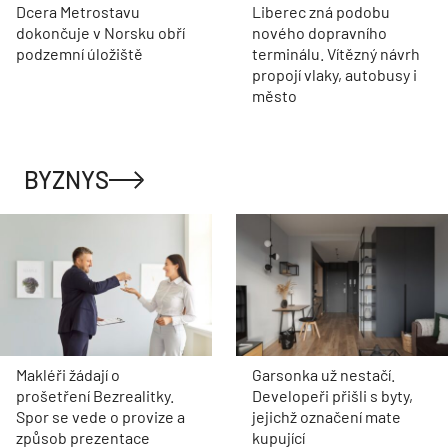
Dcera Metrostavu
Liberec zná podobu
dokončuje v Norsku obří
nového dopravního
podzemní úložiště
terminálu. Vítězný návrh
propojí vlaky, autobusy i
město
BYZNYS
Makléři žádají o
Garsonka už nestačí.
prošetření Bezrealitky.
Developeři přišli s byty,
Spor se vede o provize a
jejichž označení mate
způsob prezentace
kupující