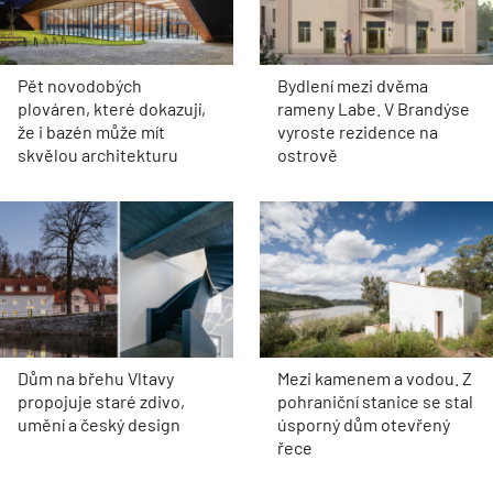
Pět novodobých
Bydlení mezi dvěma
plováren, které dokazují,
rameny Labe. V Brandýse
že i bazén může mít
vyroste rezidence na
skvělou architekturu
ostrově
Dům na břehu Vltavy
Mezi kamenem a vodou. Z
propojuje staré zdivo,
pohraniční stanice se stal
umění a český design
úsporný dům otevřený
řece