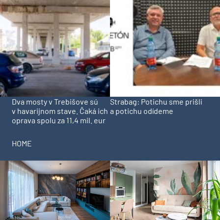
Dva mosty v Trebišove sú
Strabag: Potichu sme prišli
v havarijnom stave. Čaká ich
a potichu odídeme
oprava spolu za 11,4 mil. eur
HOME