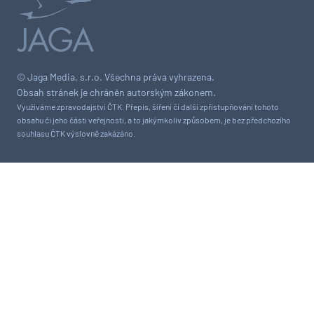
© Jaga Media, s.r.o. Všechna práva vyhrazena.
Obsah stránek je chráněn autorským zákonem.
Využíváme zpravodajství ČTK. Přepis, šíření či další zpřístupňování tohoto
obsahu či jeho části veřejnosti, a to jakýmkoliv způsobem, je bez předchozího
souhlasu ČTK výslovně zakázáno.