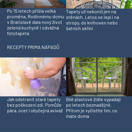
Po 15 letech přišla velká
Tapety už nekončí jen na
proměna. Rodinnému domu
stěnách. Letos se lepí i na
v Bratislavě dala nový život
stropy, do knihoven nebo
zelená kuchyně i odvážná
šatních skříní
fototapeta
RECEPTY PRIMA NÁPADŮ
Jak odstranit staré tapety
Bílé plastové židle vypadají
bez poškození zdi. Pomůže
po letech beznadějně.
pára, ocet i obyčejná aviváž
Přitom je vyčistíte tím, co
máte doma