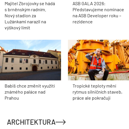
Majitel Zbrojovky se hádá
ASB GALA 2026:
s brněnským radním.
Představujeme nominace
Nový stadion za
na ASB Developer roku –
Lužánkami narazil na
rezidence
výškový limit
Babiš chce změnit využití
Tropické teploty mění
známého paláce nad
rytmus silničních staveb,
Prahou
práce ale pokračují
ARCHITEKTURA