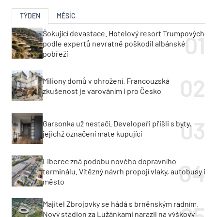
TÝDEN
MĚSÍC
Šokující devastace. Hotelový resort Trumpových
podle expertů nevratně poškodil albánské
pobřeží
Miliony domů v ohrožení. Francouzská
zkušenost je varováním i pro Česko
Garsonka už nestačí. Developeři přišli s byty,
jejichž označení mate kupující
Liberec zná podobu nového dopravního
terminálu. Vítězný návrh propojí vlaky, autobusy i
město
Majitel Zbrojovky se hádá s brněnským radním.
Nový stadion za Lužánkami narazil na výškový