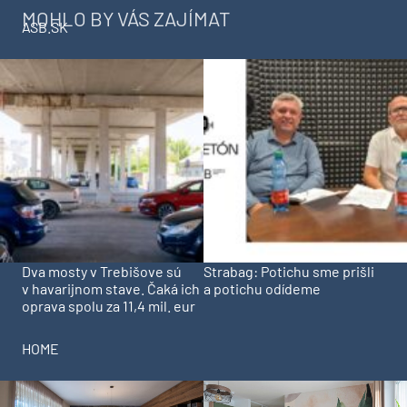
MOHLO BY VÁS ZAJÍMAT
ASB.SK
Dva mosty v Trebišove sú
Strabag: Potichu sme prišli
v havarijnom stave. Čaká ich
a potichu odídeme
oprava spolu za 11,4 mil. eur
HOME