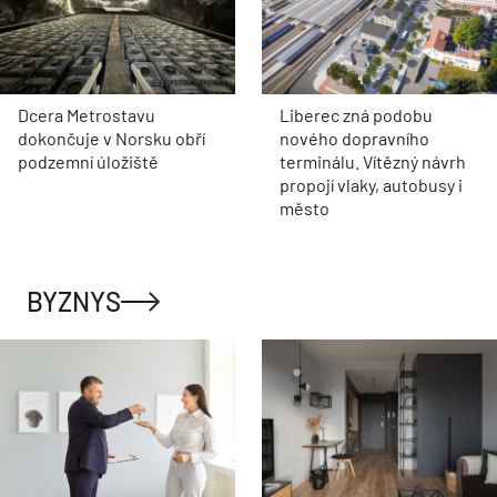
Dcera Metrostavu
Liberec zná podobu
dokončuje v Norsku obří
nového dopravního
podzemní úložiště
terminálu. Vítězný návrh
propojí vlaky, autobusy i
město
BYZNYS