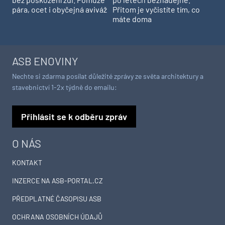
pára, ocet i obyčejná aviváž
Přitom je vyčistíte tím, co
máte doma
ASB ENOVINY
Nechte si zdarma posílat důležité zprávy ze světa architektury a
stavebnictví 1-2x týdně do emailu:
Přihlásit se k odběru zpráv
O NÁS
KONTAKT
INZERCE NA ASB-PORTAL.CZ
PŘEDPLATNÉ ČASOPISU ASB
OCHRANA OSOBNÍCH ÚDAJŮ