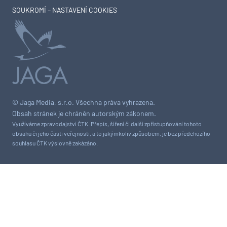
SOUKROMÍ – NASTAVENÍ COOKIES
© Jaga Media, s.r.o. Všechna práva vyhrazena.
Obsah stránek je chráněn autorským zákonem.
Využíváme zpravodajství ČTK. Přepis, šíření či další zpřístupňování tohoto
obsahu či jeho části veřejnosti, a to jakýmkoliv způsobem, je bez předchozího
souhlasu ČTK výslovně zakázáno.