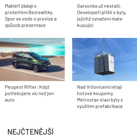
Makléři žádají o
Garsonka už nestačí.
prošetření Bezrealitky.
Developeři přišli s byty,
Spor se vede o provize a
jejichž označení mate
způsob prezentace
kupující
Peugeot Rifter: Když
Nad Vršovicemi létají
potřebujete víc než jen
hotové koupelny.
auto
Metrostav staví byty s
využitím prefabrikace
NEJČTENĚJŠÍ