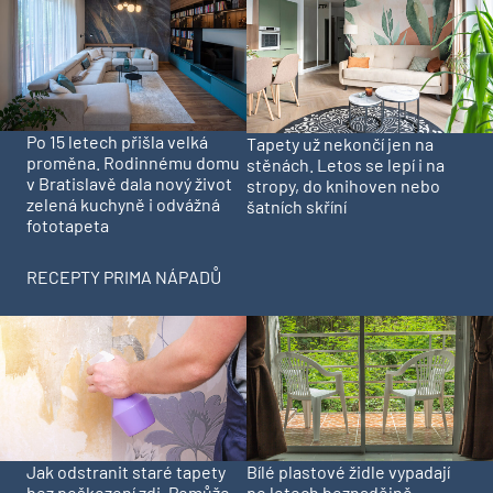
Po 15 letech přišla velká
Tapety už nekončí jen na
proměna. Rodinnému domu
stěnách. Letos se lepí i na
v Bratislavě dala nový život
stropy, do knihoven nebo
zelená kuchyně i odvážná
šatních skříní
fototapeta
RECEPTY PRIMA NÁPADŮ
Jak odstranit staré tapety
Bílé plastové židle vypadají
bez poškození zdi. Pomůže
po letech beznadějně.