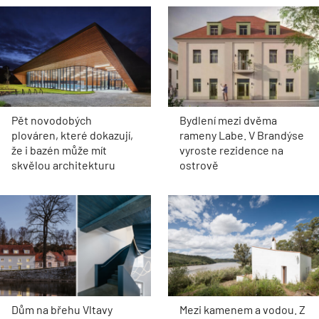
Pět novodobých
Bydlení mezi dvěma
plováren, které dokazují,
rameny Labe. V Brandýse
že i bazén může mít
vyroste rezidence na
skvělou architekturu
ostrově
Dům na břehu Vltavy
Mezi kamenem a vodou. Z