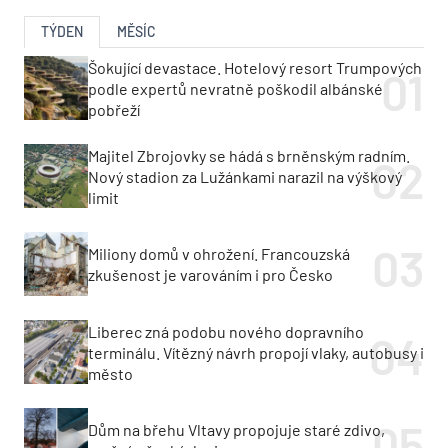
TÝDEN
MĚSÍC
Šokující devastace. Hotelový resort Trumpových
podle expertů nevratně poškodil albánské
pobřeží
Majitel Zbrojovky se hádá s brněnským radním.
Nový stadion za Lužánkami narazil na výškový
limit
Miliony domů v ohrožení. Francouzská
zkušenost je varováním i pro Česko
Liberec zná podobu nového dopravního
terminálu. Vítězný návrh propojí vlaky, autobusy i
město
Dům na břehu Vltavy propojuje staré zdivo,