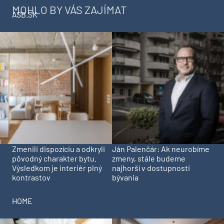
MOHLO BY VÁS ZAJÍMAT
ASB.SK
Zmenili dispozíciu a odkryli
Ján Palenčár: Ak neurobíme
pôvodný charakter bytu.
zmeny, stále budeme
Výsledkom je interiér plný
najhorší v dostupnosti
kontrastov
bývania
HOME