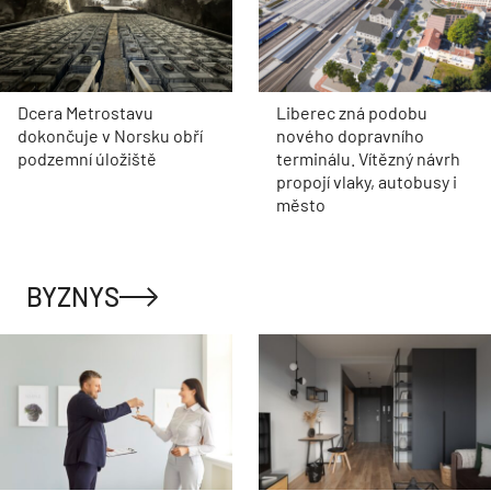
Dcera Metrostavu
Liberec zná podobu
dokončuje v Norsku obří
nového dopravního
podzemní úložiště
terminálu. Vítězný návrh
propojí vlaky, autobusy i
město
BYZNYS