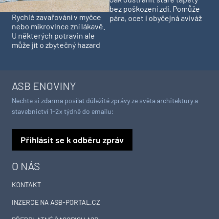
bez poškození zdi. Pomůže
Rychlé zavařování v myčce
pára, ocet i obyčejná aviváž
nebo mikrovlnce zní lákavě.
U některých potravin ale
může jít o zbytečný hazard
ASB ENOVINY
Nechte si zdarma posílat důležité zprávy ze světa architektury a
stavebnictví 1-2x týdně do emailu:
Přihlásit se k odběru zpráv
O NÁS
KONTAKT
INZERCE NA ASB-PORTAL.CZ