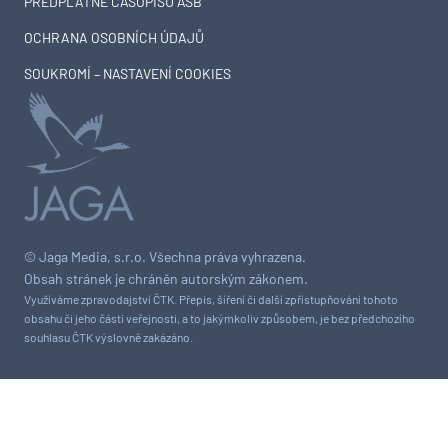
PŘEDPLATNÉ ČASOPISU ASB
OCHRANA OSOBNÍCH ÚDAJŮ
SOUKROMÍ – NASTAVENÍ COOKIES
© Jaga Media, s.r.o. Všechna práva vyhrazena.
Obsah stránek je chráněn autorským zákonem.
Využíváme zpravodajství ČTK. Přepis, šíření či další zpřístupňování tohoto
obsahu či jeho části veřejnosti, a to jakýmkoliv způsobem, je bez předchozího
souhlasu ČTK výslovně zakázáno.