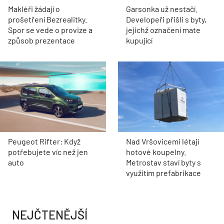
Makléři žádají o
Garsonka už nestačí.
prošetření Bezrealitky.
Developeři přišli s byty,
Spor se vede o provize a
jejichž označení mate
způsob prezentace
kupující
Peugeot Rifter: Když
Nad Vršovicemi létají
potřebujete víc než jen
hotové koupelny.
auto
Metrostav staví byty s
využitím prefabrikace
NEJČTENĚJŠÍ