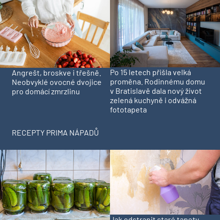
Po 15 letech přišla velká
Angrešt, broskve i třešně.
proměna. Rodinnému domu
Neobvyklé ovocné dvojice
v Bratislavě dala nový život
pro domácí zmrzlinu
zelená kuchyně i odvážná
fototapeta
RECEPTY PRIMA NÁPADŮ
Jak odstranit staré tapety