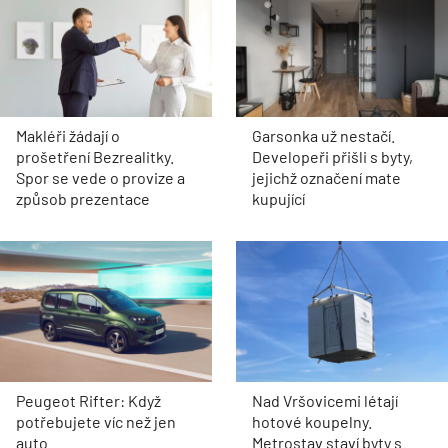
Makléři žádají o
Garsonka už nestačí.
prošetření Bezrealitky.
Developeři přišli s byty,
Spor se vede o provize a
jejichž označení mate
způsob prezentace
kupující
Peugeot Rifter: Když
Nad Vršovicemi létají
potřebujete víc než jen
hotové koupelny.
auto
Metrostav staví byty s