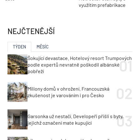
využitím prefabrikace
NEJČTENĚJŠÍ
TÝDEN
MĚSÍC
Šokující devastace. Hotelový resort Trumpových
podle expertů nevratně poškodil albánské
pobřeží
Miliony domů v ohrožení. Francouzská
zkušenost je varováním i pro Česko
Garsonka už nestačí. Developeři přišli s byty,
jejichž označení mate kupující