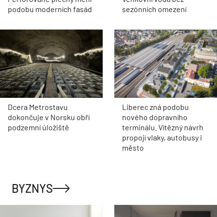
podobu moderních fasád
sezónních omezení
Dcera Metrostavu
Liberec zná podobu
dokončuje v Norsku obří
nového dopravního
podzemní úložiště
terminálu. Vítězný návrh
propojí vlaky, autobusy i
město
BYZNYS