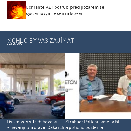
Ochraňte VZT potrubí před požárem se
systémovým řešením Isover
MOHLO BY VÁS ZAJÍMAT
ASB.SK
Dva mosty v Trebišove sú
Strabag: Potichu sme prišli
v havarijnom stave. Čaká ich
a potichu odídeme