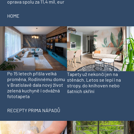
oprava spolu za 11,4 mil. eur
HOME
Po 15 letech přišla velká
Tapety už nekončí jen na
proměna. Rodinnému domu
stěnách. Letos se lepí i na
v Bratislavě dala nový život
stropy, do knihoven nebo
zelená kuchyně i odvážná
šatních skříní
fototapeta
RECEPTY PRIMA NÁPADŮ