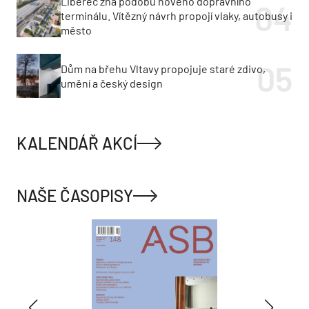
Liberec zná podobu nového dopravního
terminálu. Vítězný návrh propojí vlaky, autobusy i
město
Dům na břehu Vltavy propojuje staré zdivo,
umění a český design
KALENDÁŘ AKCÍ
NAŠE ČASOPISY