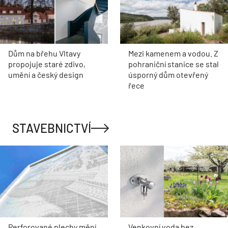
Dům na břehu Vltavy
Mezi kamenem a vodou. Z
propojuje staré zdivo,
pohraniční stanice se stal
umění a český design
úsporný dům otevřený
řece
STAVEBNICTVÍ
Perforované plechy mění
Venkovní voda bez