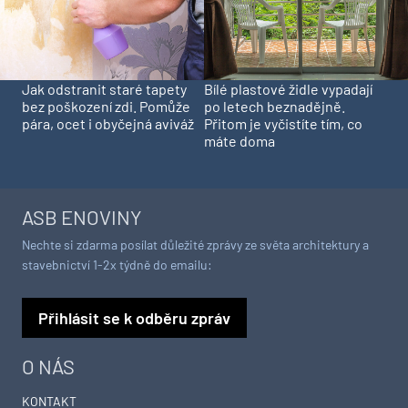
Jak odstranit staré tapety
Bílé plastové židle vypadají
bez poškození zdi. Pomůže
po letech beznadějně.
pára, ocet i obyčejná aviváž
Přitom je vyčistíte tím, co
máte doma
ASB ENOVINY
Nechte si zdarma posílat důležité zprávy ze světa architektury a
stavebnictví 1-2x týdně do emailu:
Přihlásit se k odběru zpráv
O NÁS
KONTAKT