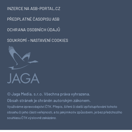
INZERCE NA ASB-PORTAL.CZ
PŘEDPLATNÉ ČASOPISU ASB
OCHRANA OSOBNÍCH ÚDAJŮ
SOUKROMÍ – NASTAVENÍ COOKIES
© Jaga Media, s.r.o. Všechna práva vyhrazena.
Obsah stránek je chráněn autorským zákonem.
Využíváme zpravodajství ČTK. Přepis, šíření či další zpřístupňování tohoto
obsahu či jeho části veřejnosti, a to jakýmkoliv způsobem, je bez předchozího
souhlasu ČTK výslovně zakázáno.