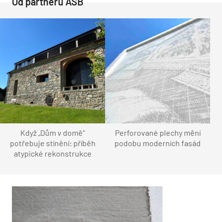
Od partnerů ASB
Když „Dům v domě“
Perforované plechy mění
potřebuje stínění: příběh
podobu moderních fasád
atypické rekonstrukce