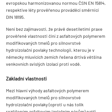
evropskou harmonizovanou normou ČSN EN 15814,
respektive léty prověřenou prováděcí směrnicí
DIN 18195.
Není bez zajímavosti, že právě desetiletími praxe
prověřené vlastnosti činí z asfaltových polymerem
modifikovaných tmelů pro silnovrstvé
hydroizolační povlaky technologii, kterou je v
německy mluvících zemích řešena drtivá většina
venkovních svislých izolací proti vodě.
Základní vlastnosti
Mezi hlavní výhody asfaltových polymerem
modifikovaných tmelů pro silnovrstvé
hydroizolační povlaky (oproti u nás tolik
rozšířeným asfaltovým izolačním pásům) patří