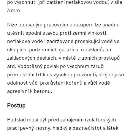
po vyschnutí (při zatížení netlakovou vodou) v síle
3 mm.
Níže popsaným pracovním postupem lze snadno
utěsnit spodní stavbu proti zemní vlhkosti,
netlakové vodě i zadržované prosakující vodě ve
sklepích, podzemních garážích, u základů, na
základových deskách, v místě trubních prostupů
atd. Vodotěsný povlak po vyschnutí zaručí
přemostění trhlin s vysokou pružností, stejně jako
odolnost vůči prorůstání kořenů a vůči vodě
agresivní k betonu.
Postup
Podklad musí být před zahájením izolatérských
prací pevný, nosný, hladký a bez nečistot a látek