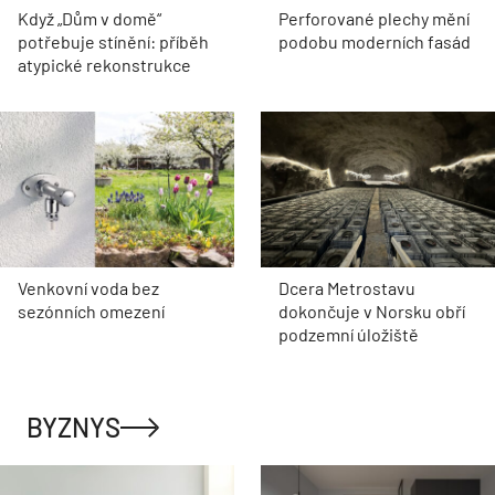
Když „Dům v domě“
Perforované plechy mění
potřebuje stínění: příběh
podobu moderních fasád
atypické rekonstrukce
Venkovní voda bez
Dcera Metrostavu
sezónních omezení
dokončuje v Norsku obří
podzemní úložiště
BYZNYS