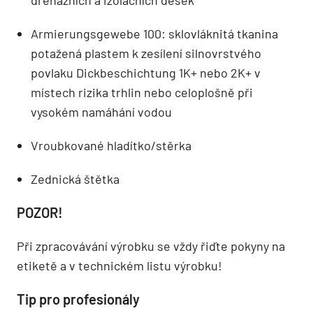
drenážních a izolačních desek
Armierungsgewebe 100: sklovláknitá tkanina
potažená plastem k zesílení silnovrstvého
povlaku Dickbeschichtung 1K+ nebo 2K+ v
místech rizika trhlin nebo celoplošně při
vysokém namáhání vodou
Vroubkované hladítko/stěrka
Zednická štětka
POZOR!
Při zpracovávání výrobku se vždy řiďte pokyny na
etiketě a v technickém listu výrobku!
Tip pro profesionály