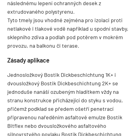
následnému lepení ochranných desek z
extrudovaného polystyrenu.
Tyto tmely jsou vhodné zejména pro izolaci proti
netlakové i tlakové vodě například u spodní stavby,
sklepního zdiva a podlah pod potěrem v mokrém
provozu, na balkonu či terase.
Zásady aplikace
Jednosložkový Bostik Dickbeschichtung 1K+ i
dvousložkový Bostik Dickbeschichtung 2K+ se
jednoduše nanáší ozubeným hladítkem vždy na
stranu konstrukce přicházející do styku s vodou,
přičemž podklad se předem ošetří penetrací
připravenou naředěním asfaltové emulze Bostik
Bitflex nebo dvousložkového asfaltového
silnovrstvého povlaku Bostik Dickbeschichtung