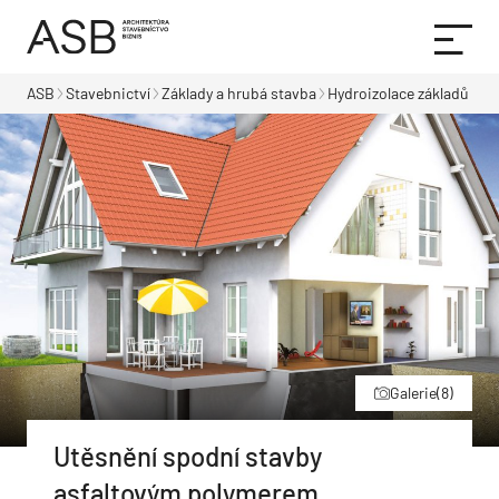
ASB
Stavebnictví
Základy a hrubá stavba
Hydroizolace základů
Galerie
(8)
Utěsnění spodní stavby
asfaltovým polymerem