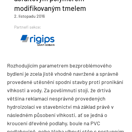
modifikovaným tmelem
2. listopadu 2016
Partneři sekce:
Rozhodujícím parametrem bezproblémového
bydlení je zcela jistě vhodně navržené a správně
provedené utěsnění spodní stavby proti pronikání
vlhkosti a vody. Za povšimnutí stojí, že drtivá
většina reklamací nesprávně provedených
hydroizolací ve stavebnictví má základ právě v
následném působení vlhkosti, ať se jedná o
kroucení dřevěné podlahy, boule na PVC
podlahovině, nebo třeba vlhnutí stěn s postupným