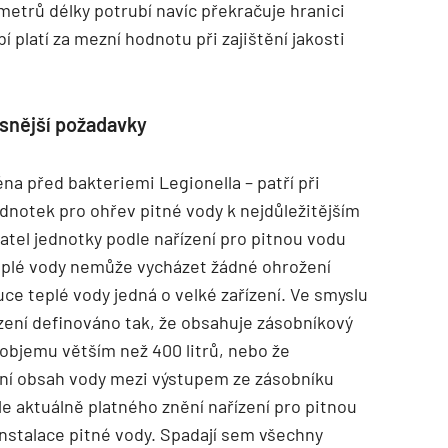
 metrů délky potrubí navíc překračuje hranici
bí platí za mezní hodnotu při zajištění jakosti
ísnější požadavky
a před bakteriemi Legionella – patří při
ednotek pro ohřev pitné vody k nejdůležitějším
tel jednotky podle nařízení pro pitnou vodu
teplé vody nemůže vycházet žádné ohrožení
uce teplé vody jedná o velké zařízení. Ve smyslu
ízení definováno tak, že obsahuje zásobníkový
objemu větším než 400 litrů, nebo že
iní obsah vody mezi výstupem ze zásobníku
le aktuálně platného znění nařízení pro pitnou
nstalace pitné vody. Spadají sem všechny