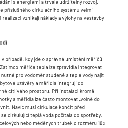
dání s energiemi a trvale udržitelný rozvoj.
ce příslušného cirkulačního systému velmi
 realizaci vznikají náklady a výlohy na vestavby
odí
 v případě, kdy jde o správné umístění měřičů
Zatímco měřiče tepla lze zpravidla integrovat
 nutné pro vodoměr studené a teplé vody najít
bytové uzávěry a měřidla integrují do
ně citlivého prostoru. Při instalaci kromě
dnotky a měřidla lze často montovat „volně do
vnit. Navíc musí cirkulace končit před
e cirkulující teplá voda počítala do spotřeby.
ocelových nebo měděných trubek o rozměru 18 x