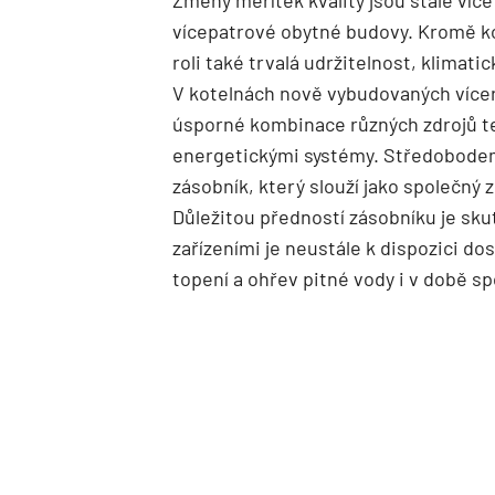
Změny měřítek kvality jsou stále více
vícepatrové obytné budovy. Kromě komf
roli také trvalá udržitelnost, klimati
V kotelnách nově vybudovaných víc
úsporné kombinace různých zdrojů te
energetickými systémy. Středobodem
zásobník, který slouží jako společný z
Důležitou předností zásobníku je sku
zařízeními je neustále k dispozici d
topení a ohřev pitné vody i v době sp