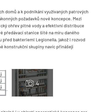
ých domů a k podnikání využívaných patrových
 zákonných požadavků nové koncepce. Mezi
ický ohřev pitné vody a efektivní distribuce
vé předávací stanice šité na míru daného
 před bakteriemi Legionella, jakož i rozvod
né konstrukční skupiny navíc přinášejí