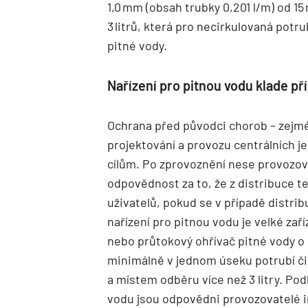
1,0 mm (obsah trubky 0,201 l/m) od 15
3 litrů, která pro necirkulovaná potru
pitné vody.
Nařízení pro pitnou vodu klade př
Ochrana před původci chorob – zejmén
projektování a provozu centrálních j
cílům. Po zprovoznění nese provozova
odpovědnost za to, že z distribuce 
uživatelů, pokud se v případě distrib
nařízení pro pitnou vodu je velké zař
nebo průtokový ohřívač pitné vody o 
minimálně v jednom úseku potrubí č
a místem odběru více než 3 litry. Pod
vodu jsou odpovědni provozovatelé i