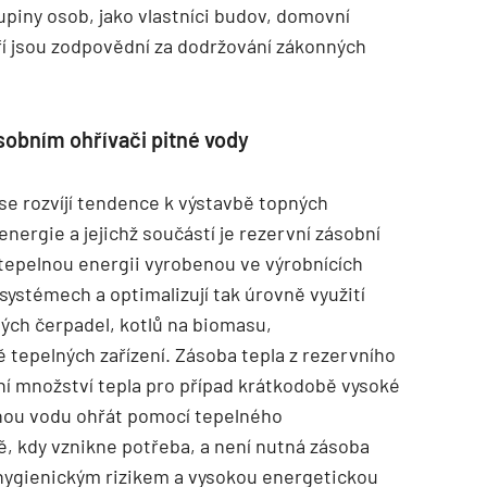
piny osob, jako vlastníci budov, domovní
ří jsou zodpovědní za dodržování zákonných
sobním ohřívači pitné vody
e rozvíjí tendence k výstavbě topných
energie a jejichž součástí je rezervní zásobní
 tepelnou energii vyrobenou ve výrobnících
systémech a optimalizují tak úrovně využití
ných čerpadel, kotlů na biomasu,
 tepelných zařízení. Zásoba tepla z rezervního
ní množství tepla pro případ krátkodobě vysoké
tnou vodu ohřát pomocí tepelného
 kdy vznikne potřeba, a není nutná zásoba
hygienickým rizikem a vysokou energetickou