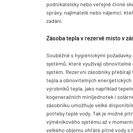
podnikatelsky nebo veřejně činné sku
správy, najímatelé nebo nájemci, kte
zadání.
Zásoba tepla v rezervě místo v zá
Souběžně s hygienickými požadavky s
systémů, které využívají obnovitelné 
systém. Rezervní zásobníky přebírají
tepla a obnovitelných energetických 
výrobníků tepla, jako například tepel
kogeneračních minijednotek i solárně
zásobníku umožňuje velké disponibil
potřeby teplé vody. Tak je možné pi
výměníkového systému až v momentě,
velkého objemu ohřáté pitné vody s 