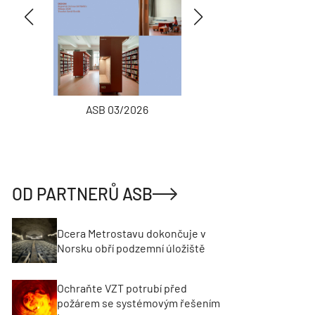
ASB 03/2026
INŽENÝRSKÉ
OD PARTNERŮ ASB
Dcera Metrostavu dokončuje v
Norsku obří podzemní úložiště
Ochraňte VZT potrubí před
požárem se systémovým řešením