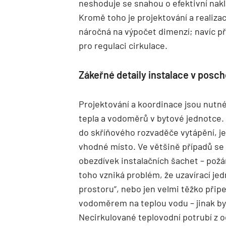
neshoduje se snahou o efektivní naklá
Kromě toho je projektování a realiza
náročná na výpočet dimenzí; navíc při
pro regulaci cirkulace.
Zákeřné detaily instalace v posch
Projektování a koordinace jsou nutné
tepla a vodoměrů v bytové jednotce. 
do skříňového rozvaděče vytápění, je
vhodné místo. Ve většině případů se 
obezdívek instalačních šachet – požár
toho vzniká problém, že uzavírací je
prostoru“, nebo jen velmi těžko připe
vodoměrem na teplou vodu – jinak by s
Necirkulované teplovodní potrubí z 