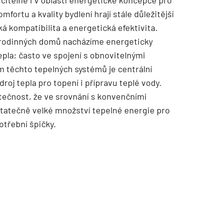
 citelné i v oblasti energetické koncepce pro
ortu a kvality bydlení hrají stále důležitější
cká kompatibilita a energetická efektivita.
erodinných domů nacházíme energeticky
pla; často ve spojení s obnovitelnými
 těchto tepelných systémů je centrální
TZB HAUSTECHNIK 02/2026
droj tepla pro topení i přípravu teplé vody.
tečnost, že ve srovnání s konvenčními
ostatečně velké množství tepelné energie pro
otřební špičky.