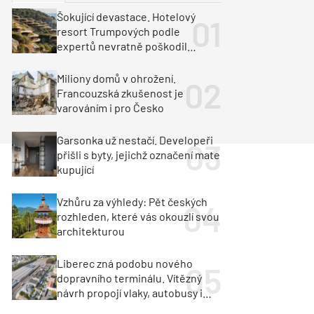
ka
Dopravní stavby
Šokující devastace. Hotelový
resort Trumpových podle
objekty
tavby
expertů nevratně poškodil
albánské pobřeží
unely
Geotechnika
Inženýrské sítě
Miliony domů v ohrožení.
Francouzská zkušenost je
varováním i pro Česko
Garsonka už nestačí. Developeři
přišli s byty, jejichž označení mate
kupující
Vzhůru za výhledy: Pět českých
rozhleden, které vás okouzlí svou
architekturou
Liberec zná podobu nového
dopravního terminálu. Vítězný
návrh propojí vlaky, autobusy i
město