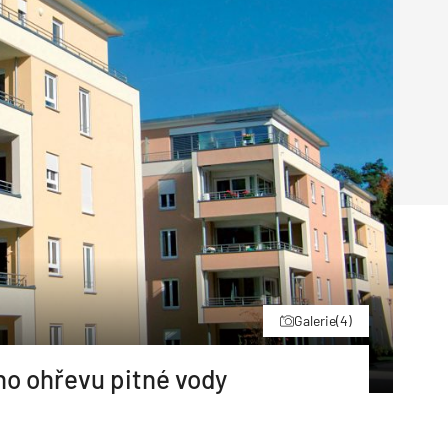
Poruchy střechy
Rekonstrukce střechy
Průmysl a logisti
Větrání a odvětrávání
Komíny
Historické stavby
Průmyslové 
Fasáda
Inženýrské s
Omítky
Doprava
Mosty
T
Galerie
(4)
ho ohřevu pitné vody