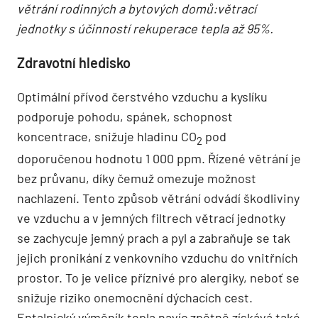
větrání rodinných a bytových domů:větrací
jednotky s účinností rekuperace tepla až 95%.
Zdravotní hledisko
Optimální přívod čerstvého vzduchu a kyslíku
podporuje pohodu, spánek, schopnost
koncentrace, snižuje hladinu CO
pod
2
doporučenou hodnotu 1 000 ppm. Řízené větrání je
bez průvanu, díky čemuž omezuje možnost
nachlazení. Tento způsob větrání odvádí škodliviny
ve vzduchu a v jemných filtrech větrací jednotky
se zachycuje jemný prach a pyl a zabraňuje se tak
jejich pronikání z venkovního vzduchu do vnitřních
prostor. To je velice příznivé pro alergiky, neboť se
snižuje riziko onemocnění dýchacích cest.
Entalpický výměník tepla navíc zpětně získává také