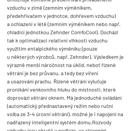
vzduchu v zimě (zemním výměníkem,
předehřívačem v jednotce, dohřevem vzduchu)
a ochlazení v létě (zemním výměníkem nebo např.
chladicí jednotkou Zehnder ComfoCool). Dochází
tak k optimalizaci relativní vlhkosti vzduchu
využitím entalpického výměníku (pouze
u některých výrobců, např. Zehnder). Výsledkem je
výrazně menší náročnost na úklid, neboť řízené
větrání je bez průvanu, a tedy bez víření
a usazování prachu. Řízené větrání vylučuje
pronikání venkovního hluku do místnosti, které
doprovází větrání oknem. Má jednoduché ovládání
(automatický přednastavený režim nebo ruční
volba ze 3–4 úrovní větrání), možné je i napojení na
nadřazený inteligentní systém domu.Rozvody
vzduchu jsou skryté v podlaze, ve stropním