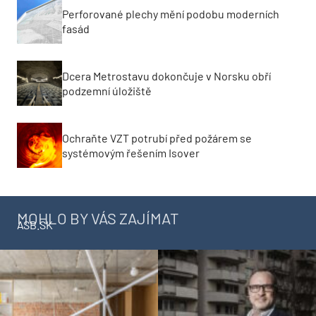
Perforované plechy mění podobu moderních
fasád
Dcera Metrostavu dokončuje v Norsku obří
podzemní úložiště
Ochraňte VZT potrubí před požárem se
systémovým řešením Isover
MOHLO BY VÁS ZAJÍMAT
ASB.SK