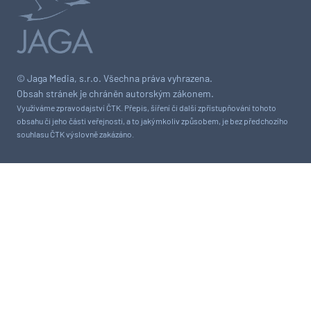
© Jaga Media, s.r.o. Všechna práva vyhrazena.
Obsah stránek je chráněn autorským zákonem.
Využíváme zpravodajství ČTK. Přepis, šíření či další zpřístupňování tohoto
obsahu či jeho části veřejnosti, a to jakýmkoliv způsobem, je bez předchozího
souhlasu ČTK výslovně zakázáno.