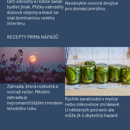
Děti odrostly a rodiče začali
Neobvyklé ovocné dvojice
bydlet jinak. Příčky nahradily
pro domácí zmrzlinu
dubové objemy a klavír se
stal dominantou celého
interiéru
RECEPTY PRIMA NÁPADŮ
Zahrada, která rozkvétá a
voní až večer. Měsíční
zahrada je
Rychlé zavařování v myčce
nejromantičtějším trendem
nebo mikrovlnce zní lákavě.
letošního roku
U některých potravin ale
může jít o zbytečný hazard