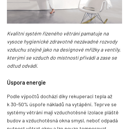
Kvalitní systém řízeného větrání pamatuje na
vysoce hygienické zdravotně nezávadné rozvody
vzduchu stejně jako na designové mřížky a ventily,
kterými se vzduch do místností přivádí a zase se
odtud odvádí.
Úspora energie
Podle výpočtů dochází díky rekuperaci tepla až
k 30–50% úspoře nákladů na vytápění. Teprve se
systémy větrání mají vzduchotěsné izolace pláště
budov a vzduchotěsná okna smysl, neboť odpadá
nutnost větrat okny a lze pouze temperovat