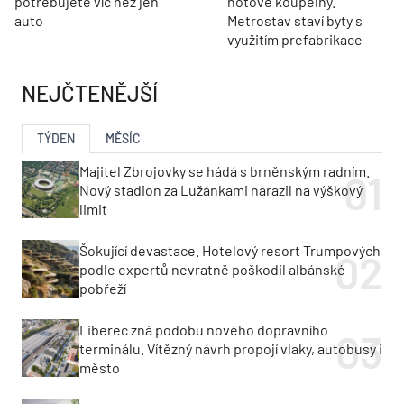
potřebujete víc než jen
hotové koupelny.
auto
Metrostav staví byty s
využitím prefabrikace
NEJČTENĚJŠÍ
TÝDEN
MĚSÍC
Majitel Zbrojovky se hádá s brněnským radním.
Nový stadion za Lužánkami narazil na výškový
limit
Šokující devastace. Hotelový resort Trumpových
podle expertů nevratně poškodil albánské
pobřeží
Liberec zná podobu nového dopravního
terminálu. Vítězný návrh propojí vlaky, autobusy i
město