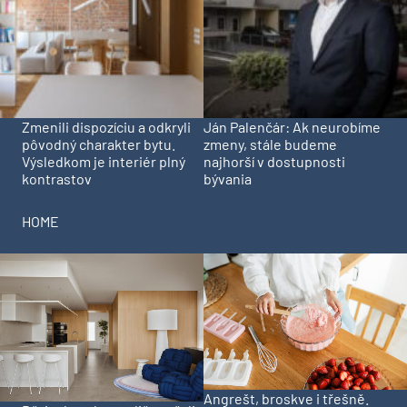
Zmenili dispozíciu a odkryli
Ján Palenčár: Ak neurobíme
pôvodný charakter bytu.
zmeny, stále budeme
Výsledkom je interiér plný
najhorší v dostupnosti
kontrastov
bývania
HOME
Angrešt, broskve i třešně.