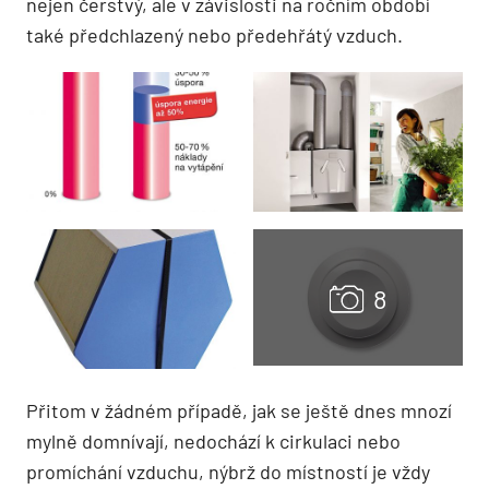
nejen čerstvý, ale v závislosti na ročním období
také předchlazený nebo předehřátý vzduch.
Přitom v žádném případě, jak se ještě dnes mnozí
mylně domnívají, nedochází k cirkulaci nebo
promíchání vzduchu, nýbrž do místností je vždy