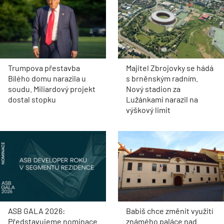
Trumpova přestavba
Majitel Zbrojovky se hádá
Bílého domu narazila u
s brněnským radním.
soudu. Miliardový projekt
Nový stadion za
dostal stopku
Lužánkami narazil na
výškový limit
ASB GALA 2026:
Babiš chce změnit využití
Představujeme nominace
známého paláce nad