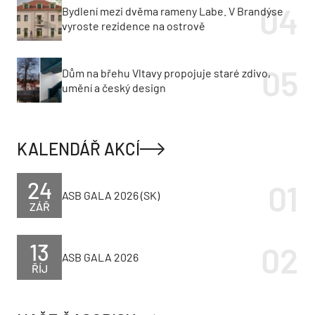
Bydlení mezi dvěma rameny Labe. V Brandýse
vyroste rezidence na ostrově
Dům na břehu Vltavy propojuje staré zdivo,
umění a český design
KALENDÁŘ AKCÍ
24
ASB GALA 2026 (SK)
ZÁŘ
13
ASB GALA 2026
ŘÍJ