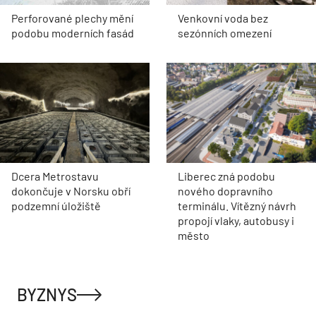
Perforované plechy mění
Venkovní voda bez
podobu moderních fasád
sezónních omezení
Dcera Metrostavu
Liberec zná podobu
dokončuje v Norsku obří
nového dopravního
podzemní úložiště
terminálu. Vítězný návrh
propojí vlaky, autobusy i
město
BYZNYS