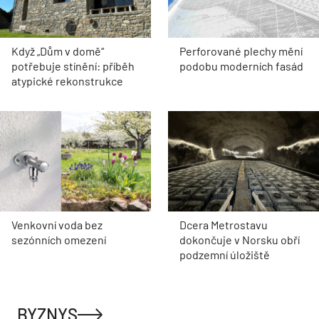
Když „Dům v domě“
Perforované plechy mění
potřebuje stínění: příběh
podobu moderních fasád
atypické rekonstrukce
Venkovní voda bez
Dcera Metrostavu
sezónních omezení
dokončuje v Norsku obří
podzemní úložiště
BYZNYS