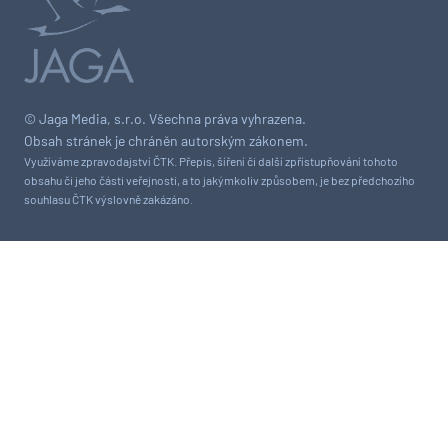
© Jaga Media, s.r.o. Všechna práva vyhrazena.
Obsah stránek je chráněn autorským zákonem.
Využíváme zpravodajství ČTK. Přepis, šíření či další zpřístupňování tohoto
obsahu či jeho části veřejnosti, a to jakýmkoliv způsobem, je bez předchozího
souhlasu ČTK výslovně zakázáno.