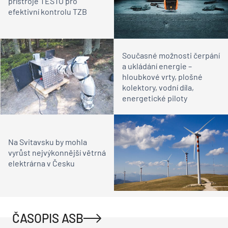
přístroje TESTO pro
efektivní kontrolu TZB
Současné možnosti čerpání
a ukládání energie –
hloubkové vrty, plošné
kolektory, vodní díla,
energetické piloty
Na Svitavsku by mohla
vyrůst nejvýkonnější větrná
elektrárna v Česku
ČASOPIS ASB