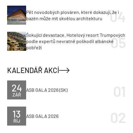
Pět novodobých plováren, které dokazují, že i
bazén může mít skvělou architekturu
Šokující devastace. Hotelový resort Trumpových
podle expertů nevratně poškodil albánské
pobřeží
KALENDÁŘ AKCÍ
24
ASB GALA 2026 (SK)
ZÁŘ
13
ASB GALA 2026
ŘÍJ