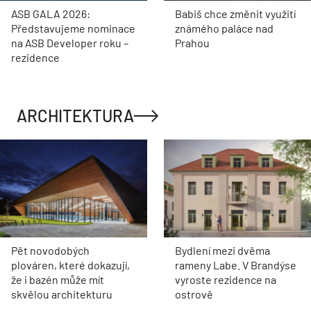
ASB GALA 2026:
Babiš chce změnit využití
Představujeme nominace
známého paláce nad
na ASB Developer roku –
Prahou
rezidence
ARCHITEKTURA
Pět novodobých
Bydlení mezi dvěma
plováren, které dokazují,
rameny Labe. V Brandýse
že i bazén může mít
vyroste rezidence na
skvělou architekturu
ostrově