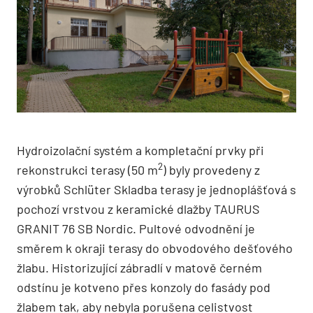
Hydroizolační systém a kompletační prvky při
2
rekonstrukci terasy (50 m
) byly provedeny z
výrobků Schlüter Skladba terasy je jednoplášťová s
pochozí vrstvou z keramické dlažby TAURUS
GRANIT 76 SB Nordic. Pultové odvodnění je
směrem k okraji terasy do obvodového dešťového
žlabu. Historizující zábradlí v matově černém
odstínu je kotveno přes konzoly do fasády pod
žlabem tak, aby nebyla porušena celistvost