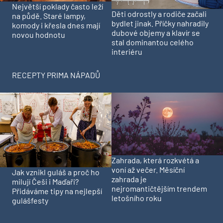
Největší poklady často leží
Děti odrostly a rodiče začali
na půdě. Staré lampy,
bydlet jinak. Příčky nahradily
komody i křesla dnes mají
dubové objemy a klavír se
novou hodnotu
stal dominantou celého
interiéru
RECEPTY PRIMA NÁPADŮ
Zahrada, která rozkvétá a
voní až večer. Měsíční
Jak vznikl guláš a proč ho
zahrada je
milují Češi i Maďaři?
nejromantičtějším trendem
Přidáváme tipy na nejlepší
letošního roku
gulášfesty