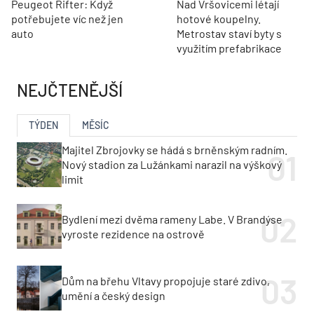
Peugeot Rifter: Když
Nad Vršovicemi létají
potřebujete víc než jen
hotové koupelny.
auto
Metrostav staví byty s
využitím prefabrikace
NEJČTENĚJŠÍ
TÝDEN
MĚSÍC
Majitel Zbrojovky se hádá s brněnským radním.
Nový stadion za Lužánkami narazil na výškový
limit
Bydlení mezi dvěma rameny Labe. V Brandýse
vyroste rezidence na ostrově
Dům na břehu Vltavy propojuje staré zdivo,
umění a český design