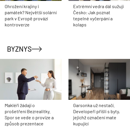
Ohrožení krajiny i
Extrémní vedra dál sužují
památek? Největší solární
Česko: Jak poznat
park v Evropě provází
tepelné vyčerpání a
kontroverze
kolaps
BYZNYS
Makléři žádají o
Garsonka už nestačí.
prošetření Bezrealitky.
Developeři přišli s byty,
Spor se vede o provize a
jejichž označení mate
způsob prezentace
kupující