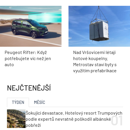
Peugeot Rifter: Když
Nad Vršovicemi létají
potřebujete víc než jen
hotové koupelny.
auto
Metrostav staví byty s
využitím prefabrikace
NEJČTENĚJŠÍ
TÝDEN
MĚSÍC
Šokující devastace. Hotelový resort Trumpových
podle expertů nevratně poškodil albánské
pobřeží