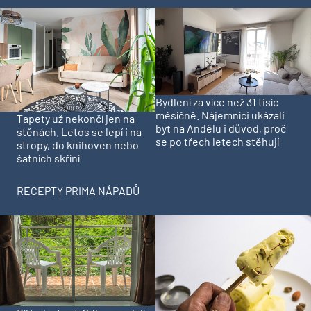
Bydlení za více než 31 tisíc
měsíčně. Nájemníci ukázali
Tapety už nekončí jen na
byt na Andělu i důvod, proč
stěnách. Letos se lepí i na
se po třech letech stěhují
stropy, do knihoven nebo
šatních skříní
RECEPTY PRIMA NÁPADŮ