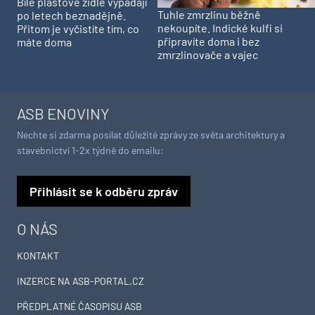
Bílé plastové židle vypadají
Tuhle zmrzlinu běžně
po letech beznadějně.
nekoupíte. Indické kulfi si
Přitom je vyčistíte tím, co
připravíte doma i bez
máte doma
zmrzlinovače a vajec
ASB ENOVINY
Nechte si zdarma posílat důležité zprávy ze světa architektury a
stavebnictví 1-2x týdně do emailu:
Přihlásit se k odběru zpráv
O NÁS
KONTAKT
INZERCE NA ASB-PORTAL.CZ
PŘEDPLATNÉ ČASOPISU ASB