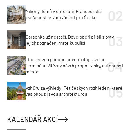
Miliony domů v ohrožení. Francouzská
zkušenost je varováním i pro Česko
Garsonka už nestačí. Developeři přišli s byty,
jejichž označení mate kupující
Liberec zná podobu nového dopravního
terminálu. Vítězný návrh propojí vlaky, autobusy i
město
Vzhůru za výhledy: Pět českých rozhleden, které
vás okouzlí svou architekturou
KALENDÁŘ AKCÍ