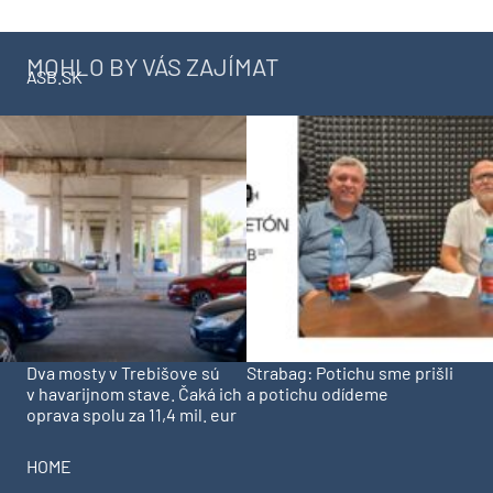
MOHLO BY VÁS ZAJÍMAT
ASB.SK
Dva mosty v Trebišove sú
Strabag: Potichu sme prišli
v havarijnom stave. Čaká ich
a potichu odídeme
oprava spolu za 11,4 mil. eur
HOME