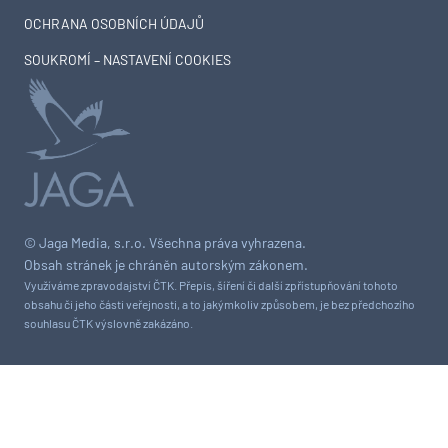
OCHRANA OSOBNÍCH ÚDAJŮ
SOUKROMÍ – NASTAVENÍ COOKIES
© Jaga Media, s.r.o. Všechna práva vyhrazena.
Obsah stránek je chráněn autorským zákonem.
Využíváme zpravodajství ČTK. Přepis, šíření či další zpřístupňování tohoto
obsahu či jeho části veřejnosti, a to jakýmkoliv způsobem, je bez předchozího
souhlasu ČTK výslovně zakázáno.