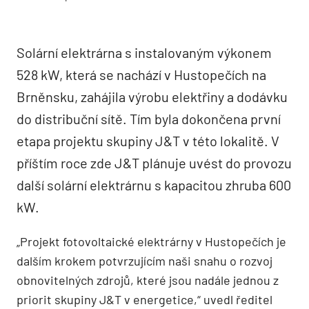
Solární elektrárna s instalovaným výkonem
528 kW, která se nachází v Hustopečích na
Brněnsku, zahájila výrobu elektřiny a dodávku
do distribuční sítě. Tím byla dokončena první
etapa projektu skupiny J&T v této lokalitě. V
příštím roce zde J&T plánuje uvést do provozu
další solární elektrárnu s kapacitou zhruba 600
kW.
„Projekt fotovoltaické elektrárny v Hustopečích je
dalším krokem potvrzujícím naši snahu o rozvoj
obnovitelných zdrojů, které jsou nadále jednou z
priorit skupiny J&T v energetice,“ uvedl ředitel