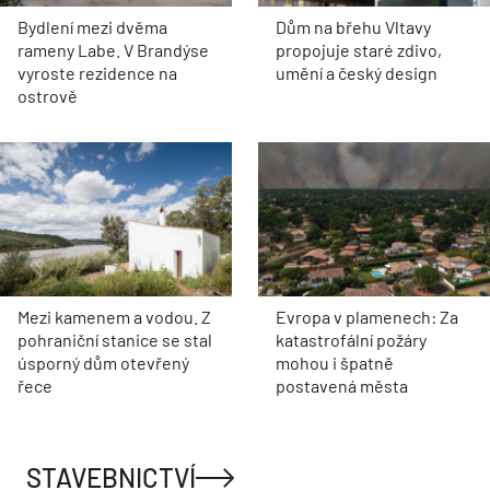
Bydlení mezi dvěma
Dům na břehu Vltavy
rameny Labe. V Brandýse
propojuje staré zdivo,
vyroste rezidence na
umění a český design
ostrově
Mezi kamenem a vodou. Z
Evropa v plamenech: Za
pohraniční stanice se stal
katastrofální požáry
úsporný dům otevřený
mohou i špatně
řece
postavená města
STAVEBNICTVÍ