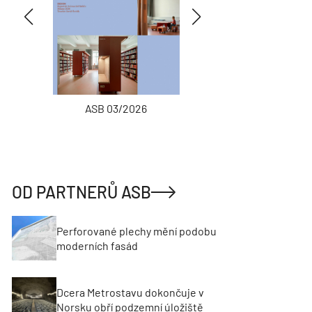
ASB 03/2026
INŽENÝRSKÉ
OD PARTNERŮ ASB
Perforované plechy mění podobu
moderních fasád
Dcera Metrostavu dokončuje v
Norsku obří podzemní úložiště