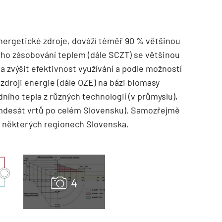
nergetické zdroje, dováží téměř 90 % většinou
ého zásobování teplem (dále SCZT) se většinou
a zvýšit efektivnost využívání a podle možností
droji energie (dále OZE) na bázi biomasy
dního tepla z různých technologií (v průmyslu),
dmdesát vrtů po celém Slovensku). Samozřejmě
 v některých regionech Slovenska.