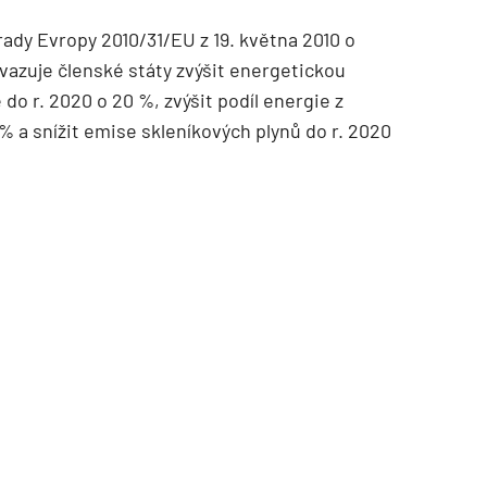
dy Evropy 2010/31/EU z 19. května 2010 o
azuje členské státy zvýšit energetickou
 do r. 2020 o 20 %, zvýšit podíl energie z
% a snížit emise skleníkových plynů do r. 2020
TZB HAUSTECHNIK 02/2026