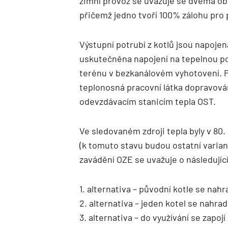
zimní provoz se uvažuje se dvěma ob
přičemž jedno tvoří 100% zálohu pro 
Výstupní potrubí z kotlů jsou napojen
uskutečněna napojení na tepelnou po
terénu v bezkanálovém vyhotovení. P
teplonosná pracovní látka dopravová
odevzdávacím stanicím tepla OST.
Ve sledovaném zdroji tepla byly v 80.
(k tomuto stavu budou ostatní varian
zavádění OZE se uvažuje o následujíc
1. alternativa – původní kotle se nahr
2. alternativa – jeden kotel se nahra
3. alternativa – do využívání se zapoj