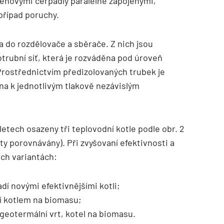
ěhovými čerpadly paralelně zapojenými,
případ poruchy.
a do rozdělovače a sběrače. Z nich jsou
trubní síť, která je rozváděna pod úroveň
rostřednictvím předizolovaných trubek je
na k jednotlivým tlakově nezávislým
 letech osazeny tři teplovodní kotle podle obr. 2
ty porovnávány). Při zvyšovaní efektivnosti a
ích variantách:
adí novými efektivnějšími kotli;
dí kotlem na biomasu;
í geotermální vrt, kotel na biomasu.