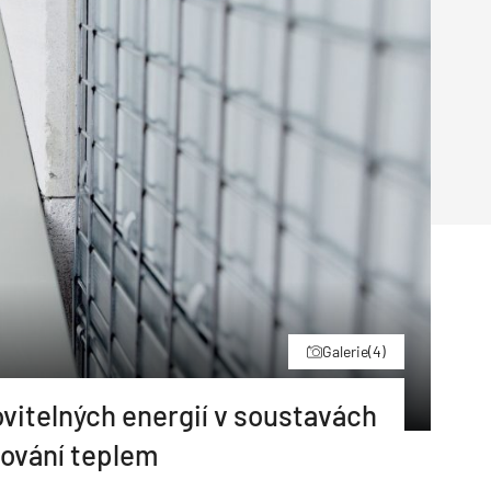
Poruchy střechy
Rekonstrukce střechy
Průmysl a logisti
Větrání a odvětrávání
Komíny
Historické stavby
Průmyslové 
Fasáda
Inženýrské s
Omítky
Doprava
Mosty
T
Galerie
(4)
vitelných energií v soustavách
ování teplem