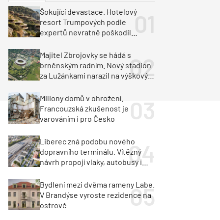
ka
Dopravní stavby
Šokující devastace. Hotelový
resort Trumpových podle
objekty
tavby
expertů nevratně poškodil
albánské pobřeží
unely
Geotechnika
Inženýrské sítě
Majitel Zbrojovky se hádá s
brněnským radním. Nový stadion
za Lužánkami narazil na výškový
limit
Miliony domů v ohrožení.
Francouzská zkušenost je
varováním i pro Česko
Liberec zná podobu nového
dopravního terminálu. Vítězný
návrh propojí vlaky, autobusy i
město
Bydlení mezi dvěma rameny Labe.
V Brandýse vyroste rezidence na
ostrově