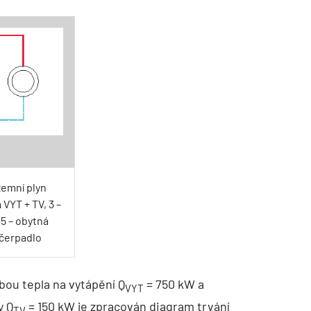
zemní plyn
 VYT + TV, 3 –
 5 – obytná
 čerpadlo
bou tepla na vytápění Q
= 750 kW a
VYT
y Q
= 150 kW je zpracován diagram trvání
TV