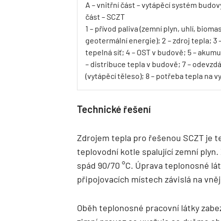
A – vnitřní část – vytápěcí systém budovy
část – SCZT
1 – přívod paliva (zemní plyn, uhlí, bioma
geotermální energie); 2 – zdroj tepla; 3
tepelná síť; 4 – OST v budově; 5 – akumu
– distribuce tepla v budově; 7 – odevzdá
(vytápěcí těleso); 8 – potřeba tepla na v
Technické řešení
Zdrojem tepla pro řešenou SCZT je te
teplovodní kotle spalující zemní plyn.
spád 90/70 °C. Úprava teplonosné lá
připojovacích místech závislá na vněj
Oběh teplonosné pracovní látky zabez