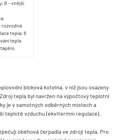
; B – vnější
sa,
 – rozvodná
lace tepla; 6
vání tepla
ytápění.
plovodní bloková kotelna, v níž jsou osazeny
 Zdroj tepla byl navržen na výpočtový teplotní
tky je v samotných odběrných místech a
ší teplotě vzduchu (ekvitermní regulace).
pečují oběhová čerpadla ve zdroji tepla. Pro