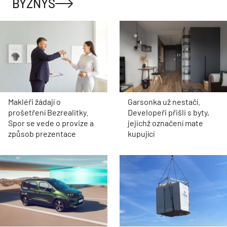
BYZNYS
Makléři žádají o
Garsonka už nestačí.
prošetření Bezrealitky.
Developeři přišli s byty,
Spor se vede o provize a
jejichž označení mate
způsob prezentace
kupující