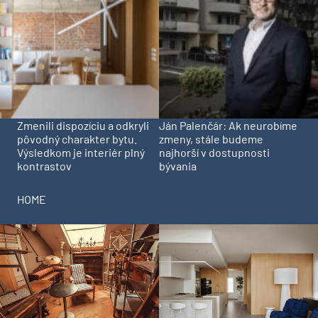
Zmenili dispozíciu a odkryli
Ján Palenčár: Ak neurobíme
pôvodný charakter bytu.
zmeny, stále budeme
Výsledkom je interiér plný
najhorší v dostupnosti
kontrastov
bývania
HOME