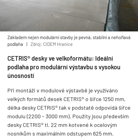
Základem nejen modulární stavby je pevná, stabilní a nehořlavá
podlaha
|
Zdroj: CIDEM Hranice
CETRIS® desky ve velkoformátu: Ideální
podlaha pro modulární výstavbu s vysokou
únosností
Při montáži v modulové výstavbě je využíváno
velkých formátů desek CETRIS® o šířce 1250 mm,
délka desky CETRIS® tak v podstatě odpovídá šířce
modulu (2200 – 3000 mm). Použity jsou především
desky CETRIS® tl. 22 mm kotvené k ocelovým
nosníkům s maximálním odstupem 625 mm.