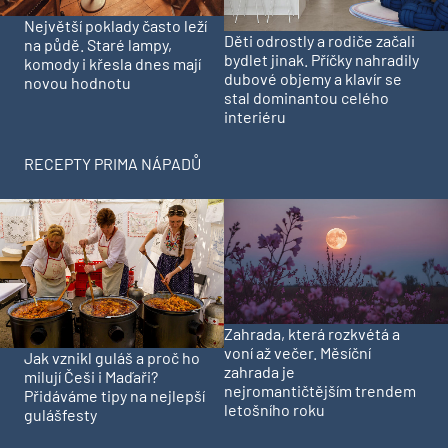
Největší poklady často leží
Děti odrostly a rodiče začali
na půdě. Staré lampy,
bydlet jinak. Příčky nahradily
komody i křesla dnes mají
dubové objemy a klavír se
novou hodnotu
stal dominantou celého
interiéru
RECEPTY PRIMA NÁPADŮ
Zahrada, která rozkvétá a
voní až večer. Měsíční
Jak vznikl guláš a proč ho
zahrada je
milují Češi i Maďaři?
nejromantičtějším trendem
Přidáváme tipy na nejlepší
letošního roku
gulášfesty