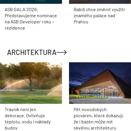
ASB GALA 2026:
Babiš chce změnit využití
Představujeme nominace
známého paláce nad
na ASB Developer roku –
Prahou
rezidence
ARCHITEKTURA
Trávník není jen
Pět novodobých
dekorace. Ovlivňuje
plováren, které dokazují,
teplotu, vodu i náklady
že i bazén může mít
budov
skvělou architekturu