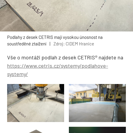
Podlahy z desek CETRIS mají vysokou únosnost na
soustředěné ztaížení
|
Zdroj: CIDEM Hranice
Vše o montáži podlah z desek CETRIS® najdete na
https://www.cetris.cz/systemy/podlahove-
systemy/