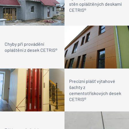
stěn opláštěných deskami
CETRIS®
Chyby při provádění
opláštění z desek CETRIS®
Precizní plášť výtahové
šachty z
cementotřískových desek
CETRIS®