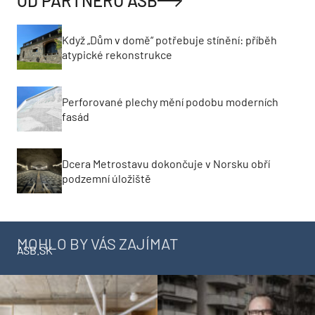
OD PARTNERŮ ASB
Když „Dům v domě“ potřebuje stínění: příběh
atypické rekonstrukce
Perforované plechy mění podobu moderních
fasád
Dcera Metrostavu dokončuje v Norsku obří
podzemní úložiště
MOHLO BY VÁS ZAJÍMAT
ASB.SK