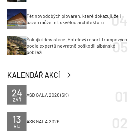
Pět novodobých plováren, které dokazují, že i
bazén může mít skvělou architekturu
Šokující devastace. Hotelový resort Trumpových
podle expertů nevratně poškodil albánské
pobřeží
KALENDÁŘ AKCÍ
24
ASB GALA 2026 (SK)
ZÁŘ
13
ASB GALA 2026
ŘÍJ