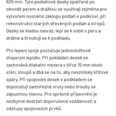
625 mm. Tyto podlahové desky opatřené po
obvodě perem a drážkou se využívají zejména pro
vytvoření nosného záklopu podlah v podkroví, při
rekonstrukci starých dřevěných podlah a stropů.
Desky se kladou nasraz, lepí se k sobě v peru a
drážce a šroubují se k podkladu.
Pro lepení spoje postačuje jednosložkové
disperzní lepidlo. Při pokládání desek se
zachovává dilatační mezera v šířce 15 mm okolo
stěn, sloupů a dbá se na to, aby nevznikaly křížové
spáry. Při spojování desek s podkladem se
doporučují samořezné vruty nebo šrouby se
zápustnou hlavou. Pro správné připevnění je
nezbytné dodržet doporučené vzdálenosti a
odstupy spojovacích prvků.