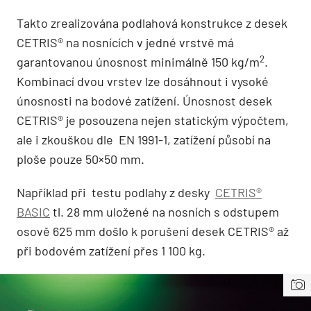
Takto zrealizována podlahová konstrukce z desek
CETRIS® na nosnících v jedné vrstvě má
2
garantovanou únosnost minimálně 150 kg/m
.
Kombinací dvou vrstev lze dosáhnout i vysoké
únosnosti na bodové zatížení. Únosnost desek
CETRIS® je posouzena nejen statickým výpočtem,
ale i zkouškou dle EN 1991-1, zatížení působí na
ploše pouze 50×50 mm.
Například při testu podlahy z desky
CETRIS®
BASIC
tl. 28 mm uložené na nosních s odstupem
osově 625 mm došlo k porušení desek CETRIS® až
při bodovém zatížení přes 1 100 kg.