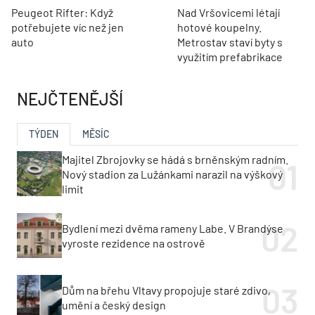
Peugeot Rifter: Když
Nad Vršovicemi létají
potřebujete víc než jen
hotové koupelny.
auto
Metrostav staví byty s
využitím prefabrikace
NEJČTENĚJŠÍ
TÝDEN
MĚSÍC
Majitel Zbrojovky se hádá s brněnským radním.
Nový stadion za Lužánkami narazil na výškový
limit
Bydlení mezi dvěma rameny Labe. V Brandýse
vyroste rezidence na ostrově
Dům na břehu Vltavy propojuje staré zdivo,
umění a český design