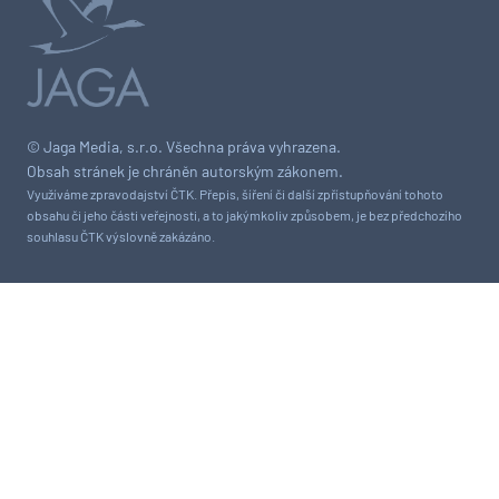
© Jaga Media, s.r.o. Všechna práva vyhrazena.
Obsah stránek je chráněn autorským zákonem.
Využíváme zpravodajství ČTK. Přepis, šíření či další zpřístupňování tohoto
obsahu či jeho části veřejnosti, a to jakýmkoliv způsobem, je bez předchozího
souhlasu ČTK výslovně zakázáno.