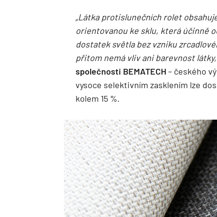
„Látka protislunečních rolet obsahuj
orientovanou ke sklu, která účinně o
dostatek světla bez vzniku zrcadlovéh
přitom nemá vliv ani barevnost látky,
společnosti BEMATECH
– českého vý
vysoce selektivním zasklením lze dos
kolem 15 %.