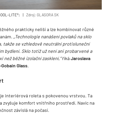
 COOL-LITE®;
|
Zdroj: GLASORA SK
ěžného prakticky neliší a lze kombinovat různé
tranám.
„Technologie nanášení povlaků na sklo
, takže se vzhledově neutrální protisluneční
ním bydlení. Sklo totiž už není ani probarvené a
xi než běžné izolační zasklení,“
říká
Jaroslava
-Gobain Glass
.
rt
je interiérová roleta s pokovenou vrstvou. Ta
 a zvyšuje komfort vnitřního prostředí. Navíc na
kčnost závislá na počasí.