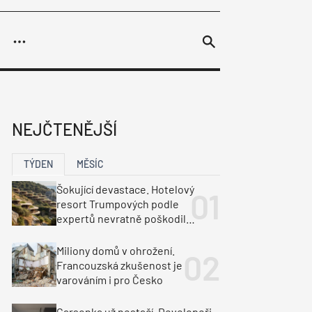
adla
 ASB
NEJČTENĚJŠÍ
avby
 projekty
matizace
cké soutěže
 služby
rtoviště
Plastová okna
Administrativa
Zdravotnictví
Střešní okna
TÝDEN
MĚSÍC
lektroinstalace
y
luzie a rolety
Veřejné prostory
Montáž oken
ka
Dopravní stavby
Šokující devastace. Hotelový
resort Trumpových podle
objekty
tavby
expertů nevratně poškodil
albánské pobřeží
unely
Geotechnika
Inženýrské sítě
Miliony domů v ohrožení.
Francouzská zkušenost je
varováním i pro Česko
Garsonka už nestačí. Developeři