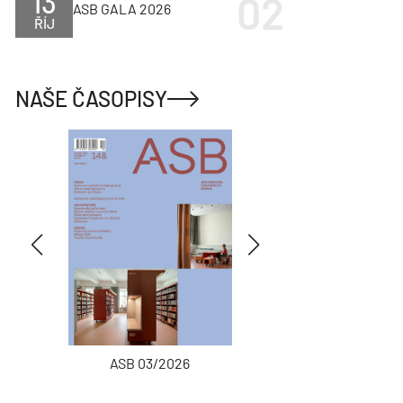
13
ASB GALA 2026
ŘÍJ
NAŠE ČASOPISY
ASB 03/2026
INŽENÝRSKÉ