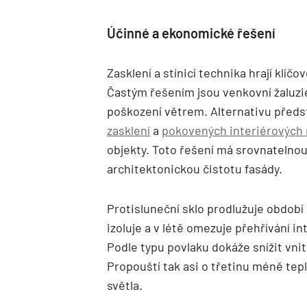
Účinné a ekonomické řešení
Zasklení a stínicí technika hrají klíč
Častým řešením jsou venkovní žaluzie,
poškození větrem. Alternativu pře
zasklení
a
pokovených interiérových 
objekty. Toto řešení má srovnatelno
architektonickou čistotu fasády.
Protisluneční sklo prodlužuje období
izoluje a v létě omezuje přehřívání in
Podle typu povlaku dokáže snížit vnit
Propouští tak asi o třetinu méně tep
světla.