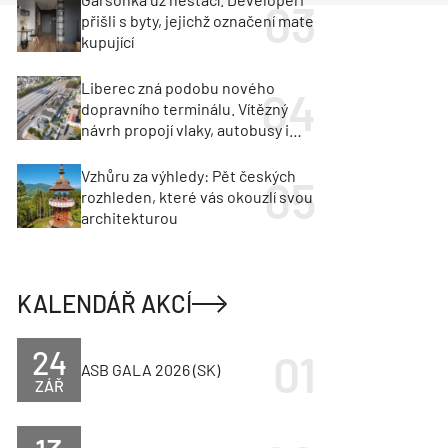
přišli s byty, jejichž označení mate
kupující
Liberec zná podobu nového
dopravního terminálu. Vítězný
návrh propojí vlaky, autobusy i
město
Vzhůru za výhledy: Pět českých
rozhleden, které vás okouzlí svou
architekturou
KALENDÁŘ AKCÍ
24
ASB GALA 2026 (SK)
ZÁŘ