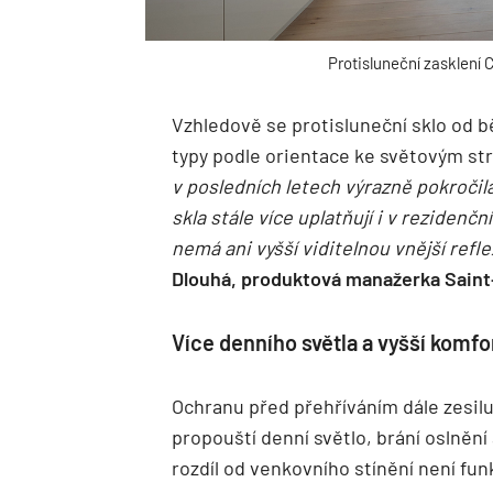
Protisluneční zasklení
Vzhledově se protisluneční sklo od b
typy podle orientace ke světovým s
v posledních letech výrazně pokročila
skla stále více uplatňují i v rezidenč
nemá ani vyšší viditelnou vnější refle
Dlouhá, produktová manažerka Saint
Více denního světla a vyšší komfo
Ochranu před přehříváním dále zesilu
propouští denní světlo, brání oslnění
rozdíl od venkovního stínění není fun