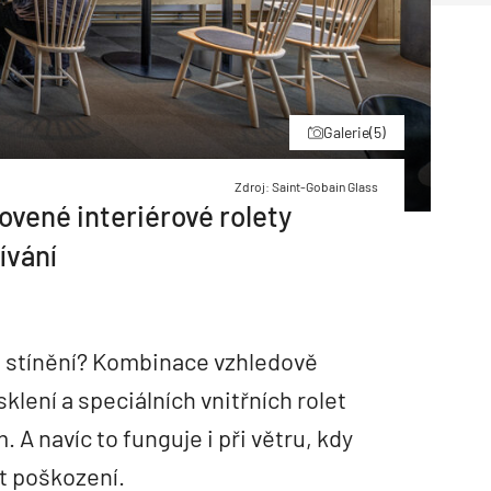
Galerie
(5)
Zdroj: Saint-Gobain Glass
ovené interiérové rolety
ívání
o stínění? Kombinace vzhledově
klení a speciálních vnitřních rolet
. A navíc to funguje i při větru, kdy
t poškození.