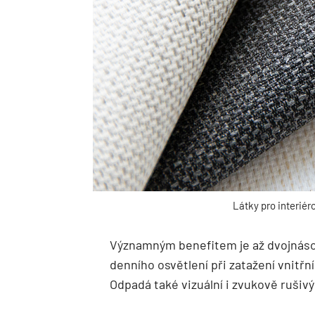
Látky pro interiér
Významným benefitem je až dvojnáso
denního osvětlení při zatažení vnitřn
Odpadá také vizuální i zvukově rušivý