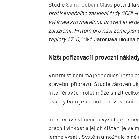
Studie
Saint-Gobain Glass
potvrdila 
protislunečního zasklení řady COOL-
vykázala srovnatelnou úroveň energe
žaluziemi. Přitom pro naši zeměpisnou
°
teploty 27
C,“
říká
Jaroslava Dlouhá 
Nižší pořizovací i provozní náklad
Vnitřní stínění má jednodušší instal
stavební přípravu. Studie zároveň uk
interiérových rolet může snížit celko
úspory tvoří již samotné investiční n
Interiérové stínění nevyžaduje téměř
prach i vlhkost a jejich čištění je ve
jemné vysátí. Systém umožňuje plně 