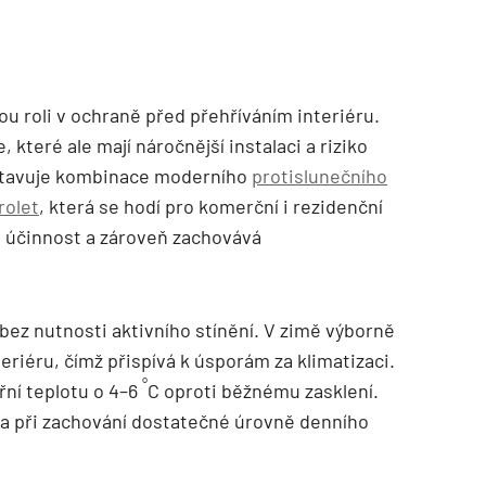
ovou roli v ochraně před přehříváním interiéru.
 které ale mají náročnější instalaci a riziko
dstavuje kombinace moderního
protislunečního
rolet
, která se hodí pro komerční i rezidenční
u účinnost a zároveň zachovává
 bez nutnosti aktivního stínění. V zimě výborně
teriéru, čímž přispívá k úsporám za klimatizaci.
°
řní teplotu o 4–6
C oproti běžnému zasklení.
la při zachování dostatečné úrovně denního
TZB HAUSTECHNIK 02/2026