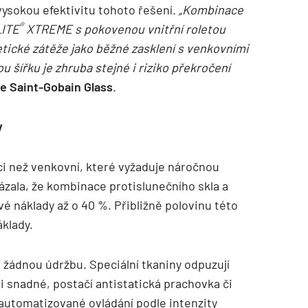
vysokou efektivitu tohoto řešení.
„Kombinace
®
LITE
XTREME s pokovenou vnitřní roletou
tické zátěže jako běžné zasklení s venkovními
 šířku je zhruba stejné i riziko překročení
ze Saint-Gobain Glass
.
y
aci než venkovní, které vyžaduje náročnou
ázala, že kombinace protislunečního skla a
vé náklady až o 40 %. Přibližně polovinu této
áklady.
 žádnou údržbu. Speciální tkaniny odpuzují
lmi snadné, postačí antistatická prachovka či
automatizované ovládání podle intenzity