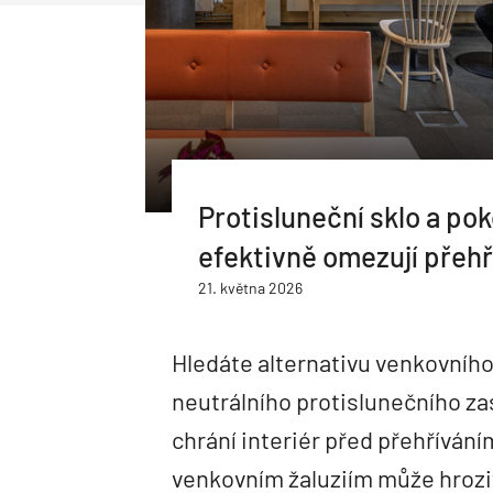
Protisluneční sklo a pok
efektivně omezují přehř
21. května 2026
Hledáte alternativu venkovníh
neutrálního protislunečního zas
chrání interiér před přehříváním
venkovním žaluziím může hrozi