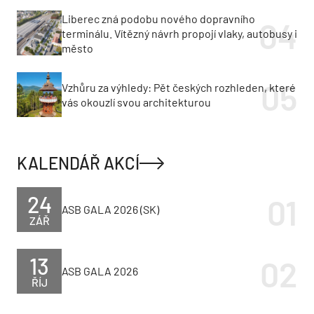
Liberec zná podobu nového dopravního
terminálu. Vítězný návrh propojí vlaky, autobusy i
město
Vzhůru za výhledy: Pět českých rozhleden, které
vás okouzlí svou architekturou
KALENDÁŘ AKCÍ
24
ASB GALA 2026 (SK)
ZÁŘ
13
ASB GALA 2026
ŘÍJ