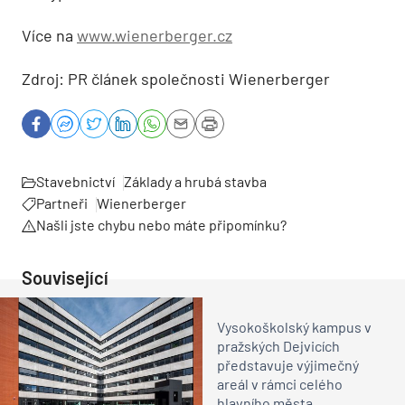
Více na
www.wienerberger.cz
Zdroj: PR článek společnosti Wienerberger
Stavebnictví
Základy a hrubá stavba
Partneři
Wienerberger
Našli jste chybu nebo máte připomínku?
Související
Vysokoškolský kampus v
pražských Dejvicích
představuje výjimečný
areál v rámci celého
hlavního města.