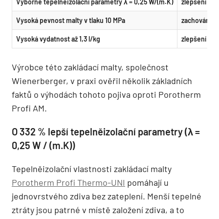
Výborné tepelněizolační parametry λ = 0,25 W/(m.K)
zlepšení o 3
Vysoká pevnost malty v tlaku 10 MPa
zachování pe
Vysoká vydatnost až 1,3 l/kg
zlepšení o 2
Výrobce této zakládací malty, společnost
Wienerberger, v praxi ověřil několik základních
faktů o výhodách tohoto pojiva oproti Porotherm
Profi AM.
O 332 % lepší tepelněizolační parametry (λ =
0,25 W / (m.K))
Tepelněizolační vlastnosti zakládací malty
Porotherm Profi Thermo-UNI
pomáhají u
jednovrstvého zdiva bez zateplení. Menší tepelné
ztráty jsou patrné v místě založení zdiva, a to