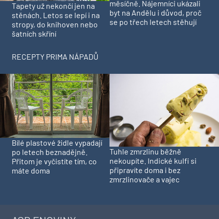
měsíčně. Nájemníci ukázali
Tapety už nekončí jen na
byt na Andělu i důvod, proč
stěnách. Letos se lepí i na
se po třech letech stěhují
stropy, do knihoven nebo
šatních skříní
RECEPTY PRIMA NÁPADŮ
Bílé plastové židle vypadají
Tuhle zmrzlinu běžně
po letech beznadějně.
nekoupíte. Indické kulfi si
Přitom je vyčistíte tím, co
připravíte doma i bez
máte doma
zmrzlinovače a vajec