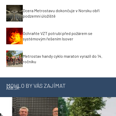
Dcera Metrostavu dokončuje v Norsku obří
podzemní úložiště
Ochraňte VZT potrubí před požárem se
systémovým řešením Isover
Metrostav handy cyklo maraton vyrazil do 14.
ročníku
MOHLO BY VÁS ZAJÍMAT
ASB.SK