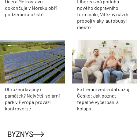
Dcera Metrostavu
Liberec zná podobu
dokončuje v Norsku obří
nového dopravního
podzemní úložiště
terminálu. Vítězný návrh
propojí vlaky, autobusy i
město
Ohrožení krajiny i
Extrémní vedra dál sužují
památek? Největší solární
Česko: Jak poznat
park v Evropě provází
tepelné vyčerpání a
kontroverze
kolaps
BYZNYS