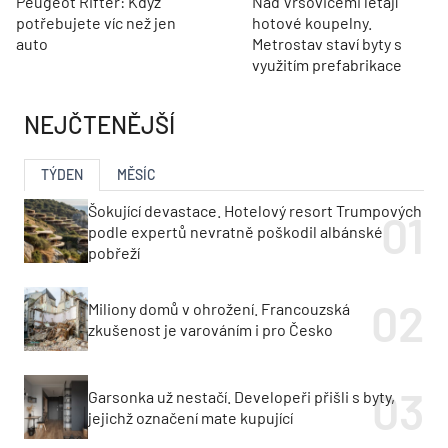
Peugeot Rifter: Když
Nad Vršovicemi létají
potřebujete víc než jen
hotové koupelny.
auto
Metrostav staví byty s
využitím prefabrikace
NEJČTENĚJŠÍ
TÝDEN
MĚSÍC
Šokující devastace. Hotelový resort Trumpových
podle expertů nevratně poškodil albánské
pobřeží
Miliony domů v ohrožení. Francouzská
zkušenost je varováním i pro Česko
Garsonka už nestačí. Developeři přišli s byty,
jejichž označení mate kupující