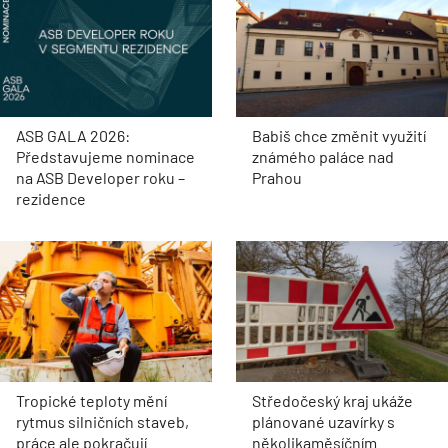
ASB GALA 2026:
Babiš chce změnit využití
Představujeme nominace
známého paláce nad
na ASB Developer roku –
Prahou
rezidence
Tropické teploty mění
Středočeský kraj ukáže
rytmus silničních staveb,
plánované uzavírky s
práce ale pokračují
několikaměsíčním