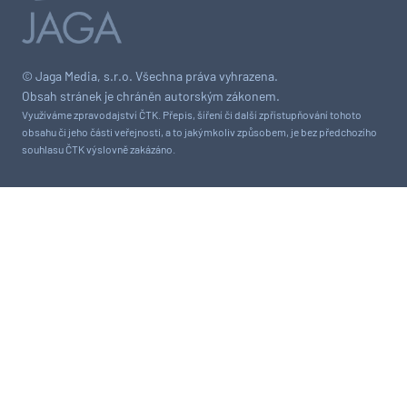
© Jaga Media, s.r.o. Všechna práva vyhrazena.
Obsah stránek je chráněn autorským zákonem.
Využíváme zpravodajství ČTK. Přepis, šíření či další zpřístupňování tohoto
obsahu či jeho části veřejnosti, a to jakýmkoliv způsobem, je bez předchozího
souhlasu ČTK výslovně zakázáno.