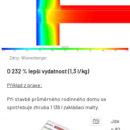
Zdroj: Wienerberger
O 232 % lepší vydatnost (1,3 l/kg)
Příklad z praxe:
Při stavbě průměrného rodinného domu se
spotřebuje zhruba 1 136 l zakládací malty.
Jde
o 82