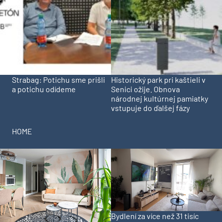
Strabag: Potichu sme prišli
Historický park pri kaštieli v
a potichu odídeme
Senici ožije. Obnova
národnej kultúrnej pamiatky
vstupuje do ďalšej fázy
HOME
Bydlení za více než 31 tisíc