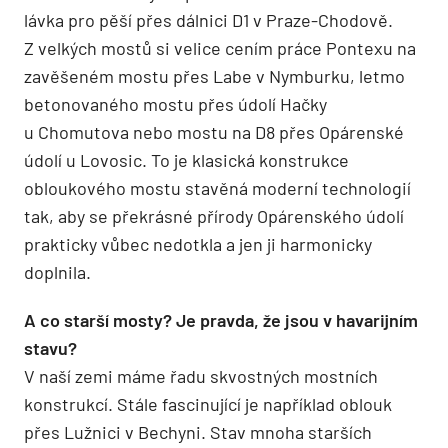
lávka pro pěší přes dálnici D1 v Praze-Chodově.
Z velkých mostů si velice cením práce Pontexu na
zavěšeném mostu přes Labe v Nymburku, letmo
betonovaného mostu přes údolí Hačky
u Chomutova nebo mostu na D8 přes Opárenské
údolí u Lovosic. To je klasická konstrukce
obloukového mostu stavěná moderní technologií
tak, aby se překrásné přírody Opárenského údolí
prakticky vůbec nedotkla a jen ji harmonicky
doplnila.
A co starší mosty? Je pravda, že jsou v havarijním
stavu?
V naší zemi máme řadu skvostných mostních
konstrukcí. Stále fascinující je například oblouk
přes Lužnici v Bechyni. Stav mnoha starších