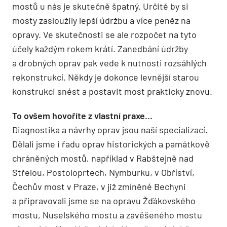
mostů u nás je skutečně špatný. Určitě by si
mosty zasloužily lepší údržbu a více peněz na
opravy. Ve skutečnosti se ale rozpočet na tyto
účely každým rokem krátí. Zanedbání údržby
a drobných oprav pak vede k nutnosti rozsáhlých
rekonstrukcí. Někdy je dokonce levnější starou
konstrukci snést a postavit most prakticky znovu.
To ovšem hovoříte z vlastní praxe…
Diagnostika a návrhy oprav jsou naší specializací.
Dělali jsme i řadu oprav historických a památkově
chráněných mostů, například v Rabštejně nad
Střelou, Postoloprtech, Nymburku, v Obříství,
Čechův most v Praze, v již zmíněné Bechyni
a připravovali jsme se na opravu Žďákovského
mostu, Nuselského mostu a zavěšeného mostu