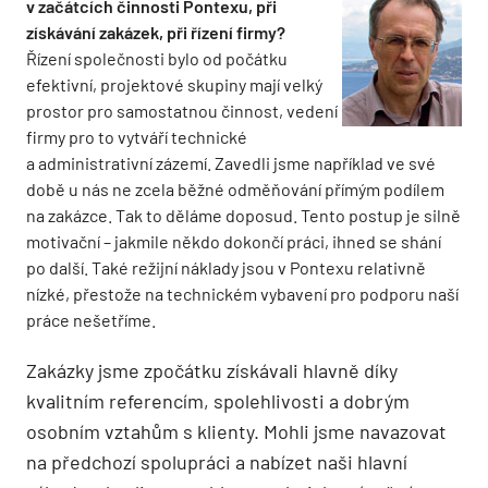
v začátcích činnosti Pontexu, při
získávání zakázek, při řízení firmy?
Řízení společnosti bylo od počátku
efektivní, projektové skupiny mají velký
prostor pro samostatnou činnost, vedení
firmy pro to vytváří technické
a administrativní zázemí. Zavedli jsme například ve své
době u nás ne zcela běžné odměňování přímým podílem
na zakázce. Tak to děláme doposud. Tento postup je silně
motivační – jakmile někdo dokončí práci, ihned se shání
po další. Také režijní náklady jsou v Pontexu relativně
nízké, přestože na technickém vybavení pro podporu naší
práce nešetříme.
Zakázky jsme zpočátku získávali hlavně díky
kvalitním referencím, spolehlivosti a dobrým
osobním vztahům s klienty. Mohli jsme navazovat
na předchozí spolupráci a nabízet naši hlavní