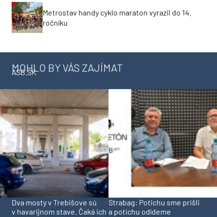
Metrostav handy cyklo maraton vyrazil do 14.
ročníku
MOHLO BY VÁS ZAJÍMAT
ASB.SK
Dva mosty v Trebišove sú
Strabag: Potichu sme prišli
v havarijnom stave. Čaká ich
a potichu odídeme