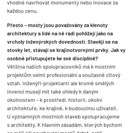
vhodné navrhovat monumenty nebo inovace za
každou cenu.
Přesto – mosty jsou považovány za klenoty
architektury a lidé na ně rádi pohlížejí jako na
vrcholy inženýrských dovedností. Stavějí se na
stovky let, stávají se krajinotvornými prvky. Jak vy
osobně přistupujete ke své disciplíně?
Většina našich spolupracovníků má k mostním
projektům velmi profesionální a současně citový
vztah. Inženýři-projektanti ale kromě smělých
invencí musejí mít také ohledy k daným
okolnostem – k prostředí, historii, okolní
architektuře, ke krajině, k budoucímu uživateli.
U významných mostních staveb spolupracujeme
s architekty. K hlavním zásadám, kterých bychom
se měli při navrhování mostů držet, patří