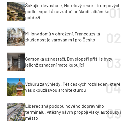
Šokující devastace. Hotelový resort Trumpových
podle expertů nevratně poškodil albánské
pobřeží
Miliony domů v ohrožení. Francouzská
zkušenost je varováním i pro Česko
Garsonka už nestačí. Developeři přišli s byty,
jejichž označení mate kupující
Vzhůru za výhledy: Pět českých rozhleden, které
vás okouzlí svou architekturou
Liberec zná podobu nového dopravního
terminálu. Vítězný návrh propojí vlaky, autobusy i
město