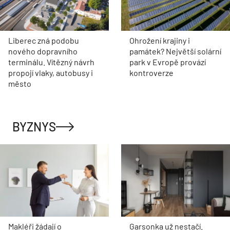
Liberec zná podobu
Ohrožení krajiny i
nového dopravního
památek? Největší solární
terminálu. Vítězný návrh
park v Evropě provází
propojí vlaky, autobusy i
kontroverze
město
BYZNYS
Makléři žádají o
Garsonka už nestačí.