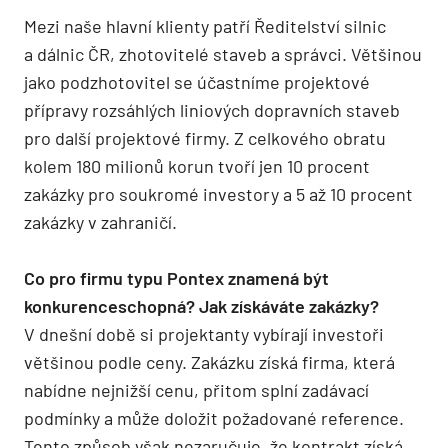
Mezi naše hlavní klienty patří Ředitelství silnic
a dálnic ČR, zhotovitelé staveb a správci. Většinou
jako podzhotovitel se účastníme projektové
přípravy rozsáhlých liniových dopravních staveb
pro další projektové firmy. Z celkového obratu
kolem 180 milionů korun tvoří jen 10 procent
zakázky pro soukromé investory a 5 až 10 procent
zakázky v zahraničí.
Co pro firmu typu Pontex znamená být
konkurenceschopná? Jak získáváte zakázky?
V dnešní době si projektanty vybírají investoři
většinou podle ceny. Zakázku získá firma, která
nabídne nejnižší cenu, přitom splní zadávací
podmínky a může doložit požadované reference.
Tento způsob však nezaručuje, že kontrakt získá