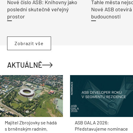
Nové číslo ASB: Knihovny jako
Tahle města nejso
poslední skutečně veřejný
Nové ASB otevírá
prostor
budoucnosti
Zobrazit vše
AKTUÁLNĚ
Majitel Zbrojovky se hádá
ASB GALA 2026:
s brněnským radním.
Představujeme nominace