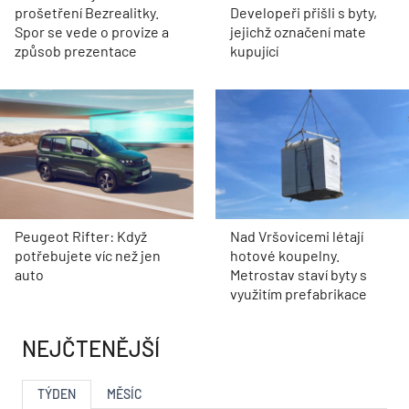
prošetření Bezrealitky.
Developeři přišli s byty,
Spor se vede o provize a
jejichž označení mate
způsob prezentace
kupující
Peugeot Rifter: Když
Nad Vršovicemi létají
potřebujete víc než jen
hotové koupelny.
auto
Metrostav staví byty s
využitím prefabrikace
NEJČTENĚJŠÍ
TÝDEN
MĚSÍC