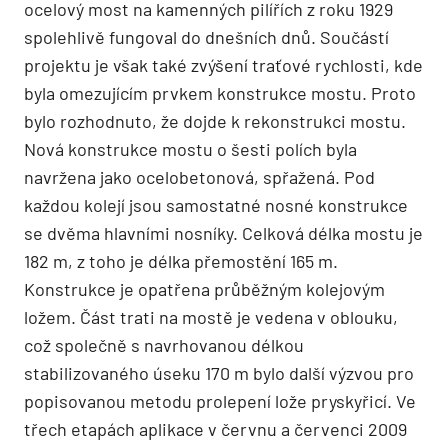
ocelový most na kamenných pilířích z roku 1929
spolehlivě fungoval do dnešních dnů. Součástí
projektu je však také zvýšení traťové rychlosti, kde
byla omezujícím prvkem konstrukce mostu. Proto
bylo rozhodnuto, že dojde k rekonstrukci mostu.
Nová konstrukce mostu o šesti polích byla
navržena jako ocelobetonová, spřažená. Pod
každou kolejí jsou samostatné nosné konstrukce
se dvěma hlavními nosníky. Celková délka mostu je
182 m, z toho je délka přemostění 165 m.
Konstrukce je opatřena průběžným kolejovým
ložem. Část trati na mostě je vedena v oblouku,
což společně s navrhovanou délkou
stabilizovaného úseku 170 m bylo další výzvou pro
popisovanou metodu prolepení lože pryskyřicí. Ve
třech etapách aplikace v červnu a červenci 2009