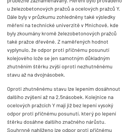
průběžně zaznamenávány. Měření bylo prováděno
u železobetonových pražců a ocelových pražců Y.
Dále byly v průzkumu zohledněny také výsledky
měření na technické univerzitě v Mnichově, kde
byly zkoumány kromě železobetonových pražců
také pražce dřevěné. Z naměřených hodnot
vyplynulo, že odpor proti příčnému posunutí
kolejového lože se jen samotným důkladným
zhutněním štěrku zvýší oproti nezhutněnému
stavu až na dvojnásobek.
Oproti zhutněnému stavu lze lepením dosáhnout
dalšího zvýšení až na 2,5násobek. Kolejnice na
ocelových pražcích Y mají již bez lepení vysoký
odpor proti příčnému posunutí, který po lepení
štěrku dosáhne dalšího značného nárůstu.
Souhrnně nahlíženo lze odpor proti příčnému