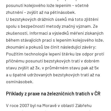
posunutí kolejového lože lepením – včetně
zhutnění – zvýšit až na pětinásobek.
U bezstykových drážních úseků má toto zjištění
spolu s bezpečností metody značný význam. Ze
zkušeností, informací a výsledků měření získaných
během stávajících prací s lepením kolejového lože,
zkoumání a pokusů lze činit následující závěry:
Použitím technologie lepení štěrku lze odpor proti
příčnému posunutí bezstykových tratí v dobrém
stavu zvýšit až 3x, v průměrném stavu pak až 5x
a u špatně udržovaných bezstykových tratí až na
osminásobek.
Příklady z praxe na železničních tratích v ČR
V roce 2007 byl na Moravě v oblasti Zábřehu