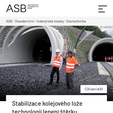
ASB
Stavebnictví
Inženýrské stavby
Geotechnika
Galerie
(8)
Stabilizace kolejového lože
technologií lepení štěrku