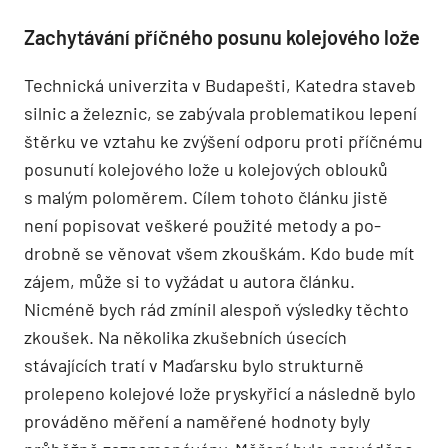
Zachytávání příčného posunu kolejového lože
Technická univerzita v Budapešti, Katedra staveb
silnic a železnic, se zabývala problematikou lepení
štěrku ve vztahu ke zvýšení odporu proti příčnému
posunutí kolejového lože u kolejových oblouků
s malým poloměrem. Cílem tohoto článku jistě
není popisovat veškeré použité metody a po­
drobně se věnovat všem zkouškám. Kdo bude mít
zájem, může si to vyžádat u autora článku.
Nicméně bych rád zmínil alespoň výsledky těchto
zkoušek. Na několika zkušebních úsecích
stávajících tratí v Maďarsku bylo strukturně
prolepeno kolejové lože pryskyřicí a následně bylo
prováděno měření a naměřené hodnoty byly