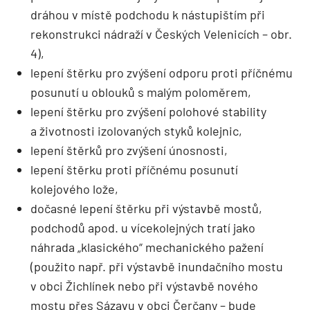
dráhou v místě podchodu k nástupištím při
rekonstrukci nádraží v Českých Velenicích – obr.
4),
lepení štěrku pro zvýšení odporu proti příčnému
posunutí u oblouků s malým poloměrem,
lepení štěrku pro zvýšení polohové stability
a životnosti izolovaných styků kolejnic,
lepení štěrků pro zvýšení únosnosti,
lepení štěrku proti příčnému posunutí
kolejového lože,
dočasné lepení štěrku při výstavbě mostů,
podchodů apod. u vícekolejných tratí jako
náhrada „klasického“ mechanického pažení
(použito např. při výstavbě inundačního mostu
v obci Žichlínek nebo při výstavbě nového
mostu přes Sázavu v obci Čerčany – bude