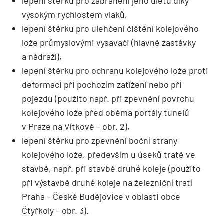
lepení štěrku pro zabránění jeho úletu díky
vysokým rychlostem vlaků,
lepení štěrku pro ulehčení čištění kolejového
lože průmyslovými vysavači (hlavně zastávky
a nádraží),
lepení štěrku pro ochranu kolejového lože proti
deformaci při pochozím zatížení nebo při
pojezdu (použito např. při zpevnění povrchu
kolejového lože před oběma portály tunelů
v Praze na Vítkově – obr. 2),
lepení štěrku pro zpevnění boční strany
kolejového lože, především u úseků tratě ve
stavbě, např. při stavbě druhé koleje (použito
při výstavbě druhé koleje na železniční tratí
Praha – České Budějovice v oblasti obce
Čtyřkoly – obr. 3).