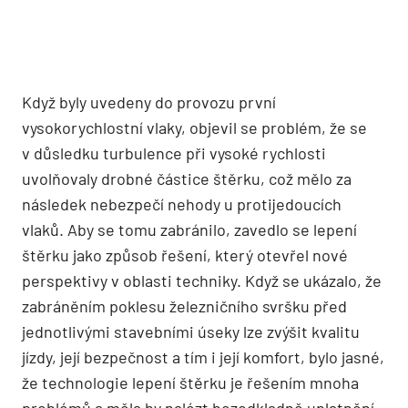
Když byly uvedeny do provozu první
vysokorychlostní vlaky, objevil se problém, že se
v důsledku turbulence při vysoké rychlosti
uvolňovaly drobné částice štěrku, což mělo za
následek nebezpečí nehody u protijedou­cích
vlaků. Aby se tomu zabránilo, zavedlo se lepení
štěrku jako způsob řešení, který otevřel nové
perspektivy v oblasti techniky. Když se ukázalo, že
zabráněním poklesu železničního svršku před
jednotlivými stavebními úseky lze zvýšit kvalitu
jízdy, její bezpečnost a tím i její komfort, bylo jasné,
že technologie lepení štěrku je řešením mnoha
problémů a měla by nalézt bezodkladně uplatnění