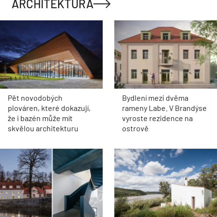
ARCHITEKTURA
Pět novodobých
Bydlení mezi dvěma
plováren, které dokazují,
rameny Labe. V Brandýse
že i bazén může mít
vyroste rezidence na
skvělou architekturu
ostrově