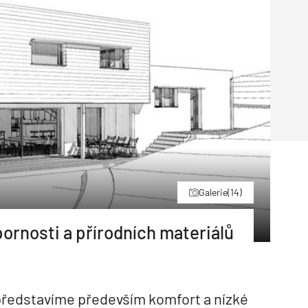
Poruchy střechy
Rekonstrukce střechy
Průmysl a logisti
Větrání a odvětrávání
Komíny
Historické stavby
Průmyslové 
Fasáda
Inženýrské s
Omítky
Doprava
Mosty
T
Galerie
(14)
ornosti a přírodních materiálů
 představíme především komfort a nízké