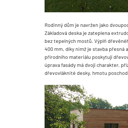
Rodinný dům je navržen jako dvoupodl
Základová deska je zateplena extru
bez tepelných mostů. Výplň dřevěnéh
400 mm, díky nimž je stavba přesná 
přírodního materiálu poskytují dřevo
úprava fasády má dvojí charakter, př
dřevovláknité desky, hmotu poschodí