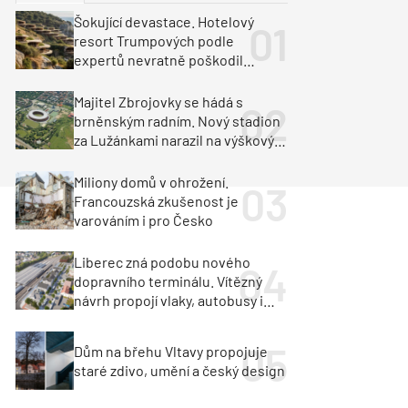
ka
Dopravní stavby
Šokující devastace. Hotelový
resort Trumpových podle
objekty
tavby
expertů nevratně poškodil
albánské pobřeží
unely
Geotechnika
Inženýrské sítě
Majitel Zbrojovky se hádá s
brněnským radním. Nový stadion
za Lužánkami narazil na výškový
limit
Miliony domů v ohrožení.
Francouzská zkušenost je
varováním i pro Česko
Liberec zná podobu nového
dopravního terminálu. Vítězný
návrh propojí vlaky, autobusy i
město
Dům na břehu Vltavy propojuje
staré zdivo, umění a český design