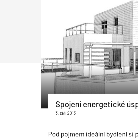
Udržitelnost
Pasivní domy
Hydroizolace základů
Inteligentní domy
Tepelná izolace základů
Betonáž
Bytové domy
Strop a Podlaha
Dlažba
Podlaha
Stropní systém
Podhledy
Spojení energetické úsp
3. září 2013
Pod pojmem ideální bydlení si