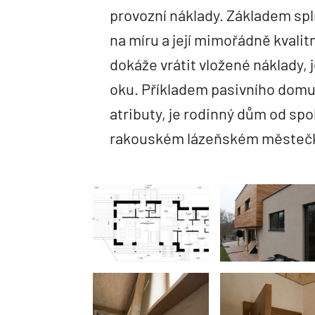
provozní náklady. Základem spln
na míru a její mimořádně kvalit
dokáže vrátit vložené náklady, 
oku. Příkladem pasivního domu
atributy, je rodinný dům od sp
rakouském lázeňském městečk