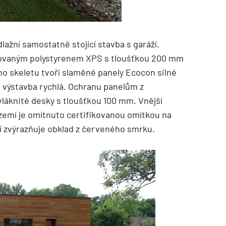
ažní samostatně stojící stavba s garáží.
dovaným polystyrenem XPS s tloušťkou 200 mm
o skeletu tvoří slaměné panely Ecocon silné
a výstavba rychlá. Ochranu panelům z
vláknité desky s tloušťkou 100 mm. Vnější
ízemí je omítnuto certifikovanou omítkou na
 zvýrazňuje obklad z červeného smrku.