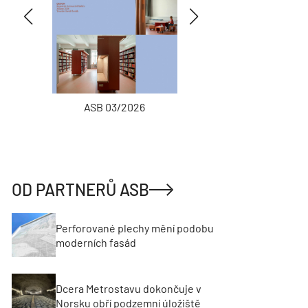
ASB 03/2026
INŽENÝRSKÉ
OD PARTNERŮ ASB
Perforované plechy mění podobu
moderních fasád
Dcera Metrostavu dokončuje v
Norsku obří podzemní úložiště