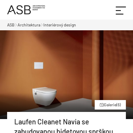
ASB
Architektura
Interiérový design
Galerie
(6)
Laufen Cleanet Navia se
zabudovanou bidetovou sprškou