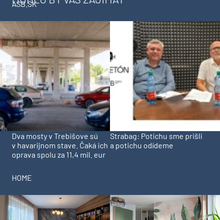
ASB.SK
Dva mosty v Trebišove sú
Strabag: Potichu sme prišli
v havarijnom stave. Čaká ich
a potichu odídeme
oprava spolu za 11,4 mil. eur
HOME