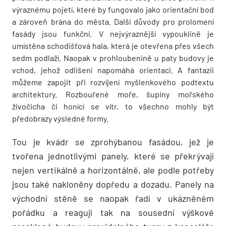
výraznému pojetí, které by fungovalo jako orientační bod
a zároveň brána do města. Další důvody pro prolomení
fasády jsou funkční. V nejvýraznější vypouklině je
umístěna schodišťová hala, která je otevřena přes všech
sedm podlaží. Naopak v prohloubenině u paty budovy je
vchod, jehož odlišení napomáhá orientaci. A fantazii
můžeme zapojit při rozvíjení myšlenkového podtextu
architektury. Rozbouřené moře, šupiny mořského
živočicha či honící se vítr, to všechno mohly být
předobrazy výsledné formy.
Tou je kvádr se zprohýbanou fasádou, jež je
tvořena jednotlivými panely, které se překrývají
nejen vertikálně a horizontálně, ale podle potřeby
jsou také nakloněny dopředu a dozadu. Panely na
východní stěně se naopak řadí v ukázněném
pořádku a reagují tak na sousední výškové