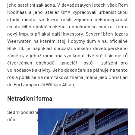
jeho satelitní základna. V devadesátých letech však Rem
Koolhaas a jeho ateliér OMA vypracovali urbanistickou
studii města, ve které řešili zejména nekoncepčnost
existujícího společenského a obchodního centra. Tento
nový impuls přilákal další investory. Severní břeh jezera
Weerwater, na kterém stojí i obytný dům Vlna, oficiálně
Blok 16, je například součástí velkého developerského
záměru, v jehož rámci má vzniknout dvě stě tisíc metrů
čtverečních obchodů, kanceláří, bytů i zařízení pro
volnočasové aktivity. Jeho dokončení se plánuje na tento
rok a podílí se na něm taková známá jména jako Christian
de Portzamparc či William Alsop.
Netradiční forma
Sedmipodlažní
dům s