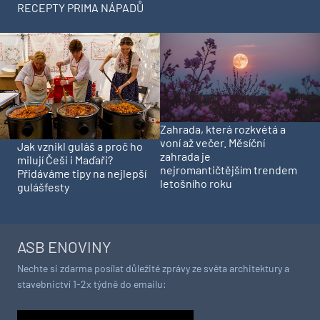
RECEPTY PRIMA NÁPADŮ
Zahrada, která rozkvétá a
voní až večer. Měsíční
Jak vznikl guláš a proč ho
zahrada je
milují Češi i Maďaři?
nejromantičtějším trendem
Přidáváme tipy na nejlepší
letošního roku
gulášfesty
ASB ENOVINY
Nechte si zdarma posílat důležité zprávy ze světa architektury a
stavebnictví 1-2x týdně do emailu: