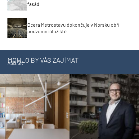
fasád
Dcera Metrostavu dokončuje v Norsku obří
podzemní úložiště
MOHLO BY VÁS ZAJÍMAT
ASB.SK