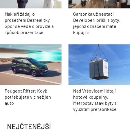
Makléři žádají o
Garsonka už nestačí.
prošetření Bezrealitky.
Developeři přišli s byty,
Spor se vede o provize a
jejichž označení mate
způsob prezentace
kupující
Peugeot Rifter: Když
Nad Vršovicemi létají
potřebujete víc než jen
hotové koupelny.
auto
Metrostav staví byty s
využitím prefabrikace
NEJČTENĚJŠÍ