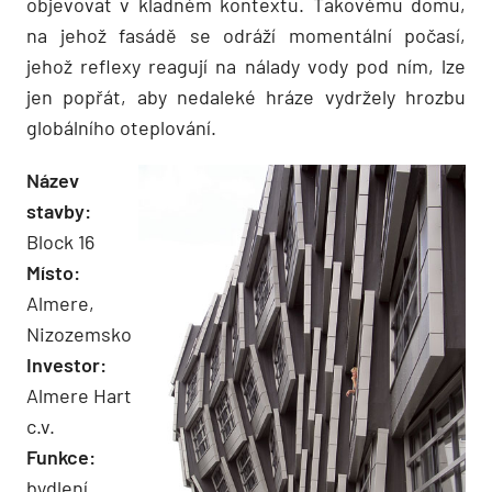
objevovat v kladném kontextu. Takovému domu,
na jehož fasádě se odráží momentální počasí,
jehož reflexy reagují na nálady vody pod ním, lze
jen popřát, aby nedaleké hráze vydržely hrozbu
globálního oteplování.
Název
stavby:
Block 16
Místo:
Almere,
Nizozemsko
Investor:
Almere Hart
c.v.
Funkce:
bydlení,