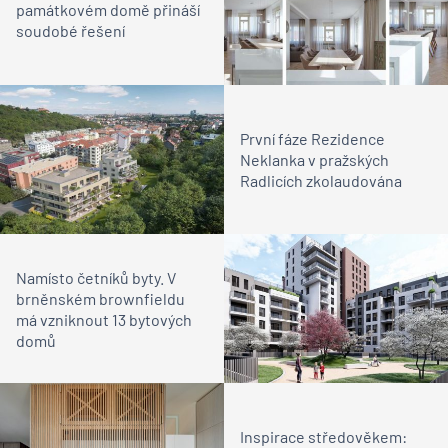
památkovém domě přináší
soudobé řešení
První fáze Rezidence
Neklanka v pražských
Radlicích zkolaudována
Namísto četníků byty. V
brněnském brownfieldu
má vzniknout 13 bytových
domů
Inspirace středověkem: