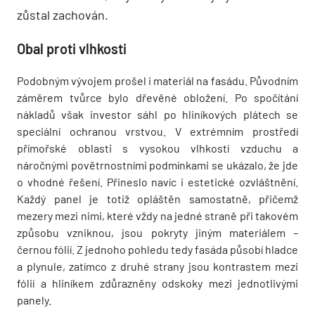
zůstal zachován.
Obal proti vlhkosti
Podobným vývojem prošel i materiál na fasádu. Původním
záměrem tvůrce bylo dřevěné obložení. Po spočítání
nákladů však investor sáhl po hliníkových plátech se
speciální ochranou vrstvou. V extrémním prostředí
přímořské oblasti s vysokou vlhkostí vzduchu a
náročnými povětrnostními podmínkami se ukázalo, že jde
o vhodné řešení. Přineslo navíc i estetické ozvláštnění.
Každý panel je totiž opláštěn samostatně, přičemž
mezery mezi nimi, které vždy na jedné straně při takovém
způsobu vzniknou, jsou pokryty jiným materiálem –
černou fólií. Z jednoho pohledu tedy fasáda působí hladce
a plynule, zatímco z druhé strany jsou kontrastem mezi
fólií a hliníkem zdůrazněny odskoky mezi jednotlivými
panely.