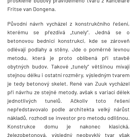
prosklené budovy pravidelného tvaru z kanceláře
Fritse van Dongena.
Původní návrh vycházel z konstrukčního řešení,
kterému se přezdívá „tunely“. Jedná se o
betonovou bednicí konstrukci, kde se zároveň
odlévají podlahy a stěny. Jde o poměrně levnou
metodu, která je proto oblíbená při stavbě
obytných budov. Takové „tunely“ většinou mívají
stejnou délku i ostatní rozměry, výsledným tvarem
je tedy betonový skelet. René van Zuuk vycházel
při návrhu ze stejné metody, avšak s variací délek
jednotlivých tunelů. Ačkoliv toto řešení
nepředstavovalo podle architekta velký nárůst
nákladů, rozhodl se investor pro metodu odlišnou.
Konstrukce domu je nakonec klasická,
železobetonová, výsledný neobvyklý tvar však