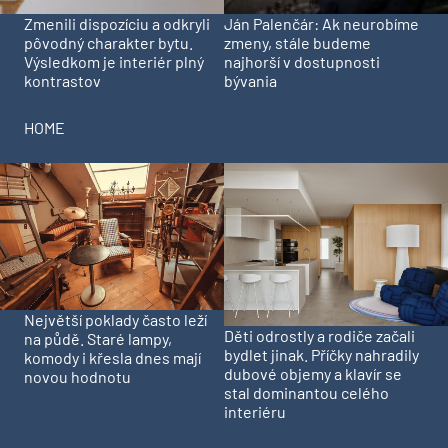
Zmenili dispozíciu a odkryli
Ján Palenčár: Ak neurobíme
pôvodný charakter bytu.
zmeny, stále budeme
Výsledkom je interiér plný
najhorší v dostupnosti
kontrastov
bývania
HOME
Největší poklady často leží
Děti odrostly a rodiče začali
na půdě. Staré lampy,
bydlet jinak. Příčky nahradily
komody i křesla dnes mají
dubové objemy a klavír se
novou hodnotu
stal dominantou celého
interiéru