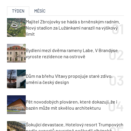
TÝDEN
MĚSÍC
Majitel Zbrojovky se hádá s brněnským radním.
Nový stadion za Lužánkami narazil na výškový
limit
Bydlení mezi dvěma rameny Labe. V Brandýse
vyroste rezidence na ostrově
Dům na břehu Vltavy propojuje staré zdivo,
umění a český design
Pět novodobých plováren, které dokazují, že i
bazén může mít skvělou architekturu
Šokující devastace. Hotelový resort Trumpových
podle expertů nevratně poškodil albánské