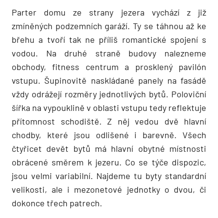
Parter domu ze strany jezera vychází z již
zmíněných podzemních garáží. Ty se táhnou až ke
břehu a tvoří tak ne příliš romantické spojení s
vodou. Na druhé straně budovy nalezneme
obchody, fitness centrum a prosklený pavilón
vstupu. Šupinovitě naskládané panely na fasádě
vždy odrážejí rozměry jednotlivých bytů. Poloviční
šířka na vypouklině v oblasti vstupu tedy reflektuje
přítomnost schodiště. Z něj vedou dvě hlavní
chodby, které jsou odlišené i barevně. Všech
čtyřicet devět bytů má hlavní obytné místnosti
obrácené směrem k jezeru. Co se týče dispozic,
jsou velmi variabilní. Najdeme tu byty standardní
velikosti, ale i mezonetové jednotky o dvou, či
dokonce třech patrech.