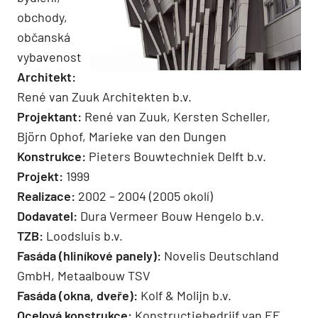
obchody,
občanská
vybavenost
Architekt:
René van Zuuk Architekten b.v.
Projektant:
René van Zuuk, Kersten Scheller,
Björn Ophof, Marieke van den Dungen
Konstrukce:
Pieters Bouwtechniek Delft b.v.
Projekt:
1999
Realizace:
2002 – 2004 (2005 okolí)
Dodavatel:
Dura Vermeer Bouw Hengelo b.v.
TZB:
Loodsluis b.v.
Fasáda (hliníkové panely):
Novelis Deutschland
GmbH, ­Metaalbouw TSV
Fasáda (okna, dveře):
Kolf & Molijn b.v.
Ocelová konstrukce:
Konstructiebedrijf van EE