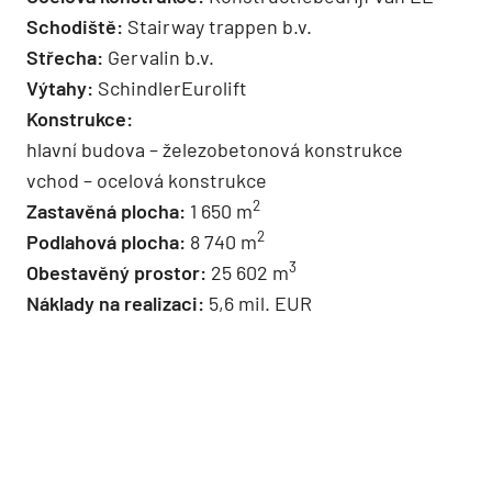
Schodiště:
Stairway trappen b.v.
Střecha:
Gervalin b.v.
Výtahy:
SchindlerEurolift
Konstrukce:
hlavní budova – železobetonová konstrukce
vchod – ocelová konstrukce
2
Zastavěná plocha:
1 650 m
2
Podlahová plocha:
8 740 m
3
Obestavěný prostor:
25 602 m
Náklady na realizaci:
5,6 mil. EUR