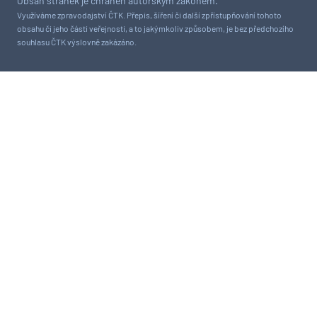
Obsah stránek je chráněn autorským zákonem.
Využíváme zpravodajství ČTK. Přepis, šíření či další zpřístupňování tohoto
obsahu či jeho části veřejnosti, a to jakýmkoliv způsobem, je bez předchozího
souhlasu ČTK výslovně zakázáno.