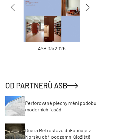
ASB 03/2026
INŽENÝRSKÉ
OD PARTNERŮ ASB
Perforované plechy mění podobu
moderních fasád
Dcera Metrostavu dokončuje v
Norsku obří podzemní úložiště