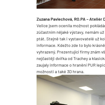
Zuzana Pavlechová, RO.PA – Ateliér 
Velice jsem ocenila možnost pokládán
zúčastním nějaké výstavy, nemám už 
ptát. Stejně tak i vystavovatelé už ko
informace. Kdežto zde to bylo krásně
vyhrazený. Prezentující firmy znám v
nejčastěji dvířka od Trachey a klasic
zaujaly informace o hranění PUR lepi
možnosti a také 3D hrana.