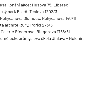
esa konání akce: Husova 75, Liberec 1
ký park Plzeň, Teslova 1202/3
 Rokycanova Olomouc, Rokycanova 140/11
ta architektury, Poříčí 273/5
 Galerie Riegerova, Riegerova 1756/51
TZB HAUSTECHNIK 02/2026
 uměleckoprůmyslová škola Jihlava – Helenín,