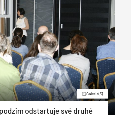
Poruchy střechy
Rekonstrukce střechy
Průmysl a logisti
Větrání a odvětrávání
Komíny
Historické stavby
Průmyslové 
Fasáda
Inženýrské s
Omítky
Doprava
Mosty
T
Galerie
(3)
dzim odstartuje své druhé