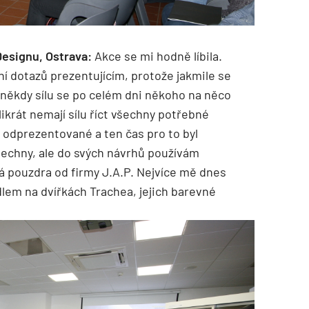
Designu, Ostrava:
Akce se mi hodně líbila.
í dotazů prezentujícím, protože jakmile se
někdy sílu se po celém dni někoho na něco
likrát nemají sílu říct všechny potřebné
 odprezentované a ten čas pro to byl
šechny, ale do svých návrhů používám
ká pouzdra od firmy J.A.P. Nejvíce mě dnes
dlem na dvířkách Trachea, jejich barevné