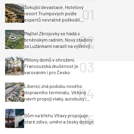
ka
Dopravní stavby
Šokující devastace. Hotelový
resort Trumpových podle
objekty
tavby
expertů nevratně poškodil
albánské pobřeží
unely
Geotechnika
Inženýrské sítě
Majitel Zbrojovky se hádá s
brněnským radním. Nový stadion
za Lužánkami narazil na výškový
limit
Miliony domů v ohrožení.
Francouzská zkušenost je
varováním i pro Česko
Liberec zná podobu nového
dopravního terminálu. Vítězný
návrh propojí vlaky, autobusy i
město
Dům na břehu Vltavy propojuje
staré zdivo, umění a český design