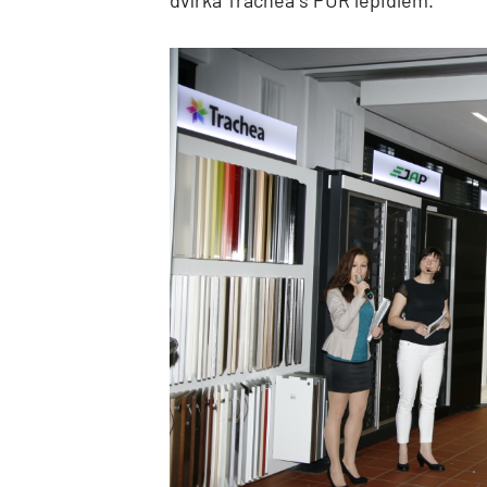
dvířka Trachea s PUR lepidlem.