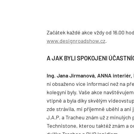
Začátek každé akce vždy od 16.00 ho
www.designroadshow.cz
.
A JAK BYLI SPOKOJENI ÚČASTNÍ
Ing. Jana Jirmanová, ANNA interiér,
ní obsaženo více informací než na p
kolegyní byly. Vaše akce navštěvujem
vtipně a byla díky skvělým videovstup
zde strávila, mi příjemně uběhl a ani
J.A.P. a Tracheu znám už z minulých 
Technistone, kterou taktéž znám a oc