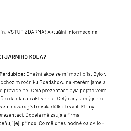
din. VSTUP ZDARMA! Aktuální informace na
CI JARNÍHO KOLA?
 Pardubice:
Dnešní akce se mi moc líbila. Bylo v
ředchozím ročníku Roadshow, na kterém jsme s
e pravidelně. Celá prezentace byla pojata velmi
ům daleko atraktivnější. Celý čas, který jsem
 jsem nezaregistrovala délku trvání. Firmy
prezentací. Docela mě zaujala firma
eňuji její přínos. Co mě dnes hodně oslovilo –