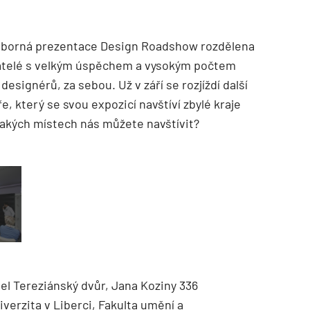
 odborná prezentace Design Roadshow rozdělena
ovatelé s velkým úspěchem a vysokým počtem
esignérů, za sebou. Už v září se rozjíždí další
, který se svou expozicí navštíví zbylé kraje
jakých místech nás můžete navštívit?
el Tereziánský dvůr, Jana Koziny 336
verzita v Liberci, Fakulta umění a