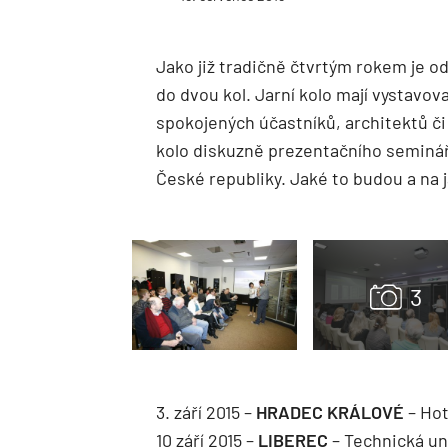
Jako již tradičně čtvrtým rokem je
do dvou kol. Jarní kolo mají vystav
spokojených účastníků, architektů či d
kolo diskuzně prezentačního semináře
České republiky. Jaké to budou a na 
3. září 2015 –
HRADEC KRÁLOVÉ
– Hot
10 září 2015 –
LIBEREC
– Technická uni