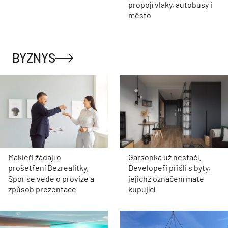
propojí vlaky, autobusy i
město
BYZNYS
Makléři žádají o
Garsonka už nestačí.
prošetření Bezrealitky.
Developeři přišli s byty,
Spor se vede o provize a
jejichž označení mate
způsob prezentace
kupující