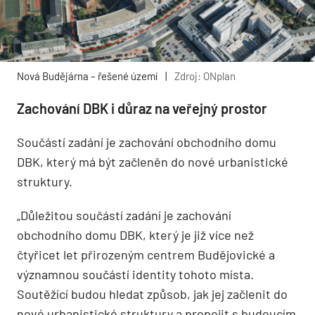
Nová Budějárna – řešené území
|
Zdroj: ONplan
Zachování DBK i důraz na veřejný prostor
Součástí zadání je zachování obchodního domu
DBK, který má být začleněn do nové urbanistické
struktury.
„Důležitou součástí zadání je zachování
obchodního domu DBK, který je již více než
čtyřicet let přirozeným centrem Budějovické a
významnou součástí identity tohoto místa.
Soutěžící budou hledat způsob, jak jej začlenit do
nové urbanistické struktury a propojit s budoucím