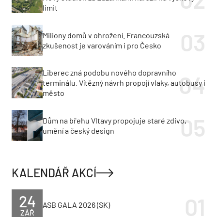
limit
Miliony domů v ohrožení. Francouzská
zkušenost je varováním i pro Česko
Liberec zná podobu nového dopravního
terminálu. Vítězný návrh propojí vlaky, autobusy i
město
Dům na břehu Vltavy propojuje staré zdivo,
umění a český design
KALENDÁŘ AKCÍ
24
ASB GALA 2026 (SK)
ZÁŘ