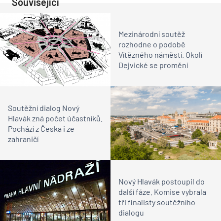
Související
Mezinárodní soutěž
rozhodne o podobě
Vítězného náměstí. Okolí
Dejvické se promění
Soutěžní dialog Nový
Hlavák zná počet účastníků.
Pochází z Česka i ze
zahraničí
Nový Hlavák postoupil do
další fáze. Komise vybrala
tři finalisty soutěžního
dialogu