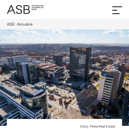
ASB
Aktuálně
Zdroj: Penta Real Estate