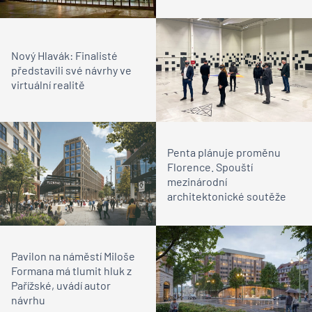
Nový Hlavák: Finalisté
představili své návrhy ve
virtuální realitě
Penta plánuje proměnu
Florence. Spouští
mezinárodní
architektonické soutěže
Pavilon na náměstí Miloše
Formana má tlumit hluk z
Pařížské, uvádí autor
návrhu