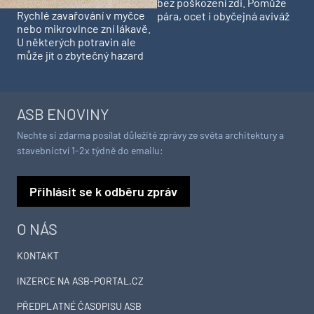
bez poškození zdi. Pomůže
Rychlé zavařování v myčce
pára, ocet i obyčejná aviváž
nebo mikrovlnce zní lákavě.
U některých potravin ale
může jít o zbytečný hazard
ASB ENOVINY
Nechte si zdarma posílat důležité zprávy ze světa architektury a
stavebnictví 1-2x týdně do emailu:
Přihlásit se k odběru zpráv
O NÁS
KONTAKT
INZERCE NA ASB-PORTAL.CZ
PŘEDPLATNÉ ČASOPISU ASB