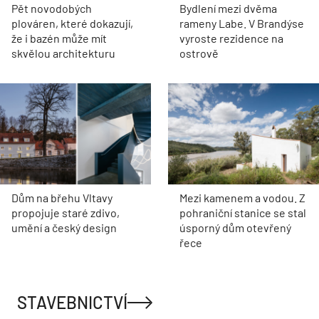
Pět novodobých
Bydlení mezi dvěma
plováren, které dokazují,
rameny Labe. V Brandýse
že i bazén může mít
vyroste rezidence na
skvělou architekturu
ostrově
Dům na břehu Vltavy
Mezi kamenem a vodou. Z
propojuje staré zdivo,
pohraniční stanice se stal
umění a český design
úsporný dům otevřený
řece
STAVEBNICTVÍ