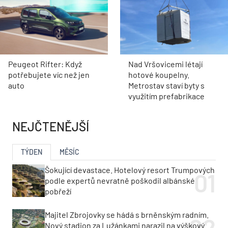
Peugeot Rifter: Když
Nad Vršovicemi létají
potřebujete víc než jen
hotové koupelny.
auto
Metrostav staví byty s
využitím prefabrikace
NEJČTENĚJŠÍ
TÝDEN
MĚSÍC
Šokující devastace. Hotelový resort Trumpových
podle expertů nevratně poškodil albánské
pobřeží
Majitel Zbrojovky se hádá s brněnským radním.
Nový stadion za Lužánkami narazil na výškový