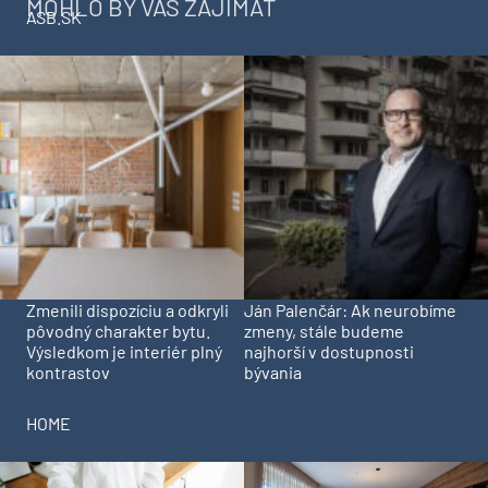
MOHLO BY VÁS ZAJÍMAT
ASB.SK
Zmenili dispozíciu a odkryli
Ján Palenčár: Ak neurobíme
pôvodný charakter bytu.
zmeny, stále budeme
Výsledkom je interiér plný
najhorší v dostupnosti
kontrastov
bývania
HOME