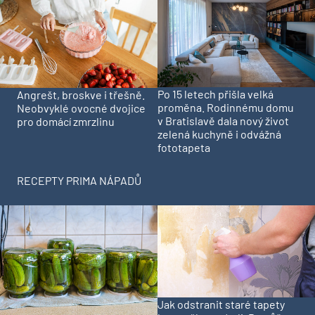
Po 15 letech přišla velká
Angrešt, broskve i třešně.
proměna. Rodinnému domu
Neobvyklé ovocné dvojice
v Bratislavě dala nový život
pro domácí zmrzlinu
zelená kuchyně i odvážná
fototapeta
RECEPTY PRIMA NÁPADŮ
Jak odstranit staré tapety