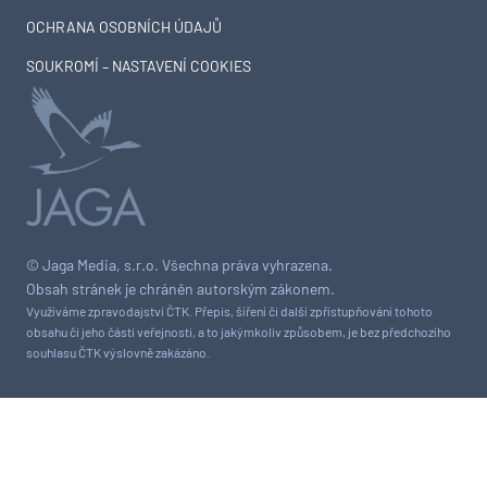
OCHRANA OSOBNÍCH ÚDAJŮ
SOUKROMÍ – NASTAVENÍ COOKIES
© Jaga Media, s.r.o. Všechna práva vyhrazena.
Obsah stránek je chráněn autorským zákonem.
Využíváme zpravodajství ČTK. Přepis, šíření či další zpřístupňování tohoto
obsahu či jeho části veřejnosti, a to jakýmkoliv způsobem, je bez předchozího
souhlasu ČTK výslovně zakázáno.