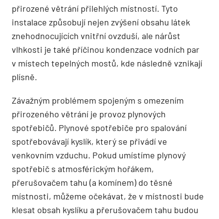
přirozené větrání přilehlých místností. Tyto
instalace způsobují nejen zvýšení obsahu látek
znehodnocujících vnitřní ovzduší, ale nárůst
vlhkosti je také příčinou kondenzace vodních par
v místech tepelných mostů, kde následně vznikají
plísně.
Závažným problémem spojeným s omezením
přirozeného větrání je provoz plynových
spotřebičů. Plynové spotřebiče pro spalování
spotřebovávají kyslík, který se přivádí ve
venkovním vzduchu. Pokud umístíme plynový
spotřebič s atmosférickým hořákem,
přerušovačem tahu (a komínem) do těsné
místnosti, můžeme očekávat, že v místnosti bude
klesat obsah kyslíku a přerušovačem tahu budou