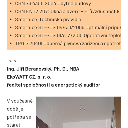
ČSN 73 4301: 2004 Obytné budovy
ČSN EN 12 207: Okna a dveře – Průvzdušnost klasi
Směrnice, technická pravidla
Směrnice STP-OS 04/č. 1/2005 Optimální přípustn
Směrnice STP-OS 01/č. 3/2010 Operativní teplota v
TPG G 70401 Odběrná plynová zařízení a spotřebiče
–>–>
Ing. Jiří Beranovský, Ph. D., MBA
EkoWATT CZ, s. r. o.
ředitel společnosti a energetický auditor
V současné
době je
potřeba se
starat