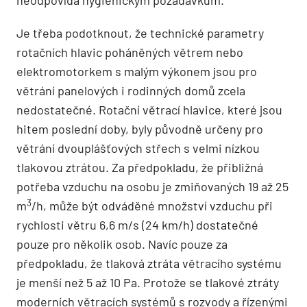
neodpovídá hygienickým požadavkům.
Je třeba podotknout, že technické parametry
rotačních hlavic poháněných větrem nebo
elektromotorkem s malým výkonem jsou pro
větrání panelových i rodinných domů zcela
nedostatečné. Rotační větrací hlavice, které jsou
hitem poslední doby, byly původně určeny pro
větrání dvouplášťových střech s velmi nízkou
tlakovou ztrátou. Za předpokladu, že přibližná
potřeba vzduchu na osobu je zmiňovaných 19 až 25
3
m
/h, může být odváděné množství vzduchu při
rychlosti větru 6,6 m/s (24 km/h) dostatečné
pouze pro několik osob. Navíc pouze za
předpokladu, že tlaková ztráta větracího systému
je menší než 5 až 10 Pa. Protože se tlakové ztráty
moderních větracích systémů s rozvody a řízenými