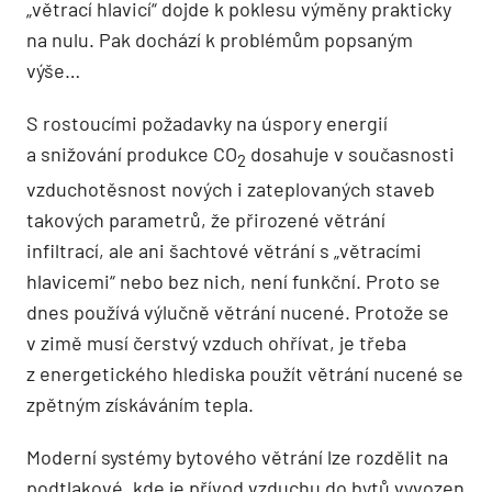
„větrací hlavicí“ dojde k poklesu výměny prakticky
na nulu. Pak dochází k problémům popsaným
výše…
S rostoucími požadavky na úspory energií
a snižování produkce CO
dosahuje v současnosti
2
vzduchotěsnost nových i zateplovaných staveb
takových parametrů, že přirozené větrání
infiltrací, ale ani šachtové větrání s „větracími
hlavicemi“ nebo bez nich, není funkční. Proto se
dnes používá výlučně větrání nucené. Protože se
v zimě musí čerstvý vzduch ohřívat, je třeba
z energetického hlediska použít větrání nucené se
zpětným získáváním tepla.
Moderní systémy bytového větrání lze rozdělit na
podtlakové, kde je přívod vzduchu do bytů vyvozen