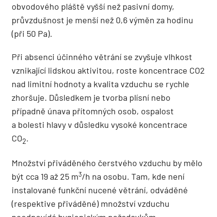
obvodového pláště vyšší než pasivní domy,
průvzdušnost je menší než 0,6 výměn za hodinu
(při 50 Pa).
Při absenci účinného větrání se zvyšuje vlhkost
vznikající lidskou aktivitou, roste koncentrace CO2
nad limitní hodnoty a kvalita vzduchu se rychle
zhoršuje. Důsledkem je tvorba plísní nebo
případně únava přítomných osob, ospalost
a bolesti hlavy v důsledku vysoké koncentrace
CO
.
2
Množství přiváděného čerstvého vzduchu by mělo
3
být cca 19 až 25 m
/h na osobu. Tam, kde není
instalované funkční nucené větrání, odváděné
(respektive přiváděné) množství vzduchu