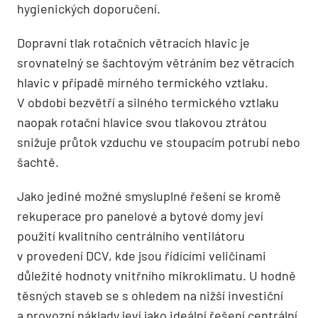
hygienických doporučení.
Dopravní tlak rotačních větracích hlavic je
srovnatelný se šachtovým větráním bez větracích
hlavic v případě mírného termického vztlaku.
V období bezvětří a silného termického vztlaku
naopak rotační hlavice svou tlakovou ztrátou
snižuje průtok vzduchu ve stoupacím potrubí nebo
šachtě.
Jako jediné možné smysluplné řešení se kromě
rekuperace pro panelové a bytové domy jeví
použití kvalitního centrálního ventilátoru
v provedení DCV, kde jsou řídícími veličinami
důležité hodnoty vnitřního mikroklimatu. U hodně
těsných staveb se s ohledem na nižší investiční
a provozní náklady jeví jako ideální řešení centrální