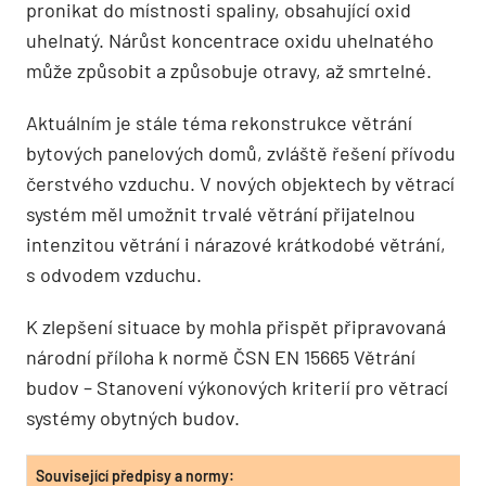
pronikat do místnosti spaliny, obsahující oxid
uhelnatý. Nárůst koncentrace oxidu uhelnatého
může způsobit a způsobuje otravy, až smrtelné.
Aktuálním je stále téma rekonstrukce větrání
bytových panelových domů, zvláště řešení přívodu
čerstvého vzduchu. V nových objektech by větrací
systém měl umožnit trvalé větrání přijatelnou
intenzitou větrání i nárazové krátkodobé větrání,
s odvodem vzduchu.
K zlepšení situace by mohla přispět připravovaná
národní příloha k normě ČSN EN 15665 Větrání
budov – Stanovení výkonových kriterií pro větrací
systémy obytných budov.
Související předpisy a normy: