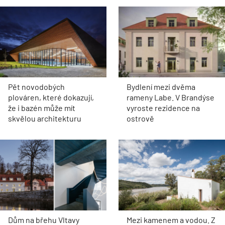
Pět novodobých
Bydlení mezi dvěma
plováren, které dokazují,
rameny Labe. V Brandýse
že i bazén může mít
vyroste rezidence na
skvělou architekturu
ostrově
Dům na břehu Vltavy
Mezi kamenem a vodou. Z