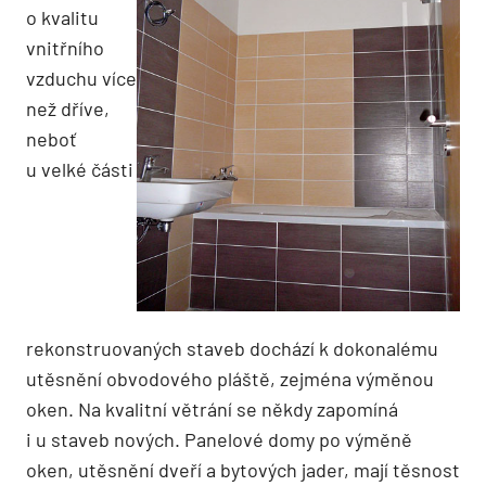
o kvalitu
vnitřního
vzduchu více
než dříve,
neboť
u velké části
rekonstruovaných staveb dochází k dokonalému
utěsnění obvodového pláště, zejména výměnou
oken. Na kvalitní větrání se někdy zapomíná
i u staveb nových. Panelové domy po výměně
oken, utěsnění dveří a bytových jader, mají těsnost