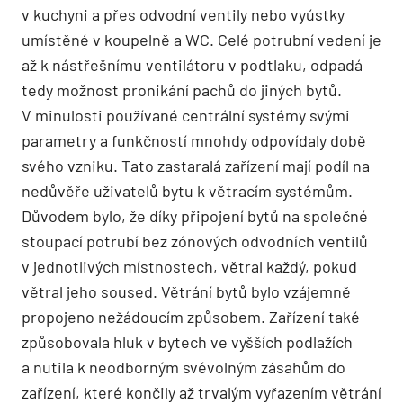
v kuchyni a přes odvodní ventily nebo vyústky
umístěné v koupelně a WC. Celé potrubní vedení je
až k nástřešnímu ventilátoru v podtlaku, odpadá
tedy možnost pronikání pachů do jiných bytů.
V minulosti používané centrální systémy svými
parametry a funkčností mnohdy odpovídaly době
svého vzniku. Tato zastaralá zařízení mají podíl na
nedůvěře uživatelů bytu k větracím systémům.
Důvodem bylo, že díky připojení bytů na společné
stoupací potrubí bez zónových odvodních ventilů
v jednotlivých místnostech, větral každý, pokud
větral jeho soused. Větrání bytů bylo vzájemně
propojeno nežádoucím způsobem. Zařízení také
způsobovala hluk v bytech ve vyšších podlažích
a nutila k neodborným svévolným zásahům do
zařízení, které končily až trvalým vyřazením větrání