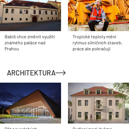
Babiš chce změnit využití
Tropické teploty mění
známého paláce nad
rytmus silničních staveb,
Prahou
práce ale pokračují
ARCHITEKTURA
Pět novodobých
Bydlení mezi dvěma