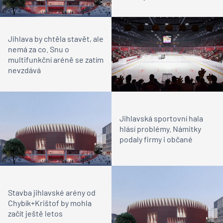
Jihlava by chtěla stavět, ale
nemá za co. Snu o
multifunkční aréně se zatím
nevzdává
Jihlavská sportovní hala
hlásí problémy. Námitky
podaly firmy i občané
Stavba jihlavské arény od
Chybík+Krištof by mohla
začít ještě letos