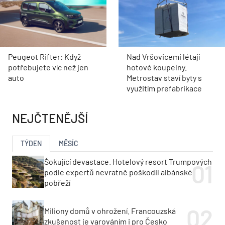
Peugeot Rifter: Když
Nad Vršovicemi létají
potřebujete víc než jen
hotové koupelny.
auto
Metrostav staví byty s
využitím prefabrikace
NEJČTENĚJŠÍ
TÝDEN
MĚSÍC
Šokující devastace. Hotelový resort Trumpových
podle expertů nevratně poškodil albánské
pobřeží
Miliony domů v ohrožení. Francouzská
zkušenost je varováním i pro Česko