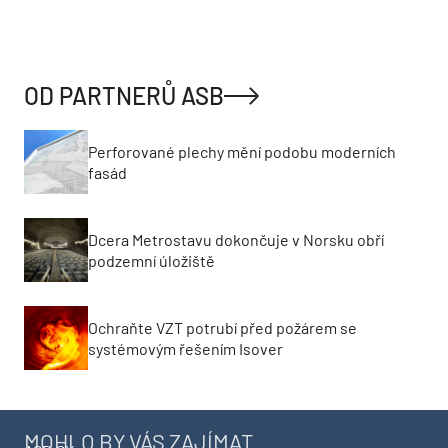
OD PARTNERŮ ASB
Perforované plechy mění podobu moderních
fasád
Dcera Metrostavu dokončuje v Norsku obří
podzemní úložiště
Ochraňte VZT potrubí před požárem se
systémovým řešením Isover
MOHLO BY VÁS ZAJÍMAT