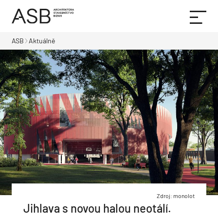
ASB
Aktuálně
Zdroj: monolot
Jihlava s novou halou neotálí.