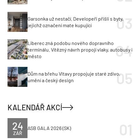
Garsonka už nestačí. Developeři přišli s byty,
jejichž označení mate kupující
Liberec zná podobu nového dopravního
terminálu. Vítězný návrh propojí vlaky, autobusy i
město
Dům na břehu Vltavy propojuje staré zdivo,
umění a český design
KALENDÁŘ AKCÍ
24
ASB GALA 2026 (SK)
ZÁŘ