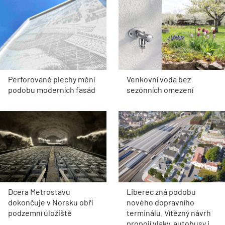
Perforované plechy mění
Venkovní voda bez
podobu moderních fasád
sezónních omezení
Dcera Metrostavu
Liberec zná podobu
dokončuje v Norsku obří
nového dopravního
podzemní úložiště
terminálu. Vítězný návrh
propojí vlaky, autobusy i