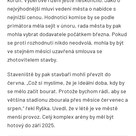
korun. Výběrové řízení ještě neskončilo. Jako o
nejvýhodnější mluví vedení města o nabídce s
nejnižší cenou. Hodnotící komise by se podle
primátora měla sejít v únoru, rada města by pak
mohla vybrat dodavatele počátkem března. Pokud
se proti rozhodnutí nikdo neodvolá, mohla by být
ve stejném měsíci uzavřená smlouva se
zhotovitelem stavby.
Staveniště by pak stavbaři mohli převzít do
června. „Což si myslíme, že je ideální doba, kdy by
se mělo začít bourat. Protože bychom rádi, aby se
většina stadionu zbourala přes měsíce červenec a
srpen,“ řekl Ryška. Uvedl, že v létě je ve městě
menší provoz. Celý komplex arény by měl být
hotový do září 2025.