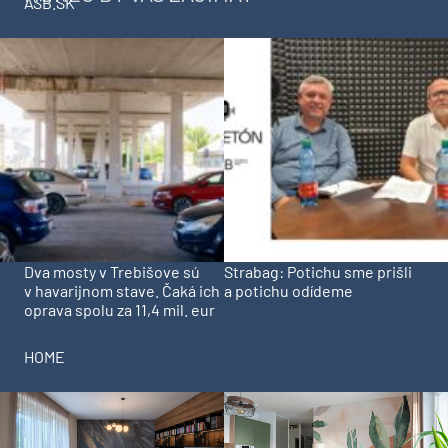
ASB.SK
Dva mosty v Trebišove sú
Strabag: Potichu sme prišli
v havarijnom stave. Čaká ich
a potichu odídeme
oprava spolu za 11,4 mil. eur
HOME