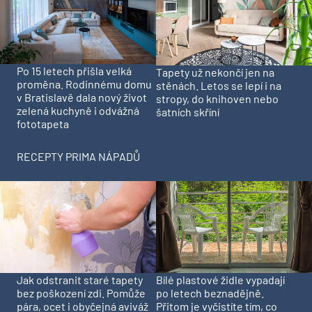
Po 15 letech přišla velká
Tapety už nekončí jen na
proměna. Rodinnému domu
stěnách. Letos se lepí i na
v Bratislavě dala nový život
stropy, do knihoven nebo
zelená kuchyně i odvážná
šatních skříní
fototapeta
RECEPTY PRIMA NÁPADŮ
Jak odstranit staré tapety
Bílé plastové židle vypadají
bez poškození zdi. Pomůže
po letech beznadějně.
pára, ocet i obyčejná aviváž
Přitom je vyčistíte tím, co