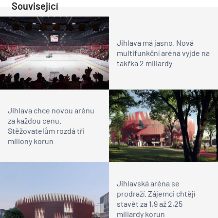
Související
Jihlava má jasno. Nová
multifunkční aréna vyjde na
takřka 2 miliardy
Jihlava chce novou arénu
za každou cenu.
Stěžovatelům rozdá tři
miliony korun
Jihlavská aréna se
prodraží. Zájemci chtějí
stavět za 1,9 až 2,25
miliardy korun