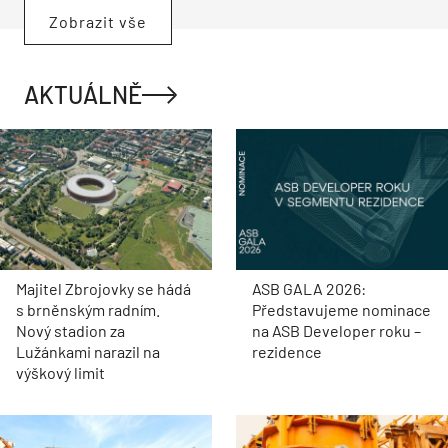
Zobrazit vše
AKTUÁLNĚ
Majitel Zbrojovky se hádá
ASB GALA 2026:
s brněnským radním.
Představujeme nominace
Nový stadion za
na ASB Developer roku –
Lužánkami narazil na
rezidence
výškový limit