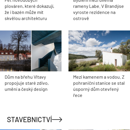
plováren, které dokazují,
rameny Labe. V Brandýse
že i bazén může mít
vyroste rezidence na
skvělou architekturu
ostrově
Dům na břehu Vltavy
Mezi kamenem a vodou. Z
propojuje staré zdivo,
pohraniční stanice se stal
umění a český design
úsporný dům otevřený
řece
STAVEBNICTVÍ