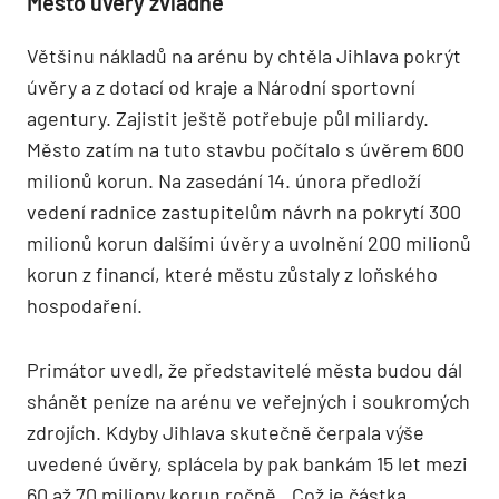
Město úvěry zvládne
Většinu nákladů na arénu by chtěla Jihlava pokrýt
úvěry a z dotací od kraje a Národní sportovní
agentury. Zajistit ještě potřebuje půl miliardy.
Město zatím na tuto stavbu počítalo s úvěrem 600
milionů korun. Na zasedání 14. února předloží
vedení radnice zastupitelům návrh na pokrytí 300
milionů korun dalšími úvěry a uvolnění 200 milionů
korun z financí, které městu zůstaly z loňského
hospodaření.
Primátor uvedl, že představitelé města budou dál
shánět peníze na arénu ve veřejných i soukromých
zdrojích. Kdyby Jihlava skutečně čerpala výše
uvedené úvěry, splácela by pak bankám 15 let mezi
60 až 70 miliony korun ročně. „Což je částka,