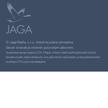
© Jaga Media, s.r.o. Všechna práva vyhrazena.
Obsah stránek je chráněn autorským zákonem.
Využíváme zpravodajství ČTK. Přepis, šíření či další zpřístupňování tohoto
obsahu či jeho části veřejnosti, a to jakýmkoliv způsobem, je bez předchozího
souhlasu ČTK výslovně zakázáno.