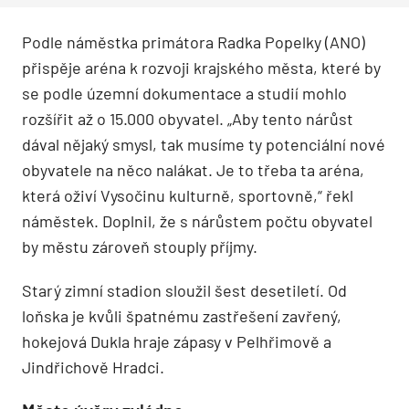
Podle náměstka primátora Radka Popelky (ANO)
přispěje aréna k rozvoji krajského města, které by
se podle územní dokumentace a studií mohlo
rozšířit až o 15.000 obyvatel. „Aby tento nárůst
dával nějaký smysl, tak musíme ty potenciální nové
obyvatele na něco nalákat. Je to třeba ta aréna,
která oživí Vysočinu kulturně, sportovně,“ řekl
náměstek. Doplnil, že s nárůstem počtu obyvatel
by městu zároveň stouply příjmy.
Starý zimní stadion sloužil šest desetiletí. Od
loňska je kvůli špatnému zastřešení zavřený,
hokejová Dukla hraje zápasy v Pelhřimově a
Jindřichově Hradci.