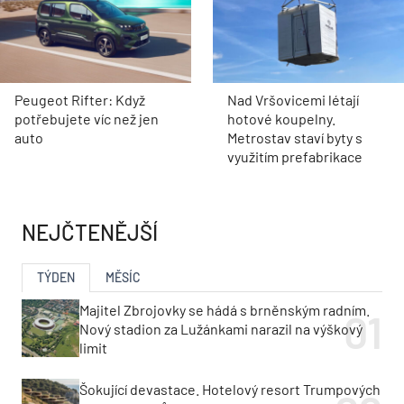
Peugeot Rifter: Když
Nad Vršovicemi létají
potřebujete víc než jen
hotové koupelny.
auto
Metrostav staví byty s
využitím prefabrikace
NEJČTENĚJŠÍ
TÝDEN
MĚSÍC
Majitel Zbrojovky se hádá s brněnským radním.
Nový stadion za Lužánkami narazil na výškový
limit
Šokující devastace. Hotelový resort Trumpových