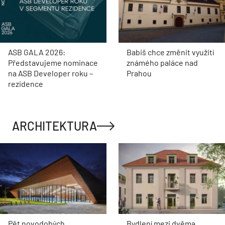
ASB GALA 2026:
Babiš chce změnit využití
Představujeme nominace
známého paláce nad
na ASB Developer roku –
Prahou
rezidence
ARCHITEKTURA
Pět novodobých
Bydlení mezi dvěma