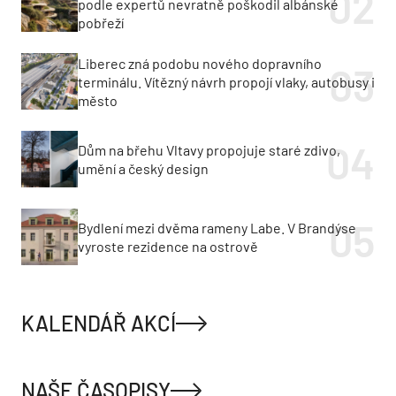
podle expertů nevratně poškodil albánské
pobřeží
Liberec zná podobu nového dopravního
terminálu. Vítězný návrh propojí vlaky, autobusy i
město
Dům na břehu Vltavy propojuje staré zdivo,
umění a český design
Bydlení mezi dvěma rameny Labe. V Brandýse
vyroste rezidence na ostrově
KALENDÁŘ AKCÍ
NAŠE ČASOPISY