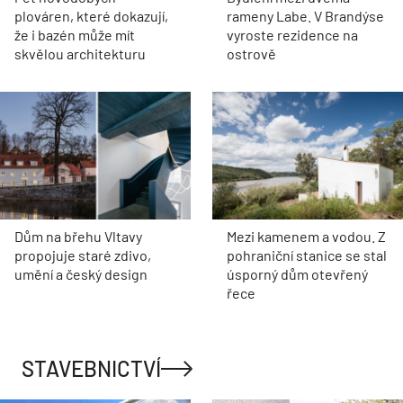
plováren, které dokazují,
rameny Labe. V Brandýse
že i bazén může mít
vyroste rezidence na
skvělou architekturu
ostrově
Dům na břehu Vltavy
Mezi kamenem a vodou. Z
propojuje staré zdivo,
pohraniční stanice se stal
umění a český design
úsporný dům otevřený
řece
STAVEBNICTVÍ