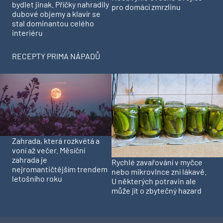
bydlet jinak. Příčky nahradily
pro domácí zmrzlinu
dubové objemy a klavír se
stal dominantou celého
interiéru
RECEPTY PRIMA NÁPADŮ
Zahrada, která rozkvétá a
voní až večer. Měsíční
zahrada je
Rychlé zavařování v myčce
nejromantičtějším trendem
nebo mikrovlnce zní lákavě.
letošního roku
U některých potravin ale
může jít o zbytečný hazard