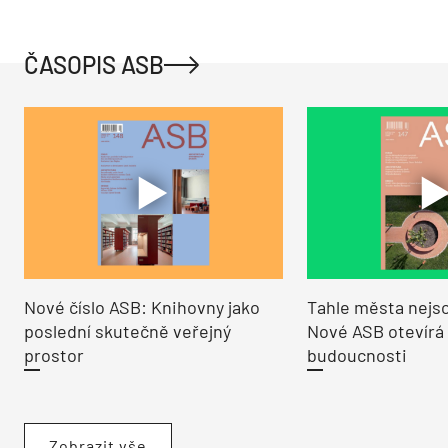
ČASOPIS ASB
Nové číslo ASB: Knihovny jako
Tahle města nejso
poslední skutečně veřejný
Nové ASB otevírá
prostor
budoucnosti
Zobrazit vše