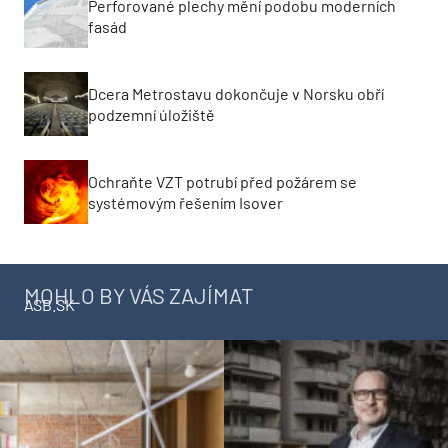
Perforované plechy mění podobu moderních
fasád
Dcera Metrostavu dokončuje v Norsku obří
podzemní úložiště
Ochraňte VZT potrubí před požárem se
systémovým řešením Isover
MOHLO BY VÁS ZAJÍMAT
ASB.SK