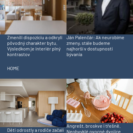
Zmenili dispozíciu a odkryli
Ján Palenčár: Ak neurobíme
pôvodný charakter bytu.
zmeny, stále budeme
Výsledkom je interiér plný
najhorší v dostupnosti
kontrastov
bývania
HOME
Angrešt, broskve i třešně.
Děti odrostly a rodiče začali
Neobvyklé ovocné dvojice