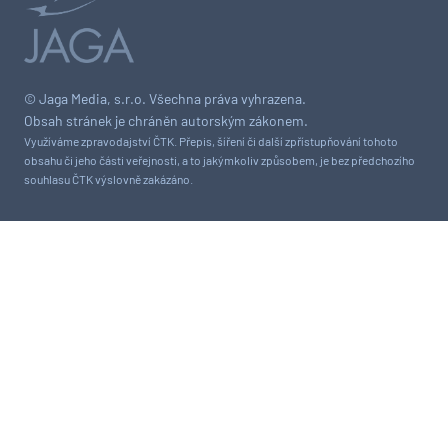
© Jaga Media, s.r.o. Všechna práva vyhrazena.
Obsah stránek je chráněn autorským zákonem.
Využíváme zpravodajství ČTK. Přepis, šíření či další zpřístupňování tohoto
obsahu či jeho části veřejnosti, a to jakýmkoliv způsobem, je bez předchozího
souhlasu ČTK výslovně zakázáno.