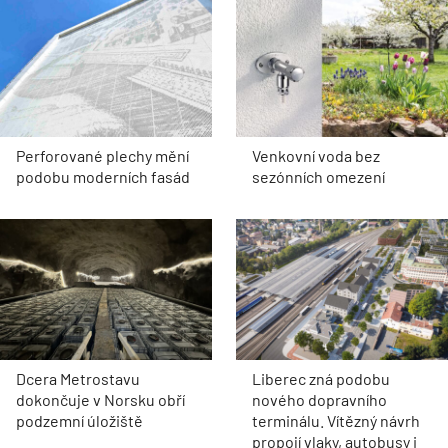
Perforované plechy mění
Venkovní voda bez
podobu moderních fasád
sezónních omezení
Dcera Metrostavu
Liberec zná podobu
dokončuje v Norsku obří
nového dopravního
podzemní úložiště
terminálu. Vítězný návrh
propojí vlaky, autobusy i