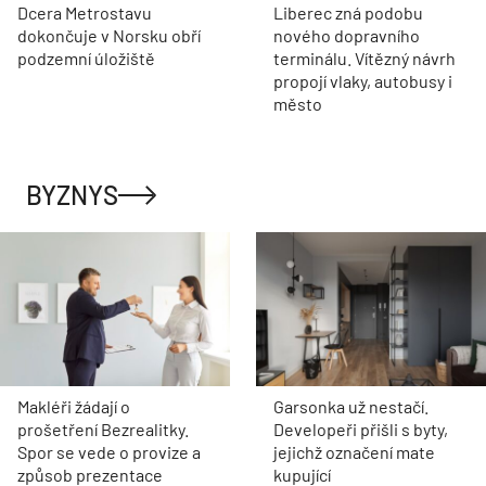
Dcera Metrostavu
Liberec zná podobu
dokončuje v Norsku obří
nového dopravního
podzemní úložiště
terminálu. Vítězný návrh
propojí vlaky, autobusy i
město
BYZNYS
Makléři žádají o
Garsonka už nestačí.
prošetření Bezrealitky.
Developeři přišli s byty,
Spor se vede o provize a
jejichž označení mate
způsob prezentace
kupující