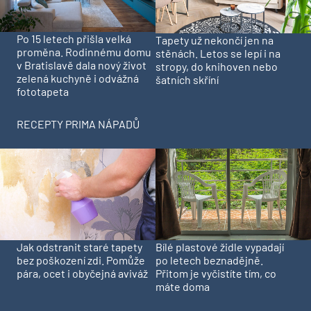
Po 15 letech přišla velká
Tapety už nekončí jen na
proměna. Rodinnému domu
stěnách. Letos se lepí i na
v Bratislavě dala nový život
stropy, do knihoven nebo
zelená kuchyně i odvážná
šatních skříní
fototapeta
RECEPTY PRIMA NÁPADŮ
Jak odstranit staré tapety
Bílé plastové židle vypadají
bez poškození zdi. Pomůže
po letech beznadějně.
pára, ocet i obyčejná aviváž
Přitom je vyčistíte tím, co
máte doma