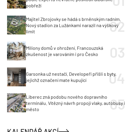
pobřeží
Majitel Zbrojovky se hádá s brněnským radním.
Nový stadion za Lužánkami narazil na výškový
limit
Miliony domů v ohrožení. Francouzská
zkušenost je varováním i pro Česko
Garsonka už nestačí. Developeři přišli s byty,
jejichž označení mate kupující
Liberec zná podobu nového dopravního
terminálu. Vítězný návrh propojí vlaky, autobusy i
město
KALENDÁŘ AKCÍ