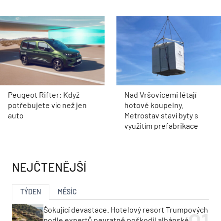
Peugeot Rifter: Když
Nad Vršovicemi létají
potřebujete víc než jen
hotové koupelny.
auto
Metrostav staví byty s
využitím prefabrikace
NEJČTENĚJŠÍ
TÝDEN
MĚSÍC
Šokující devastace. Hotelový resort Trumpových
podle expertů nevratně poškodil albánské