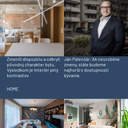
Zmenili dispozíciu a odkryli
Ján Palenčár: Ak neurobíme
pôvodný charakter bytu.
zmeny, stále budeme
Výsledkom je interiér plný
najhorší v dostupnosti
kontrastov
bývania
HOME