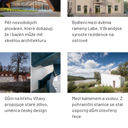
Pět novodobých
Bydlení mezi dvěma
plováren, které dokazují,
rameny Labe. V Brandýse
že i bazén může mít
vyroste rezidence na
skvělou architekturu
ostrově
Dům na břehu Vltavy
Mezi kamenem a vodou. Z
propojuje staré zdivo,
pohraniční stanice se stal
umění a český design
úsporný dům otevřený
řece