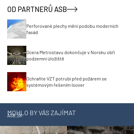
OD PARTNERŮ ASB
Perforované plechy mění podobu moderních
fasád
Dcera Metrostavu dokončuje v Norsku obří
podzemní úložiště
Ochraňte VZT potrubí před požárem se
systémovým řešením Isover
MOHLO BY VÁS ZAJÍMAT
ASB.SK