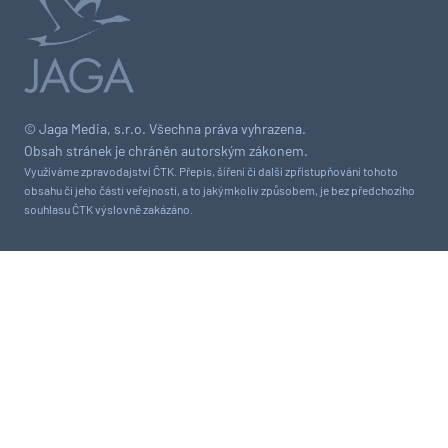
© Jaga Media, s.r.o. Všechna práva vyhrazena.
Obsah stránek je chráněn autorským zákonem.
Využíváme zpravodajství ČTK. Přepis, šíření či další zpřístupňování tohoto
obsahu či jeho části veřejnosti, a to jakýmkoliv způsobem, je bez předchozího
souhlasu ČTK výslovně zakázáno.