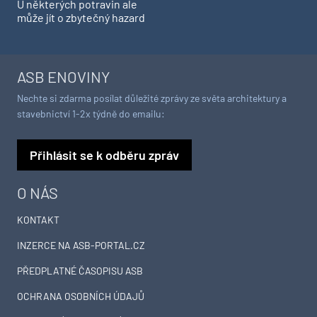
U některých potravin ale
může jít o zbytečný hazard
ASB ENOVINY
Nechte si zdarma posílat důležité zprávy ze světa architektury a
stavebnictví 1-2x týdně do emailu:
Přihlásit se k odběru zpráv
O NÁS
KONTAKT
INZERCE NA ASB-PORTAL.CZ
PŘEDPLATNÉ ČASOPISU ASB
OCHRANA OSOBNÍCH ÚDAJŮ