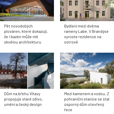
Pět novodobých
Bydlení mezi dvěma
plováren, které dokazují,
rameny Labe. V Brandýse
že i bazén může mít
vyroste rezidence na
skvělou architekturu
ostrově
Dům na břehu Vltavy
Mezi kamenem a vodou. Z
propojuje staré zdivo,
pohraniční stanice se stal
umění a český design
úsporný dům otevřený
řece