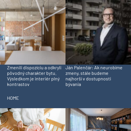
Zmenili dispozíciu a odkryli
Ján Palenčár: Ak neurobíme
pôvodný charakter bytu.
zmeny, stále budeme
Výsledkom je interiér plný
najhorší v dostupnosti
kontrastov
bývania
HOME