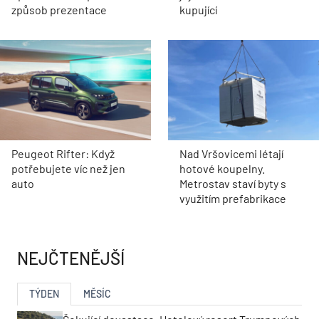
způsob prezentace
kupující
Peugeot Rifter: Když
Nad Vršovicemi létají
potřebujete víc než jen
hotové koupelny.
auto
Metrostav staví byty s
využitím prefabrikace
NEJČTENĚJŠÍ
TÝDEN
MĚSÍC