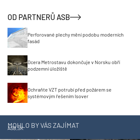
OD PARTNERŮ ASB
Perforované plechy mění podobu moderních
fasád
Dcera Metrostavu dokončuje v Norsku obří
podzemní úložiště
Ochraňte VZT potrubí před požárem se
systémovým řešením Isover
MOHLO BY VÁS ZAJÍMAT
ASB.SK