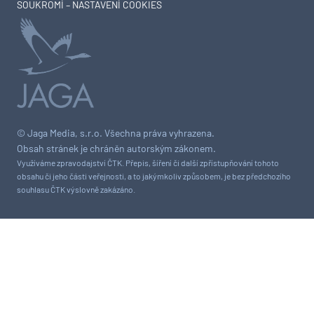
SOUKROMÍ – NASTAVENÍ COOKIES
© Jaga Media, s.r.o. Všechna práva vyhrazena.
Obsah stránek je chráněn autorským zákonem.
Využíváme zpravodajství ČTK. Přepis, šíření či další zpřístupňování tohoto
obsahu či jeho části veřejnosti, a to jakýmkoliv způsobem, je bez předchozího
souhlasu ČTK výslovně zakázáno.