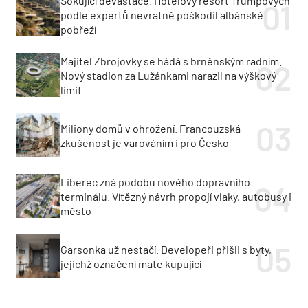
Šokující devastace. Hotelový resort Trumpových
podle expertů nevratně poškodil albánské
pobřeží
Majitel Zbrojovky se hádá s brněnským radním.
Nový stadion za Lužánkami narazil na výškový
limit
Miliony domů v ohrožení. Francouzská
zkušenost je varováním i pro Česko
Liberec zná podobu nového dopravního
terminálu. Vítězný návrh propojí vlaky, autobusy i
město
Garsonka už nestačí. Developeři přišli s byty,
jejichž označení mate kupující