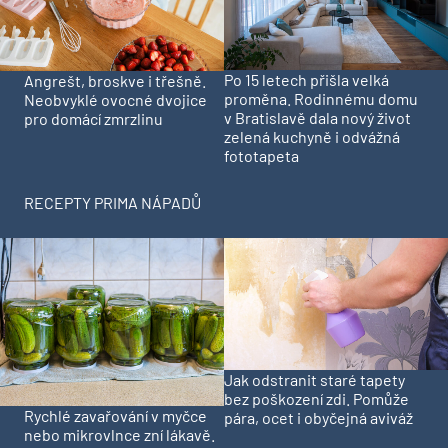
Po 15 letech přišla velká
Angrešt, broskve i třešně.
proměna. Rodinnému domu
Neobvyklé ovocné dvojice
v Bratislavě dala nový život
pro domácí zmrzlinu
zelená kuchyně i odvážná
fototapeta
RECEPTY PRIMA NÁPADŮ
Jak odstranit staré tapety
bez poškození zdi. Pomůže
Rychlé zavařování v myčce
pára, ocet i obyčejná aviváž
nebo mikrovlnce zní lákavě.