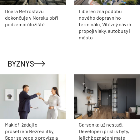
Dcera Metrostavu
Liberec zná podobu
dokončuje v Norsku obří
nového dopravního
podzemní úložiště
terminálu. Vítězný návrh
propojí vlaky, autobusy i
město
BYZNYS
Makléři žádají o
Garsonka už nestačí.
prošetření Bezrealitky.
Developeři přišli s byty,
Spor se vede o provize a
jejichž označení mate