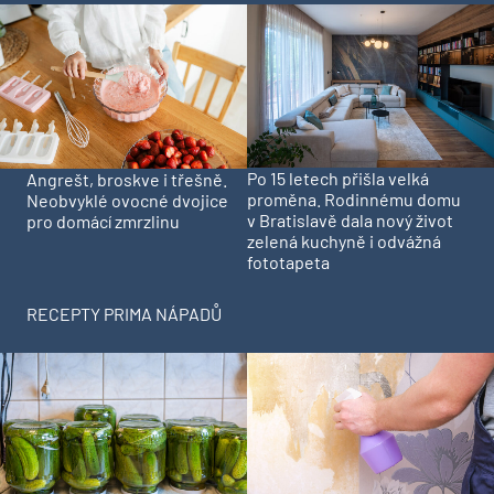
Po 15 letech přišla velká
Angrešt, broskve i třešně.
proměna. Rodinnému domu
Neobvyklé ovocné dvojice
v Bratislavě dala nový život
pro domácí zmrzlinu
zelená kuchyně i odvážná
fototapeta
RECEPTY PRIMA NÁPADŮ