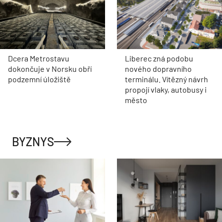
Dcera Metrostavu
Liberec zná podobu
dokončuje v Norsku obří
nového dopravního
podzemní úložiště
terminálu. Vítězný návrh
propojí vlaky, autobusy i
město
BYZNYS