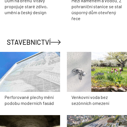
Dům na břehu Vltavy
Mezi kamenem a vodou. Z
propojuje staré zdivo,
pohraniční stanice se stal
umění a český design
úsporný dům otevřený
řece
STAVEBNICTVÍ
Perforované plechy mění
Venkovní voda bez
podobu moderních fasád
sezónních omezení