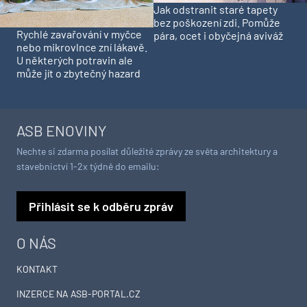
Jak odstranit staré tapety
bez poškození zdi. Pomůže
Rychlé zavařování v myčce
pára, ocet i obyčejná aviváž
nebo mikrovlnce zní lákavě.
U některých potravin ale
může jít o zbytečný hazard
ASB ENOVINY
Nechte si zdarma posílat důležité zprávy ze světa architektury a
stavebnictví 1-2x týdně do emailu:
Přihlásit se k odběru zpráv
O NÁS
KONTAKT
INZERCE NA ASB-PORTAL.CZ