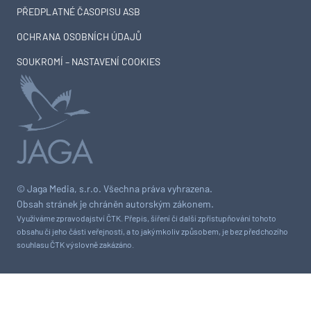
PŘEDPLATNÉ ČASOPISU ASB
OCHRANA OSOBNÍCH ÚDAJŮ
SOUKROMÍ – NASTAVENÍ COOKIES
© Jaga Media, s.r.o. Všechna práva vyhrazena.
Obsah stránek je chráněn autorským zákonem.
Využíváme zpravodajství ČTK. Přepis, šíření či další zpřístupňování tohoto
obsahu či jeho části veřejnosti, a to jakýmkoliv způsobem, je bez předchozího
souhlasu ČTK výslovně zakázáno.