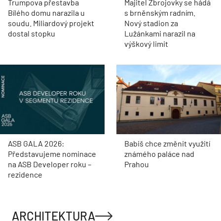
Trumpova přestavba
Majitel Zbrojovky se hádá
Bílého domu narazila u
s brněnským radním.
soudu. Miliardový projekt
Nový stadion za
dostal stopku
Lužánkami narazil na
výškový limit
ASB GALA 2026:
Babiš chce změnit využití
Představujeme nominace
známého paláce nad
na ASB Developer roku –
Prahou
rezidence
ARCHITEKTURA