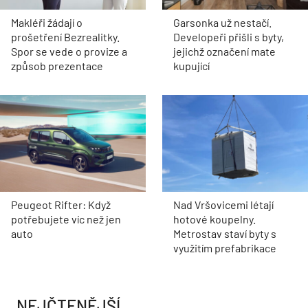
Makléři žádají o
Garsonka už nestačí.
prošetření Bezrealitky.
Developeři přišli s byty,
Spor se vede o provize a
jejichž označení mate
způsob prezentace
kupující
Peugeot Rifter: Když
Nad Vršovicemi létají
potřebujete víc než jen
hotové koupelny.
auto
Metrostav staví byty s
využitím prefabrikace
NEJČTENĚJŠÍ