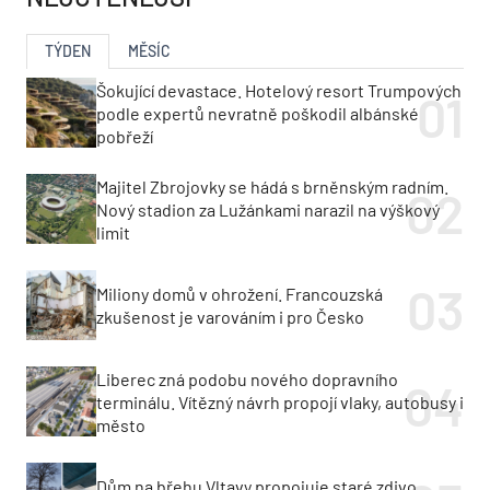
TÝDEN
MĚSÍC
Šokující devastace. Hotelový resort Trumpových
podle expertů nevratně poškodil albánské
pobřeží
Majitel Zbrojovky se hádá s brněnským radním.
Nový stadion za Lužánkami narazil na výškový
limit
Miliony domů v ohrožení. Francouzská
zkušenost je varováním i pro Česko
Liberec zná podobu nového dopravního
terminálu. Vítězný návrh propojí vlaky, autobusy i
město
Dům na břehu Vltavy propojuje staré zdivo,