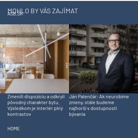
MOHLO BY VÁS ZAJÍMAT
ASB.SK
Zmenili dispozíciu a odkryli
Ján Palenčár: Ak neurobíme
pôvodný charakter bytu.
zmeny, stále budeme
Výsledkom je interiér plný
najhorší v dostupnosti
kontrastov
bývania
HOME