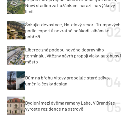
Nový stadion za Lužánkami narazil na výškový
limit
Šokující devastace. Hotelový resort Trumpových
podle expertů nevratně poškodil albánské
pobřeží
Liberec zná podobu nového dopravního
terminálu. Vítězný návrh propojí vlaky, autobusy i
město
Dům na břehu Vltavy propojuje staré zdivo,
umění a český design
Bydlení mezi dvěma rameny Labe. V Brandýse
vyroste rezidence na ostrově