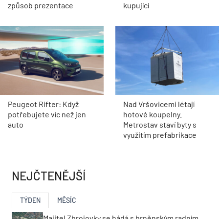
způsob prezentace
kupující
Peugeot Rifter: Když
Nad Vršovicemi létají
potřebujete víc než jen
hotové koupelny.
auto
Metrostav staví byty s
využitím prefabrikace
NEJČTENĚJŠÍ
TÝDEN
MĚSÍC
Majitel Zbrojovky se hádá s brněnským radním.