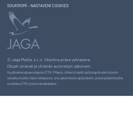
SOUKROMÍ – NASTAVENÍ COOKIES
© Jaga Media, s.r.o. Všechna práva vyhrazena.
Obsah stránek je chráněn autorským zákonem.
Využíváme zpravodajství ČTK. Přepis, šíření či další zpřístupňování tohoto
obsahu či jeho části veřejnosti, a to jakýmkoliv způsobem, je bez předchozího
souhlasu ČTK výslovně zakázáno.