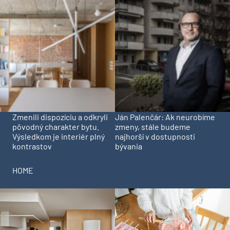
Zmenili dispozíciu a odkryli
Ján Palenčár: Ak neurobíme
pôvodný charakter bytu.
zmeny, stále budeme
Výsledkom je interiér plný
najhorší v dostupnosti
kontrastov
bývania
HOME