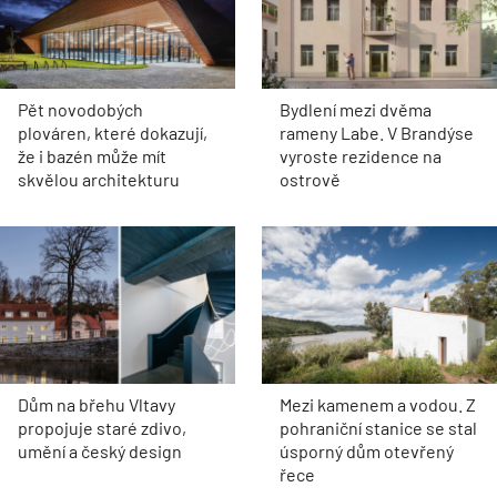
Pět novodobých
Bydlení mezi dvěma
plováren, které dokazují,
rameny Labe. V Brandýse
že i bazén může mít
vyroste rezidence na
skvělou architekturu
ostrově
Dům na břehu Vltavy
Mezi kamenem a vodou. Z
propojuje staré zdivo,
pohraniční stanice se stal
umění a český design
úsporný dům otevřený
řece