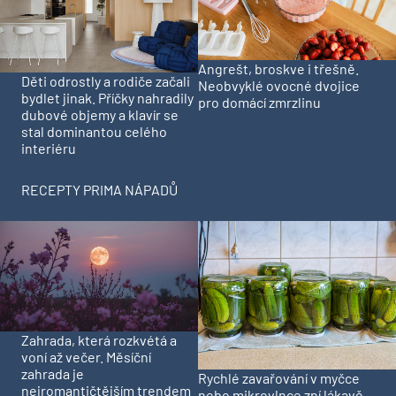
Angrešt, broskve i třešně.
Děti odrostly a rodiče začali
Neobvyklé ovocné dvojice
bydlet jinak. Příčky nahradily
pro domácí zmrzlinu
dubové objemy a klavír se
stal dominantou celého
interiéru
RECEPTY PRIMA NÁPADŮ
Zahrada, která rozkvétá a
voní až večer. Měsíční
zahrada je
Rychlé zavařování v myčce
nejromantičtějším trendem
nebo mikrovlnce zní lákavě.