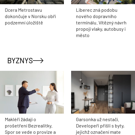
Dcera Metrostavu
Liberec zná podobu
dokončuje v Norsku obří
nového dopravního
podzemní úložiště
terminálu. Vítězný návrh
propojí vlaky, autobusy i
město
BYZNYS
Makléři žádají o
Garsonka už nestačí.
prošetření Bezrealitky.
Developeři přišli s byty,
Spor se vede o provize a
jejichž označení mate