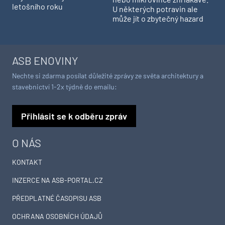
letošního roku
U některých potravin ale
může jít o zbytečný hazard
ASB ENOVINY
Nechte si zdarma posílat důležité zprávy ze světa architektury a
stavebnictví 1-2x týdně do emailu:
Přihlásit se k odběru zpráv
O NÁS
KONTAKT
INZERCE NA ASB-PORTAL.CZ
PŘEDPLATNÉ ČASOPISU ASB
OCHRANA OSOBNÍCH ÚDAJŮ