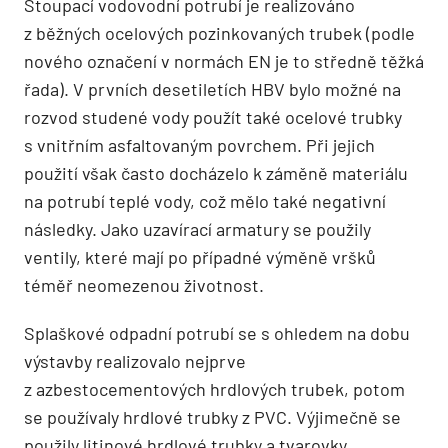
Stoupací vodovodní potrubí je realizováno
z běžných ocelových pozinkovaných trubek (podle
nového označení v normách EN je to středně těžká
řada). V prvních desetiletích HBV bylo možné na
rozvod studené vody použít také ocelové trubky
s vnitřním asfaltovaným povrchem. Při jejich
použití však často docházelo k záměně materiálu
na potrubí teplé vody, což mělo také negativní
následky. Jako uzavírací armatury se použily
ventily, které mají po případné výměně vršků
téměř neomezenou životnost.
Splaškové odpadní potrubí se s ohledem na dobu
výstavby realizovalo nejprve
z azbestocementových hrdlových trubek, potom
se používaly hrdlové trubky z PVC. Výjimečně se
použily litinové hrdlové trubky a tvarovky.