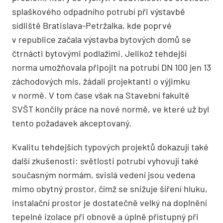
splaškového odpadního potrubí při výstavbě
sídliště Bratislava-Petržalka, kde poprvé
v republice začala výstavba bytových domů se
čtrnácti bytovými podlažími. Jelikož tehdejší
norma umožňovala připojit na potrubí DN 100 jen 13
záchodových mís, žádali projektanti o výjimku
v normě. V tom čase však na Stavební fakultě
SVŠT končily práce na nové normě, ve které už byl
tento požadavek akceptovaný.
Kvalitu tehdejších typových projektů dokazují také
další zkušenosti: světlosti potrubí vyhovují také
současným normám, svislá vedení jsou vedena
mimo obytný prostor, čímž se snižuje šíření hluku,
instalační prostor je dostatečně velký na doplnění
tepelné izolace při obnově a úplně přístupný při