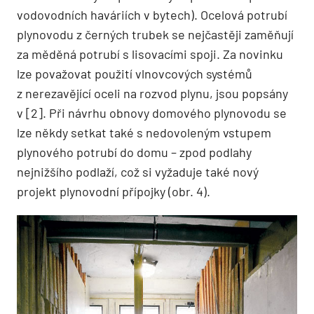
vodovodních haváriích v bytech). Ocelová potrubí
plynovodu z černých trubek se nejčastěji zaměňují
za měděná potrubí s lisovacími spoji. Za novinku
lze považovat použití vlnovcových systémů
z nerezavějící oceli na rozvod plynu, jsou popsány
v [2]. Při návrhu obnovy domového plynovodu se
lze někdy setkat také s nedovoleným vstupem
plynového potrubí do domu – zpod podlahy
nejnižšího podlaží, což si vyžaduje také nový
projekt plynovodní přípojky (obr. 4).