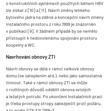
o konstrukčních systémech použitých během HBV
lze získat z [10] a [11]. Návrh změny lehkého
bytového jádra na zděné a koncepční návrh změny
instalačního prostoru z roku 1999 je znázorněn
v publikaci [9]. V žádném případě by se nemělo
přistoupit k nedovolenému spojování prostoru
koupelny a WC.
Navrhování obnovy ZTI
Návrh obnovy se dělá v rámci celkové obnovy
domu (se zateplením atd.), nebo jako samostatná
činnost. Také v rámci obnovy ZTI se může
z rozličných důvodů oddělit obnova svislých
a ležatých potrubí. Po ukončení instalačních prací
je třeba prostupy stropy zabezpečit proti požáru,
a to podle STN EN 1366-3.