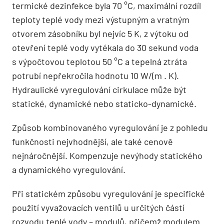
termické dezinfekce byla 70 °C, maximální rozdíl
teploty teplé vody mezi výstupným a vratným
otvorem zásobníku byl nejvíc 5 K, z výtoku od
otevření teplé vody vytékala do 30 sekund voda
s výpočtovou teplotou 50 °C a tepelná ztráta
potrubí nepřekročila hodnotu 10 W/(m . K).
Hydraulické vyregulování cirkulace může být
statické, dynamické nebo staticko-dynamické.
Způsob kombinovaného vyregulování je z pohledu
funkčnosti nejvhodnější, ale také cenově
nejnáročnější. Kompenzuje nevýhody statického
a dynamického vyregulování.
Při statickém způsobu vyregulování je specifické
použití vyvažovacích ventilů u určitých částí
rozvodu teplé vody – modulů, přičemž modulem