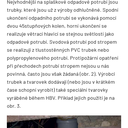
Nejvhodnější na splaškové odpadové potrubí jsou
trubky, které jsou už z výroby odhlučněné. Spodní
ukončení odpadního potrubí se vykonává pomocí
dvou 45stupňových kolen, horní ukončení se
realizuje větrací hlavicí se stejnou světlostí jako
odpadové potrubí. Svodová potrubí pod stropem
se realizují z tlustostěnných PVC trubek nebo
polypropylenového potrubí. Protipožární opatření
při přechodech potrubí stropem nejsou u nás
povinná, často jsou však žádaná (obr. 2). Výrobci
trubek a tvarovek dodávají (nebo jsou v krátkém
čase schopní vyrobit) také speciální tvarovky
vyráběné během HBV. Příklad jejich použití je na
obr. 3.