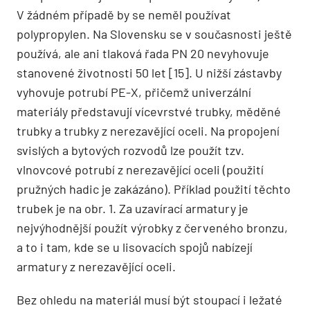
V žádném případě by se neměl používat
polypropylen. Na Slovensku se v současnosti ještě
používá, ale ani tlaková řada PN 20 nevyhovuje
stanovené životnosti 50 let [15]. U nižší zástavby
vyhovuje potrubí PE-X, přičemž univerzální
materiály představují vícevrstvé trubky, měděné
trubky a trubky z nerezavějící oceli. Na propojení
svislých a bytových rozvodů lze použít tzv.
vlnovcové potrubí z nerezavějící oceli (použití
pružných hadic je zakázáno). Příklad použití těchto
trubek je na obr. 1. Za uzavírací armatury je
nejvýhodnější použít výrobky z červeného bronzu,
a to i tam, kde se u lisovacích spojů nabízejí
armatury z nerezavějící oceli.
Bez ohledu na materiál musí být stoupací i ležaté