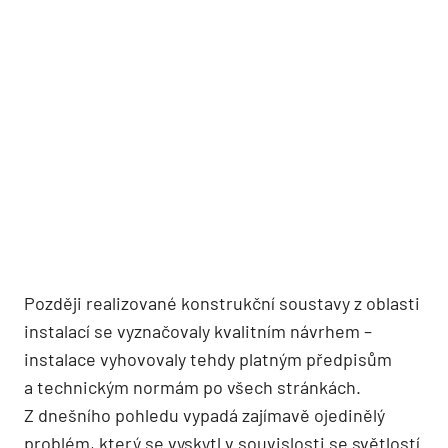
Později realizované konstrukční soustavy z oblasti
instalací se vyznačovaly kvalitním návrhem –
instalace vyhovovaly tehdy platným předpisům
a technickým normám po všech stránkách.
Z dnešního pohledu vypadá zajímavě ojedinělý
problém, který se vyskytl v souvislosti se světlostí