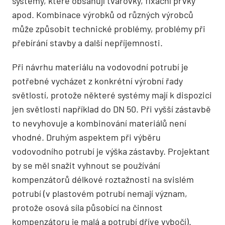
systémy, které obsahují tvarovky, fixační prvky
apod. Kombinace výrobků od různých výrobců
může způsobit technické problémy, problémy při
přebírání stavby a další nepříjemnosti.
Při návrhu materiálu na vodovodní potrubí je
potřebné vycházet z konkrétní výrobní řady
světlostí, protože některé systémy mají k dispozici
jen světlosti například do DN 50. Při vyšší zástavbě
to nevyhovuje a kombinování materiálů není
vhodné. Druhým aspektem při výběru
vodovodního potrubí je výška zástavby. Projektant
by se měl snažit vyhnout se používání
kompenzátorů délkové roztažnosti na svislém
potrubí (v plastovém potrubí nemají význam,
protože osová síla působící na činnost
kompenzátoru je malá a potrubí dříve vybočí).