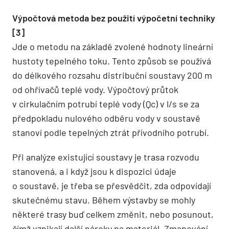
Výpočtová metoda bez použití výpočetní techniky
[3]
Jde o metodu na základě zvolené hodnoty lineární
hustoty tepelného toku. Tento způsob se používá
do délkového rozsahu distribuční soustavy 200 m
od ohřívačů teplé vody. Výpočtový průtok
v cirkulačním potrubí teplé vody (Qc) v l/s se za
předpokladu nulového odběru vody v soustavě
stanoví podle tepelných ztrát přívodního potrubí.
Při analýze existující soustavy je trasa rozvodu
stanovená, a i když jsou k dispozici údaje
o soustavě, je třeba se přesvědčit, zda odpovídají
skutečnému stavu. Během výstavby se mohly
některé trasy buď celkem změnit, nebo posunout,
čímž vznikají další nároky na materiál. Zmapování