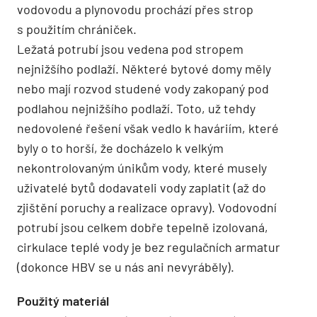
vodovodu a plynovodu prochází přes strop
s použitím chrániček.
Ležatá potrubí jsou vedena pod stropem
nejnižšího podlaží. Některé bytové domy měly
nebo mají rozvod studené vody zakopaný pod
podlahou nejnižšího podlaží. Toto, už tehdy
nedovolené řešení však vedlo k haváriím, které
byly o to horší, že docházelo k velkým
nekontrolovaným únikům vody, které musely
uživatelé bytů dodavateli vody zaplatit (až do
zjištění poruchy a realizace opravy). Vodovodní
potrubí jsou celkem dobře tepelně izolovaná,
cirkulace teplé vody je bez regulačních armatur
(dokonce HBV se u nás ani nevyráběly).
Použitý materiál