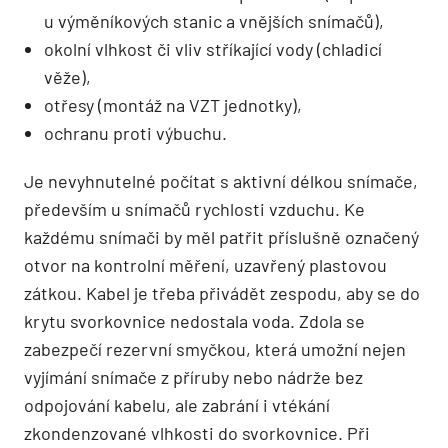
u výměníkových stanic a vnějších snímačů),
okolní vlhkost či vliv stříkající vody (chladicí
věže),
otřesy (montáž na VZT jednotky),
ochranu proti výbuchu.
Je nevyhnutelné počítat s aktivní délkou snímače,
především u snímačů rychlosti vzduchu. Ke
každému snímači by měl patřit příslušně označený
otvor na kontrolní měření, uzavřený plastovou
zátkou. Kabel je třeba přivádět zespodu, aby se do
krytu svorkovnice nedostala voda. Zdola se
zabezpečí rezervní smyčkou, která umožní nejen
vyjímání snímače z příruby nebo nádrže bez
odpojování kabelu, ale zabrání i vtékání
zkondenzované vlhkosti do svorkovnice. Při