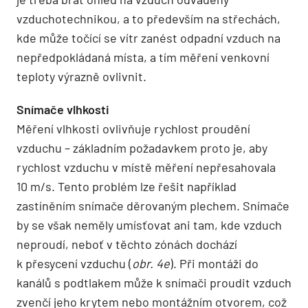
vzduchotechnikou, a to především na střechách,
kde může točící se vítr zanést odpadní vzduch na
nepředpokládaná místa, a tím měření venkovní
teploty výrazně ovlivnit.
Snímače vlhkosti
Měření vlhkosti ovlivňuje rychlost proudění
vzduchu – základním požadavkem proto je, aby
rychlost vzduchu v místě měření nepřesahovala
10 m/s. Tento problém lze řešit například
zastíněním snímače děrovaným plechem. Snímače
by se však neměly umísťovat ani tam, kde vzduch
neproudí, neboť v těchto zónách dochází
k přesycení vzduchu (
obr. 4e
). Při montáži do
kanálů s podtlakem může k snímači proudit vzduch
zvenčí jeho krytem nebo montážním otvorem, což