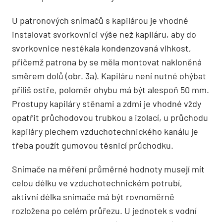
U patronových snímačů s kapilárou je vhodné
instalovat svorkovnici výše než kapiláru, aby do
svorkovnice nestékala kondenzovaná vlhkost,
přičemž patrona by se měla montovat nakloněná
směrem dolů (obr. 3a). Kapiláru není nutné ohýbat
příliš ostře, poloměr ohybu má být alespoň 50 mm.
Prostupy kapiláry stěnami a zdmi je vhodné vždy
opatřit průchodovou trubkou a izolací, u průchodu
kapiláry plechem vzduchotechnického kanálu je
třeba použít gumovou těsnicí průchodku.
Snímače na měření průměrné hodnoty musejí mít
celou délku ve vzduchotechnickém potrubí,
aktivní délka snímače má být rovnoměrně
rozložena po celém průřezu. U jednotek s vodní