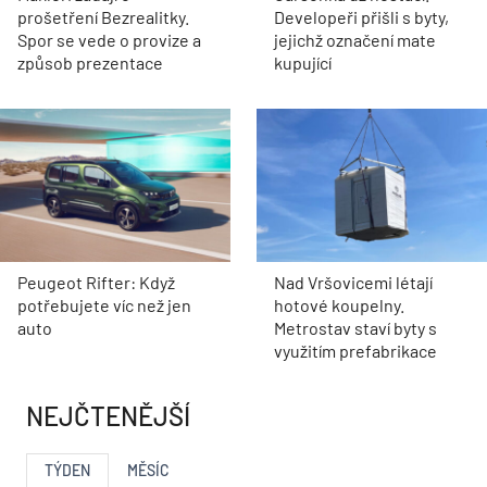
prošetření Bezrealitky.
Developeři přišli s byty,
Spor se vede o provize a
jejichž označení mate
způsob prezentace
kupující
Peugeot Rifter: Když
Nad Vršovicemi létají
potřebujete víc než jen
hotové koupelny.
auto
Metrostav staví byty s
využitím prefabrikace
NEJČTENĚJŠÍ
TÝDEN
MĚSÍC