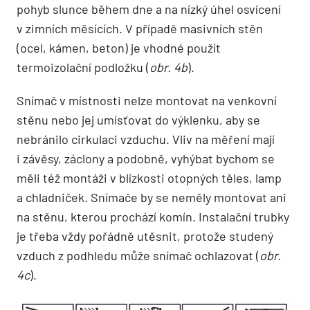
pohyb slunce během dne a na nízký úhel osvícení
v zimních měsících. V případě masivních stěn
(ocel, kámen, beton) je vhodné použít
termoizolační podložku (
obr. 4b
).
Snímač v místnosti nelze montovat na venkovní
stěnu nebo jej umísťovat do výklenku, aby se
nebránilo cirkulaci vzduchu. Vliv na měření mají
i závěsy, záclony a podobně, vyhýbat bychom se
měli též montáži v blízkosti otopných těles, lamp
a chladniček. Snímače by se neměly montovat ani
na stěnu, kterou prochází komín. Instalační trubky
je třeba vždy pořádně utěsnit, protože studený
vzduch z podhledu může snímač ochlazovat (
obr.
4c
).