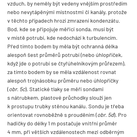
vzduch, by neměly být vedeny vnějším prostředím
nebo nevytápěnými místnostmi či kanály, protože
v těchto případech hrozí zmrazení kondenzátu.
Bod, kde se připojuje měřicí sonda, musí být
v místě potrubí, kde nedochází k turbulencím.
Před tímto bodem by měla být ochranná délka
alespoň šest průměrů potrubí (nebo úhlopříček,
když jde o potrubí se čtyřúhelníkovým průřezem),
za tímto bodem by se měla vzdálenost rovnat
alespoň trojnásobku průměru nebo úhlopříčky
(
obr. 5c
). Statické tlaky se měří sondami
s nátrubkem, plastové průchodky slouží jen
k prostupu trubky stěnou kanálu. Sondu je třeba
orientovat rovnoběžně s prouděním (
obr. 5d
). Pro
hadičky do délky 1 m postačuje vnitřní průměr
4 mm, při větších vzdálenostech mezi odběrným