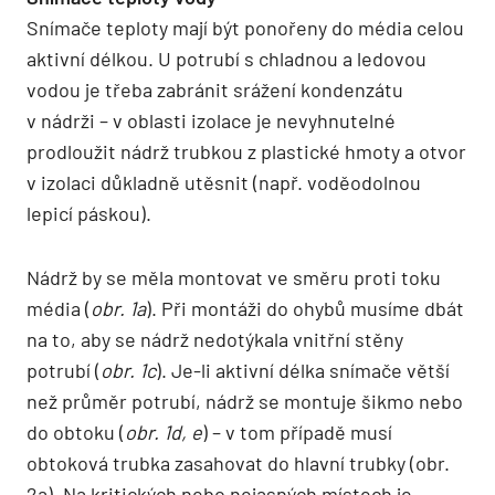
Snímače teploty mají být ponořeny do média celou
aktivní délkou. U potrubí s chladnou a ledovou
vodou je třeba zabránit srážení kondenzátu
v nádrži – v oblasti izolace je nevyhnutelné
prodloužit nádrž trubkou z plastické hmoty a otvor
v izolaci důkladně utěsnit (např. voděodolnou
lepicí páskou).
Nádrž by se měla montovat ve směru proti toku
média (
obr. 1a
). Při montáži do ohybů musíme dbát
na to, aby se nádrž nedotýkala vnitřní stěny
potrubí (
obr. 1c
). Je-li aktivní délka snímače větší
než průměr potrubí, nádrž se montuje šikmo nebo
do obtoku (
obr. 1d, e
) – v tom případě musí
obtoková trubka zasahovat do hlavní trubky (obr.
2a). Na kritických nebo nejasných místech je