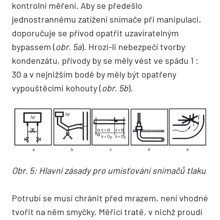
kontrolní měření. Aby se předešlo
jednostrannému zatížení snímače při manipulaci,
doporučuje se přívod opatřit uzavíratelným
bypassem (
obr. 5a
). Hrozí-li nebezpečí tvorby
kondenzátu, přívody by se měly vést ve spádu 1 :
30 a v nejnižším bodě by měly být opatřeny
vypouštěcími kohouty (
obr. 5b
).
Obr. 5: Hlavní zásady pro umísťování snímačů tlaku
Potrubí se musí chránit před mrazem, není vhodné
tvořit na něm smyčky. Měřicí tratě, v nichž proudí