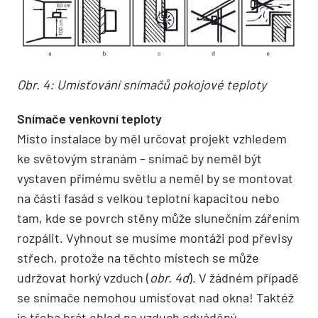
Obr. 4: Umísťování snímačů pokojové teploty
Snímače venkovní teploty
Místo instalace by měl určovat projekt vzhledem
ke světovým stranám – snímač by neměl být
vystaven přímému světlu a neměl by se montovat
na části fasád s velkou teplotní kapacitou nebo
tam, kde se povrch stěny může slunečním zářením
rozpálit. Vyhnout se musíme montáži pod převisy
střech, protože na těchto místech se může
udržovat horký vzduch (
obr. 4d
). V žádném případě
se snímače nemohou umísťovat nad okna! Taktéž
je třeba brát ohled na vzduch odváděný