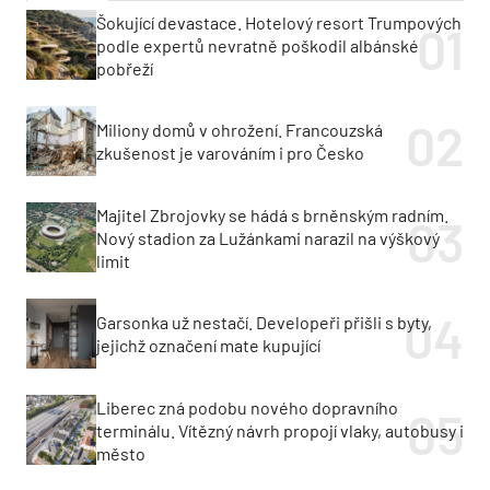
Šokující devastace. Hotelový resort Trumpových
podle expertů nevratně poškodil albánské
pobřeží
Miliony domů v ohrožení. Francouzská
zkušenost je varováním i pro Česko
Majitel Zbrojovky se hádá s brněnským radním.
Nový stadion za Lužánkami narazil na výškový
limit
Garsonka už nestačí. Developeři přišli s byty,
jejichž označení mate kupující
Liberec zná podobu nového dopravního
terminálu. Vítězný návrh propojí vlaky, autobusy i
město