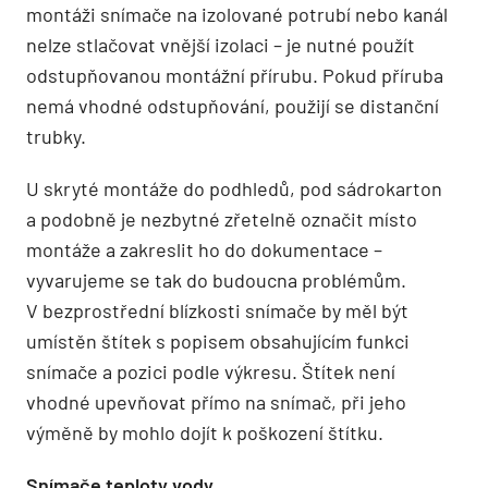
montáži snímače na izolované potrubí nebo kanál
nelze stlačovat vnější izolaci – je nutné použít
odstupňovanou montážní přírubu. Pokud příruba
nemá vhodné odstupňování, použijí se distanční
trubky.
U skryté montáže do podhledů, pod sádrokarton
a podobně je nezbytné zřetelně označit místo
montáže a zakreslit ho do dokumentace –
vyvarujeme se tak do budoucna problémům.
V bezprostřední blízkosti snímače by měl být
umístěn štítek s popisem obsahujícím funkci
snímače a pozici podle výkresu. Štítek není
vhodné upevňovat přímo na snímač, při jeho
výměně by mohlo dojít k poškození štítku.
Snímače teploty vody