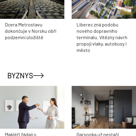
Dcera Metrostavu
Liberec zná podobu
dokončuje v Norsku obří
nového dopravního
podzemní úložiště
terminálu. Vítězný návrh
propojí vlaky, autobusy i
město
BYZNYS
Makléři žádají o
Garsonka už nestačí.