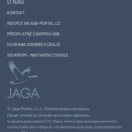
O NÁS
KONTAKT
INZERCE NA ASB-PORTAL.CZ
PŘEDPLATNÉ ČASOPISU ASB
OCHRANA OSOBNÍCH ÚDAJŮ
SOUKROMÍ – NASTAVENÍ COOKIES
© Jaga Media, s.r.o. Všechna práva vyhrazena.
Obsah stránek je chráněn autorským zákonem.
Využíváme zpravodajství ČTK. Přepis, šíření či další zpřístupňování tohoto
obsahu či jeho části veřejnosti, a to jakýmkoliv způsobem, je bez předchozího