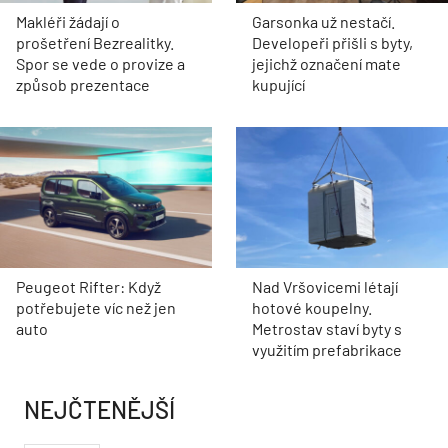
Makléři žádají o
Garsonka už nestačí.
prošetření Bezrealitky.
Developeři přišli s byty,
Spor se vede o provize a
jejichž označení mate
způsob prezentace
kupující
Peugeot Rifter: Když
Nad Vršovicemi létají
potřebujete víc než jen
hotové koupelny.
auto
Metrostav staví byty s
využitím prefabrikace
NEJČTENĚJŠÍ