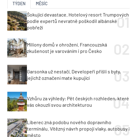
TÝDEN
MĚSÍC
Šokující devastace. Hotelový resort Trumpových
podle expertů nevratně poškodil albánské
pobřeží
Miliony domů v ohrožení. Francouzská
zkušenost je varováním i pro Česko
Garsonka už nestačí. Developeři přišli s byty,
jejichž označení mate kupující
Vzhůru za výhledy: Pět českých rozhleden, které
vás okouzlí svou architekturou
Liberec zná podobu nového dopravního
terminálu. Vítězný návrh propojí vlaky, autobusy i
město