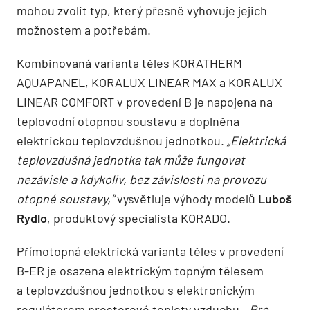
mohou zvolit typ, který přesně vyhovuje jejich
možnostem a potřebám.
Kombinovaná varianta těles KORATHERM
AQUAPANEL, KORALUX LINEAR MAX a KORALUX
LINEAR COMFORT v provedení B je napojena na
teplovodní otopnou soustavu a doplněna
elektrickou teplovzdušnou jednotkou.
„Elektrická
teplovzdušná jednotka tak může fungovat
nezávisle a kdykoliv, bez závislosti na provozu
otopné soustavy,“
vysvětluje výhody modelů
Luboš
Rydlo
, produktový specialista KORADO.
Přímotopná elektrická varianta těles v provedení
B-ER je osazena elektrickým topným tělesem
a teplovzdušnou jednotkou s elektronickým
regulátorem prostorové teploty vzduchu.
„Pro