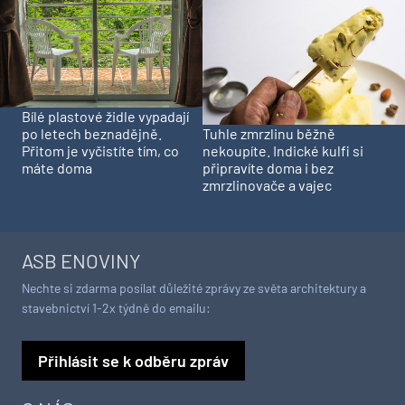
Bílé plastové židle vypadají
Tuhle zmrzlinu běžně
po letech beznadějně.
nekoupíte. Indické kulfi si
Přitom je vyčistíte tím, co
připravíte doma i bez
máte doma
zmrzlinovače a vajec
ASB ENOVINY
Nechte si zdarma posílat důležité zprávy ze světa architektury a
stavebnictví 1-2x týdně do emailu:
Přihlásit se k odběru zpráv