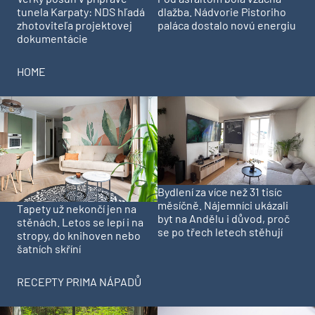
tunela Karpaty: NDS hľadá
dlažba. Nádvorie Pistoriho
zhotoviteľa projektovej
paláca dostalo novú energiu
dokumentácie
HOME
Bydlení za více než 31 tisíc
měsíčně. Nájemníci ukázali
Tapety už nekončí jen na
byt na Andělu i důvod, proč
stěnách. Letos se lepí i na
se po třech letech stěhují
stropy, do knihoven nebo
šatních skříní
RECEPTY PRIMA NÁPADŮ