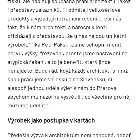
zisku, ale naplňují současná přání architektů, jakož
i představy zákazníků. Ti odmítají velkosériové
produkty a vyžadují netradiční řešení. „Těší nás
fakt, že k nám architekti a nároční klienti
přicházejí s představou, že u nás najdou unikátní
výrobek,“ říká Petr Paksi. „Jsme schopni měnit
barvu, výšky, frézování, prostě jsme nastaveni na
atypická řešení, a to je benefit, který jinde
nenajdete. Budu rád, když každý architekt, s nímž
spolupracujeme v Česku a na Slovensku, si
alespoň jednou udělá výlet k nám do Přerova,
abychom mu názorně vysvětlili, co všechno pro něj
můžeme udělat.“
Výrobek jako postupka v kartách
Předešlá výzva k architektům není náhodná, neboť