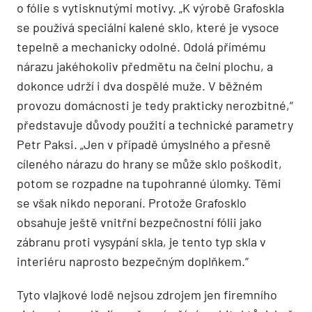
o fólie s vytisknutými motivy. „K výrobě Grafoskla
se používá speciální kalené sklo, které je vysoce
tepelně a mechanicky odolné. Odolá přímému
nárazu jakéhokoliv předmětu na čelní plochu, a
dokonce udrží i dva dospělé muže. V běžném
provozu domácnosti je tedy prakticky nerozbitné,“
představuje důvody použití a technické parametry
Petr Paksi. „Jen v případě úmyslného a přesně
cíleného nárazu do hrany se může sklo poškodit,
potom se rozpadne na tupohranné úlomky. Těmi
se však nikdo neporaní. Protože Grafosklo
obsahuje ještě vnitřní bezpečnostní fólii jako
zábranu proti vysypání skla, je tento typ skla v
interiéru naprosto bezpečným doplňkem.“
Tyto vlajkové lodě nejsou zdrojem jen firemního