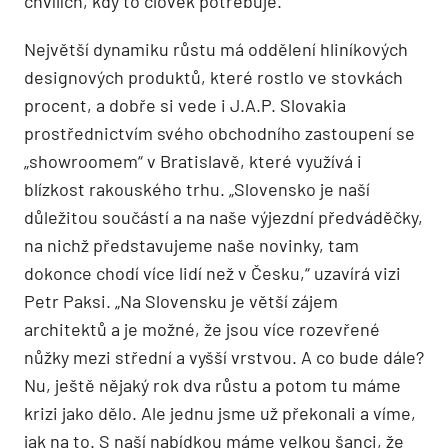
chvílích, kdy to člověk potřebuje.“
Největší dynamiku růstu má oddělení hliníkových
designových produktů, které rostlo ve stovkách
procent, a dobře si vede i J.A.P. Slovakia
prostřednictvím svého obchodního zastoupení se
„showroomem“ v Bratislavě, které využívá i
blízkost rakouského trhu. „Slovensko je naší
důležitou součástí a na naše výjezdní předváděčky,
na nichž představujeme naše novinky, tam
dokonce chodí více lidí než v Česku,“ uzavírá vizi
Petr Paksi. „Na Slovensku je větší zájem
architektů a je možné, že jsou více rozevřené
nůžky mezi střední a vyšší vrstvou. A co bude dále?
Nu, ještě nějaký rok dva růstu a potom tu máme
krizi jako dělo. Ale jednu jsme už překonali a víme,
jak na to. S naší nabídkou máme velkou šanci, že