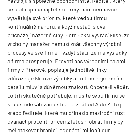
nástrojů a společné obchodní sítě. Ředitel, který
se stal i spolumajitelem firmy, nám neúnavně
vysvětluje své priority, které vedou firmu
kontinuálně nahoru, a když nestačí slova,
přicházejí názorné činy. Petr Paksi vyvrací klišé, že
vrcholný manažer nemusí znát všechny výrobní
procesy ve své firmě – vždyť stačí, že má výsledky
a firma prosperuje. Provází nás výrobními halami
firmy v Přerově, popisuje jednotlivé linky,
zdůrazňuje klíčové výrobky a i o tom nejmenším
detailu mluví s důvěrnou znalostí. Chcete-li vědět,
co trh skutečně potřebuje, musíte svou firmu se
sto osmdesáti zaměstnanci znát od A do Z. To je
krédo ředitele, které mu přineslo meziroční růst
dvanáct procent, přičemž letošní obrat firmy by
měl atakovat hranici jedenácti milionů eur.