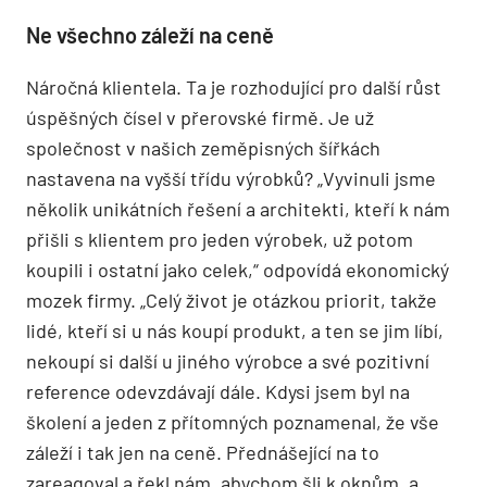
Ne všechno záleží na ceně
Náročná klientela. Ta je rozhodující pro další růst
úspěšných čísel v přerovské firmě. Je už
společnost v našich zeměpisných šířkách
nastavena na vyšší třídu výrobků? „Vyvinuli jsme
několik unikátních řešení a architekti, kteří k nám
přišli s klientem pro jeden výrobek, už potom
koupili i ostatní jako celek,“ odpovídá ekonomický
mozek firmy. „Celý život je otázkou priorit, takže
lidé, kteří si u nás koupí produkt, a ten se jim líbí,
nekoupí si další u jiného výrobce a své pozitivní
reference odevzdávají dále. Kdysi jsem byl na
školení a jeden z přítomných poznamenal, že vše
záleží i tak jen na ceně. Přednášející na to
zareagoval a řekl nám, abychom šli k oknům, a