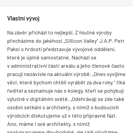
Vlastní vývoj
Na závěr přichází to nejlepší. Z hlučné výroby
přecházíme do jakéhosi „Sillicon Valley“ J.A.P. Petr
Paksi s hrdostí představuje vývojové oddělení,
které je úplně samostatné. Nachází se
v administrativní části areálu a jeho členové často
pracují nezávisle na aktuální výrobě. „Dnes vyvíjíme
věci, které bychom chtěli vyrábět za dva roky,“ říká
ředitel a seznamuje nás s kolegy, kteří se pohybují
výlučně v digitálním světě. „Odehrávají se zde také
osobní setkání s architekty, s nimiž o budoucích
výrobcích diskutujeme už v této přípravné fázi.
Ano, máme i své architekty, s nimiž
spolupracujeme dlouhodobě, ale rádi přivítáme