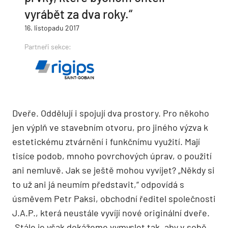
vyrábět za dva roky.“
16. listopadu 2017
Partneři sekce:
Dveře. Oddělují i spojují dva prostory. Pro někoho
jen výplň ve stavebním otvoru, pro jiného výzva k
estetickému ztvárnění i funkčnímu využití. Mají
tisíce podob, mnoho povrchových úprav, o použití
ani nemluvě. Jak se ještě mohou vyvíjet? „Někdy si
to už ani já neumím představit,“ odpovídá s
úsměvem Petr Paksi, obchodní ředitel společnosti
J.A.P., která neustále vyvíjí nové originální dveře.
„Stále je však dokážeme vymyslet tak, aby v sobě