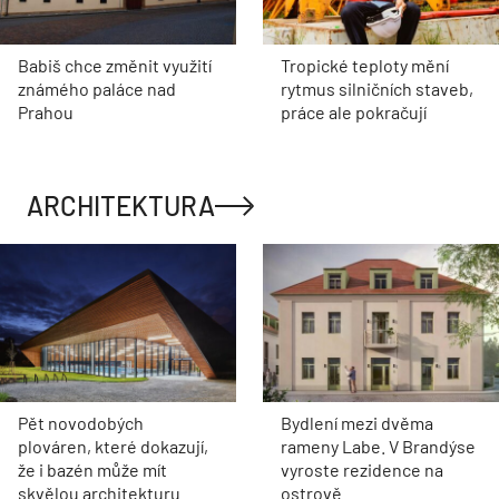
Babiš chce změnit využití
Tropické teploty mění
známého paláce nad
rytmus silničních staveb,
Prahou
práce ale pokračují
ARCHITEKTURA
Pět novodobých
Bydlení mezi dvěma
plováren, které dokazují,
rameny Labe. V Brandýse
že i bazén může mít
vyroste rezidence na
skvělou architekturu
ostrově