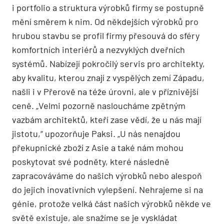
i portfolio a struktura výrobků firmy se postupně
mění směrem k nim. Od někdejších výrobků pro
hrubou stavbu se profil firmy přesouvá do sféry
komfortních interiérů a nezvyklých dveřních
systémů. Nabízejí pokročilý servis pro architekty,
aby kvalitu, kterou znají z vyspělých zemí Západu,
našli i v Přerově na téže úrovni, ale v příznivější
ceně. „Velmi pozorně nasloucháme
zpětným
vazbám architektů, kteří zase vědí, že u nás mají
jistotu,“ upozorňuje Paksi. „U nás nenajdou
překupnické zboží z Asie a také nám mohou
poskytovat své podněty, které následně
zapracováváme do našich výrobků nebo alespoň
do jejich inovativních vylepšení. Nehrajeme si na
génie, protože velká část našich výrobků někde ve
světě existuje, ale snažíme se je vyskládat