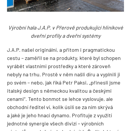
Výrobní hala J.A.P. v Přerově produkující hliníkové
dveřní profily a dveřní systémy
J.A.P. našel originální, a přitom i pragmatickou
cestu – zaměřil se na produkty, které byl schopen
vyrábět vlastními prostředky a které zároveň
nebyly na trhu. Prostě v něm našli díru a vyplnili ji
po svém – nebo, jak říká Petr Paksi, „přinesli jsme
italský design s německou kvalitou a českými
cenami“. Tento bonmot se lehce vyslovuje, ale
obchodní ředitel ví, kolik úsilí se za ním skrývá
a jaké je jeho hnací dynamo. Profituje z využití
jednotné synergie všech divizí – výrobních