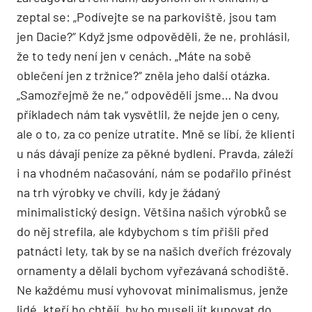
zeptal se: „Podívejte se na parkoviště, jsou tam
jen Dacie?“ Když jsme odpověděli, že ne, prohlásil,
že to tedy není jen v cenách. „Máte na sobě
oblečení jen z tržnice?“ zněla jeho další otázka.
„Samozřejmě že ne,“ odpověděli jsme… Na dvou
příkladech nám tak vysvětlil, že nejde jen o ceny,
ale o to, za co peníze utratíte. Mně se líbí, že klienti
u nás dávají peníze za pěkné bydlení. Pravda, záleží
i na vhodném načasování, nám se podařilo přinést
na trh výrobky ve chvíli, kdy je žádaný
minimalistický design. Většina našich výrobků se
do něj strefila, ale kdybychom s tím přišli před
patnácti lety, tak by se na našich dveřích frézovaly
ornamenty a dělali bychom vyřezávaná schodiště.
Ne každému musí vyhovovat minimalismus, jenže
lidé, kteří ho chtějí, by ho museli jít kupovat do