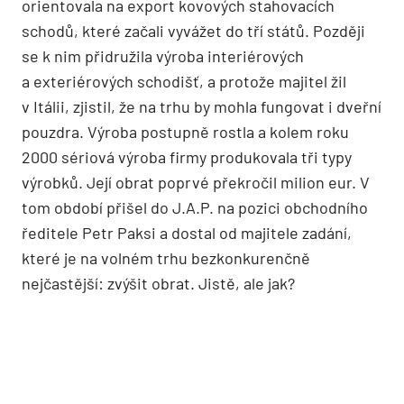
orientovala na export kovových stahovacích
schodů, které začali vyvážet do tří států. Později
se k nim přidružila výroba interiérových
a exteriérových schodišť, a protože majitel žil
v Itálii, zjistil, že na trhu by mohla fungovat i dveřní
pouzdra. Výroba postupně rostla a kolem roku
2000 sériová výroba firmy produkovala tři typy
výrobků. Její obrat poprvé překročil milion eur. V
tom období přišel do J.A.P. na pozici obchodního
ředitele Petr Paksi a dostal od majitele zadání,
které je na volném trhu bezkonkurenčně
nejčastější: zvýšit obrat. Jistě, ale jak?