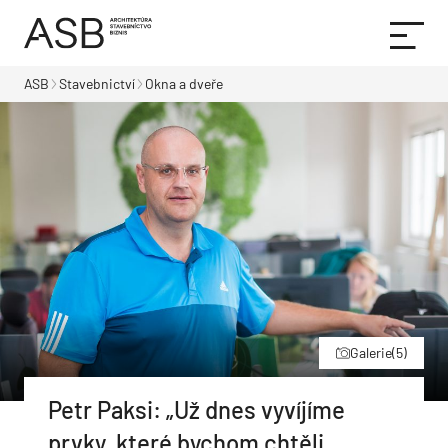
ASB
Stavebnictví
Okna a dveře
Galerie
(5)
Petr Paksi: „Už dnes vyvíjíme
prvky, které bychom chtěli