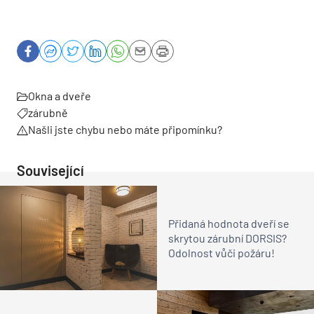
Okna a dveře
zárubně
Našli jste chybu nebo máte připomínku?
Související
Přidaná hodnota dveří se
skrytou zárubní DORSIS?
Odolnost vůči požáru!