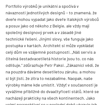
Portfolio výrobků je unikátní a spočívá v
návaznosti jednotlivých designů – to znamená, že
dveře mohou vypadat jako dveře italských výrobců
a posuv jako od někoho z Belgie, ale vždy mají
společný designový prvek a v zásadě jiné
technické řešení. Jinými slovy, vše funguje jako
postupka v kartách. Architekt si může vyskládat
celý dům ve vzájemné postupnosti. „Náš servis a
čitelná šestadvacetiletá historie jsou to, co nás
odlišuje,“ zdůrazňuje Petr Paksi. „Zákazníci vědí, že
na pouzdra dáváme desetiletou záruku, a mohou
si být jistí, že zítra to nezabalíme. Naopak, naše
výrobky máme kde umístit. Vždyť v současnosti je
vyvážíme přibližně do dvaačtyřiceti států, které se
nacházejí prakticky na všech kontinentech. Jako
velmi perspektivní se v poslední době ukazuje trh