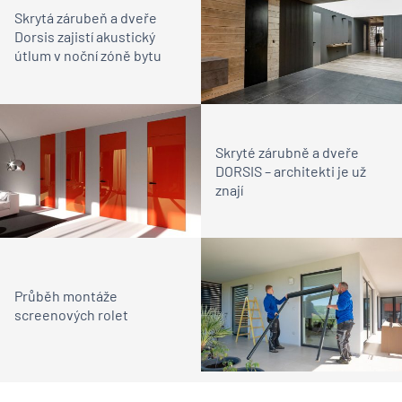
Skrytá zárubeň a dveře
Dorsis zajistí akustický
útlum v noční zóně bytu
Skryté zárubně a dveře
DORSIS – architekti je už
znají
Průběh montáže
screenových rolet