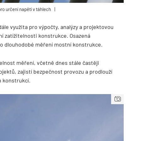
o určení napětí v táhlech
|
ále využita pro výpočty, analýzy a projektovou
í zatížitelnosti konstrukce. Osazená
pro dlouhodobé měření mostní konstrukce.
lnost měření, včetně dnes stále častěji
jektů, zajistí bezpečnost provozu a prodlouží
 konstrukcí.