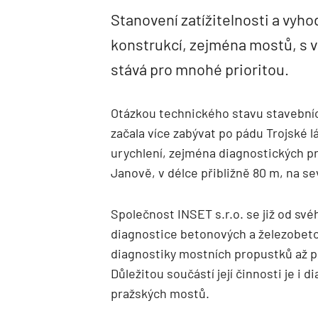
Stanovení zatížitelnosti a vyh
konstrukcí, zejména mostů, s v
stává pro mnohé prioritou.
Otázkou technického stavu stavebníc
začala více zabývat po pádu Trojské lá
urychlení, zejména diagnostických pr
Janově, v délce přibližně 80 m, na sev
Společnost INSET s.r.o. se již od své
diagnostice betonových a železobeto
diagnostiky mostních propustků až p
Důležitou součástí její činnosti je i
pražských mostů.