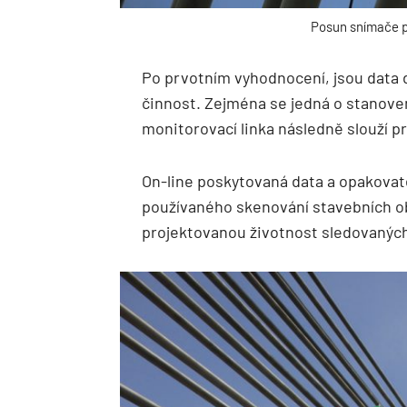
Posun snímače pr
Po prvotním vyhodnocení, jsou data d
činnost. Zejména se jedná o stanoven
monitorovací linka následně slouží 
On-line poskytovaná data a opakovate
používaného skenování stavebních ob
projektovanou životnost sledovaných