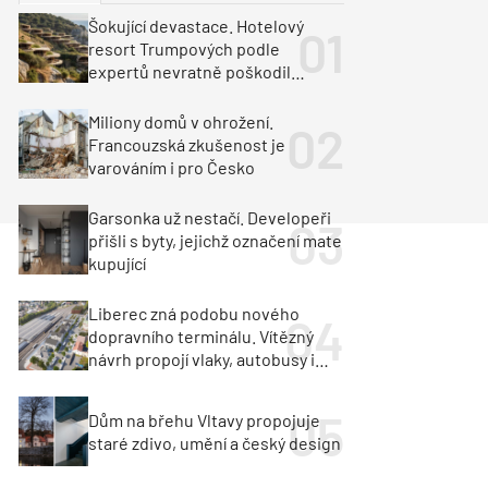
ka
Dopravní stavby
Šokující devastace. Hotelový
resort Trumpových podle
objekty
tavby
expertů nevratně poškodil
albánské pobřeží
unely
Geotechnika
Inženýrské sítě
Miliony domů v ohrožení.
Francouzská zkušenost je
varováním i pro Česko
Garsonka už nestačí. Developeři
přišli s byty, jejichž označení mate
kupující
Liberec zná podobu nového
dopravního terminálu. Vítězný
návrh propojí vlaky, autobusy i
město
Dům na břehu Vltavy propojuje
staré zdivo, umění a český design