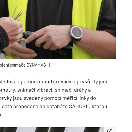
pojení snímače DYNAMAG
|
e sledován pomocí monitorovacích prvků. Ty jsou
etry, snímači vibrací, snímači dráhy a
prvky jsou svedeny pomocí měřicí linky do
ou data přenesena do databáze SAHURE, kterou
í.