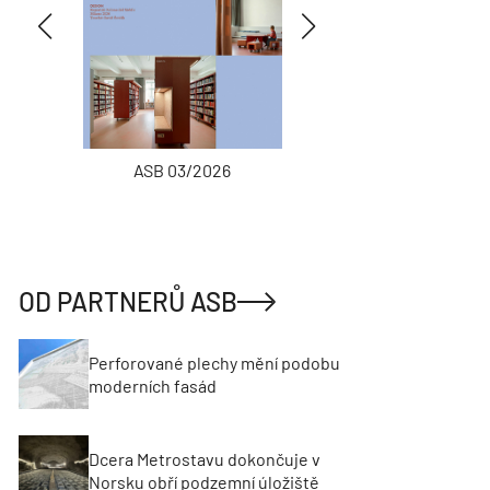
ASB 03/2026
INŽENÝRSKÉ
OD PARTNERŮ ASB
Perforované plechy mění podobu
moderních fasád
Dcera Metrostavu dokončuje v
Norsku obří podzemní úložiště