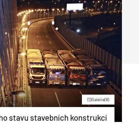
Poruchy střechy
Rekonstrukce střechy
Průmysl a logisti
Větrání a odvětrávání
Komíny
Historické stavby
Průmyslové 
Fasáda
Inženýrské s
Omítky
Doprava
Mosty
T
Galerie
(8)
o stavu stavebních konstrukcí