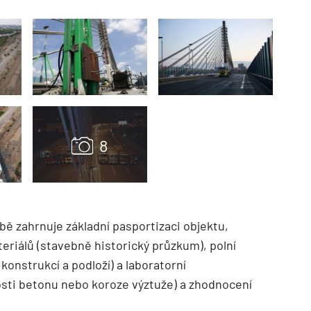
TZB HAUSTECHNIK 02/2026
bě zahrnuje základní pasportizaci objektu,
riálů (stavebně historický průzkum), polní
konstrukcí a podloží) a laboratorní
osti betonu nebo koroze výztuže) a zhodnocení