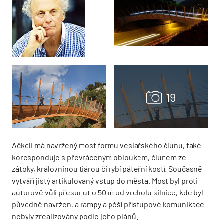
Ačkoli má navržený most formu veslařského člunu, také
koresponduje s převráceným obloukem, člunem ze
zátoky, královninou tiárou či rybí páteřní kostí. Současně
vytváří jistý artikulovaný vstup do města. Most byl proti
autorově vůli přesunut o 50 m od vrcholu silnice, kde byl
původně navržen, a rampy a pěší přístupové komunikace
nebyly zrealizovány podle jeho plánů.