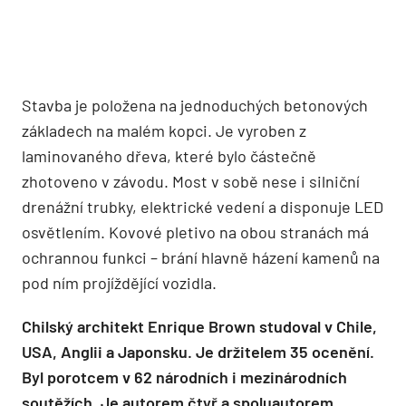
Stavba je položena na jednoduchých betonových
základech na malém kopci. Je vyroben z
laminovaného dřeva, které bylo částečně
zhotoveno v závodu. Most v sobě nese i silniční
drenážní trubky, elektrické vedení a disponuje LED
osvětlením. Kovové pletivo na obou stranách má
ochrannou funkci – brání hlavně házení kamenů na
pod ním projíždějící vozidla.
Chilský architekt Enrique Brown studoval v Chile,
USA, Anglii a Japonsku. Je držitelem 35 ocenění.
Byl porotcem v 62 národních i mezinárodních
soutěžích. Je autorem čtyř a spoluautorem