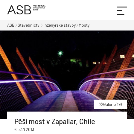
ASB
Stavebnictví
Inženýrské stavby
Mosty
Galerie
(19)
Pěší most v Zapallar, Chile
6. září 2013