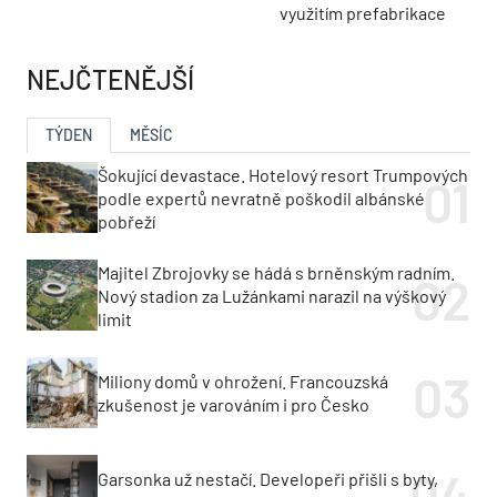
využitím prefabrikace
NEJČTENĚJŠÍ
TÝDEN
MĚSÍC
Šokující devastace. Hotelový resort Trumpových
podle expertů nevratně poškodil albánské
pobřeží
Majitel Zbrojovky se hádá s brněnským radním.
Nový stadion za Lužánkami narazil na výškový
limit
Miliony domů v ohrožení. Francouzská
zkušenost je varováním i pro Česko
Garsonka už nestačí. Developeři přišli s byty,