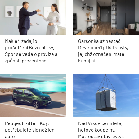
Makléři žádají o
Garsonka už nestačí.
prošetření Bezrealitky.
Developeři přišli s byty,
Spor se vede o provize a
jejichž označení mate
způsob prezentace
kupující
Peugeot Rifter: Když
Nad Vršovicemi létají
potřebujete víc než jen
hotové koupelny.
auto
Metrostav staví byty s