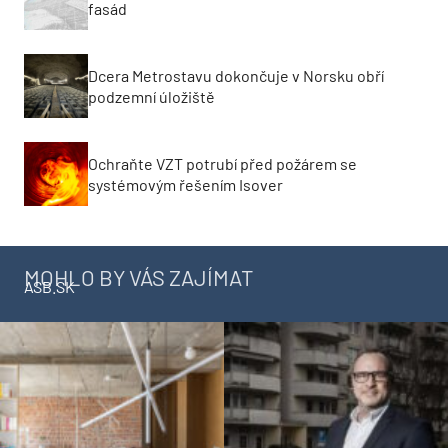
fasád
Dcera Metrostavu dokončuje v Norsku obří
podzemní úložiště
Ochraňte VZT potrubí před požárem se
systémovým řešením Isover
MOHLO BY VÁS ZAJÍMAT
ASB.SK