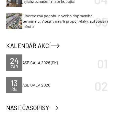
jejichž označení mate kupující
Liberec zná podobu nového dopravního
terminálu. Vítězný návrh propojí vlaky, autobusy i
město
KALENDÁŘ AKCÍ
24
ASB GALA 2026 (SK)
ZÁŘ
13
ASB GALA 2026
ŘÍJ
NAŠE ČASOPISY