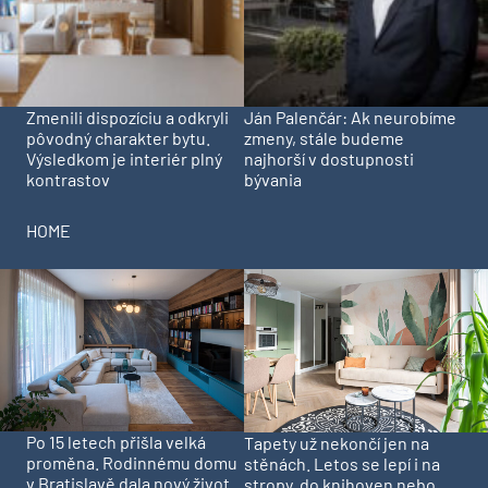
Zmenili dispozíciu a odkryli
Ján Palenčár: Ak neurobíme
pôvodný charakter bytu.
zmeny, stále budeme
Výsledkom je interiér plný
najhorší v dostupnosti
kontrastov
bývania
HOME
Po 15 letech přišla velká
Tapety už nekončí jen na
proměna. Rodinnému domu
stěnách. Letos se lepí i na
v Bratislavě dala nový život
stropy, do knihoven nebo