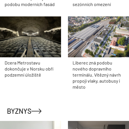
podobu moderních fasád
sezónních omezení
Dcera Metrostavu
Liberec zná podobu
dokončuje v Norsku obří
nového dopravního
podzemní úložiště
terminálu. Vítězný návrh
propojí vlaky, autobusy i
město
BYZNYS