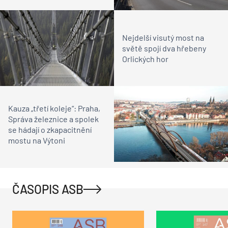
Nejdelší visutý most na
světě spojí dva hřebeny
Orlických hor
Kauza „třetí koleje“: Praha,
Správa železnice a spolek
se hádají o zkapacitnění
mostu na Výtoni
ČASOPIS ASB