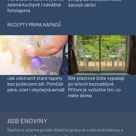
zelená kuchyně i odvážná
šatních skříní
fototapeta
RECEPTY PRIMA NÁPADŮ
Jak odstranit staré tapety
Bílé plastové židle vypadají
bez poškození zdi. Pomůže
po letech beznadějně.
pára, ocet i obyčejná aviváž
Přitom je vyčistíte tím, co
máte doma
ASB ENOVINY
Nechte si zdarma posílat důležité zprávy ze světa architektury a