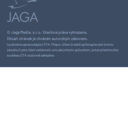
© Jaga Media, s.r.o. Všechna práva vyhrazena.
Obsah stránek je chráněn autorským zákonem.
Využíváme zpravodajství ČTK. Přepis, šíření či další zpřístupňování tohoto
obsahu či jeho části veřejnosti, a to jakýmkoliv způsobem, je bez předchozího
souhlasu ČTK výslovně zakázáno.