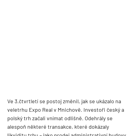
Ve 3.čtvrtletí se postoj změnil, jak se ukázalo na
veletrhu Expo Real v Mnichově. Investoři český a
polský trh začali vnímat odlišně. Odehrály se
alespoň některé transakce, které dokázaly
likviditu trhu – jako prodej administrativní budovy