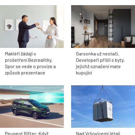
Makléři žádají o
Garsonka už nestačí.
prošetření Bezrealitky.
Developeři přišli s byty,
Spor se vede o provize a
jejichž označení mate
způsob prezentace
kupující
Peugeot Rifter: Když
Nad Vršovicemi létají