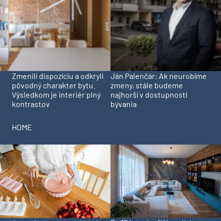
Zmenili dispozíciu a odkryli
Ján Palenčár: Ak neurobíme
pôvodný charakter bytu.
zmeny, stále budeme
Výsledkom je interiér plný
najhorší v dostupnosti
kontrastov
bývania
HOME