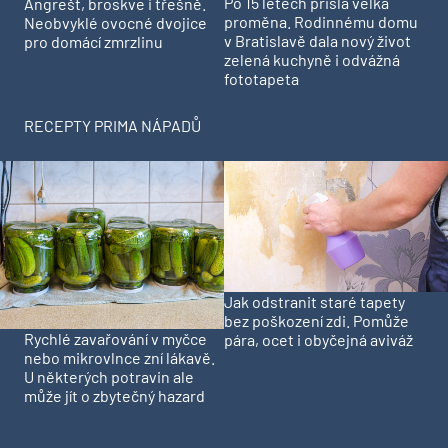
Po 15 letech přišla velká
Angrešt, broskve i třešně.
proměna. Rodinnému domu
Neobvyklé ovocné dvojice
v Bratislavě dala nový život
pro domácí zmrzlinu
zelená kuchyně i odvážná
fototapeta
RECEPTY PRIMA NÁPADŮ
Jak odstranit staré tapety
bez poškození zdi. Pomůže
Rychlé zavařování v myčce
pára, ocet i obyčejná aviváž
nebo mikrovlnce zní lákavě.
U některých potravin ale
může jít o zbytečný hazard