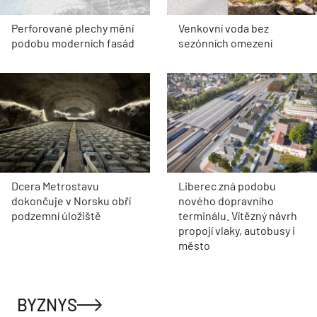
Perforované plechy mění
Venkovní voda bez
podobu moderních fasád
sezónních omezení
Dcera Metrostavu
Liberec zná podobu
dokončuje v Norsku obří
nového dopravního
podzemní úložiště
terminálu. Vítězný návrh
propojí vlaky, autobusy i
město
BYZNYS