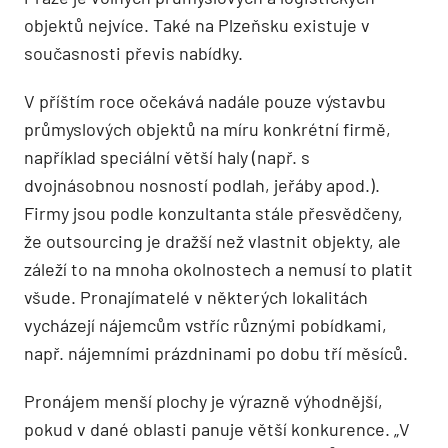
objektů nejvíce. Také na Plzeňsku existuje v
současnosti převis nabídky.
V příštím roce očekává nadále pouze výstavbu
průmyslových objektů na míru konkrétní firmě,
například speciální větší haly (např. s
dvojnásobnou nosností podlah, jeřáby apod.).
Firmy jsou podle konzultanta stále přesvědčeny,
že outsourcing je dražší než vlastnit objekty, ale
záleží to na mnoha okolnostech a nemusí to platit
všude. Pronajímatelé v některých lokalitách
vycházejí nájemcům vstříc různými pobídkami,
např. nájemními prázdninami po dobu tří měsíců.
Pronájem menší plochy je výrazně výhodnější,
pokud v dané oblasti panuje větší konkurence. „V