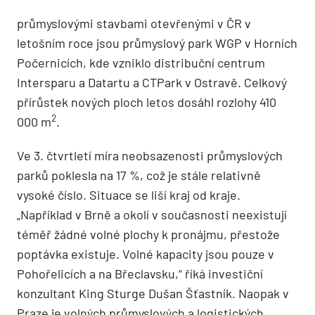
průmyslovými stavbami otevřenými v ČR v
letošním roce jsou průmyslový park WGP v Horních
Počernicích, kde vzniklo distribuční centrum
Intersparu a Datartu a CTPark v Ostravě. Celkový
přírůstek nových ploch letos dosáhl rozlohy 410
2
000 m
.
Ve 3. čtvrtletí míra neobsazenosti průmyslových
parků poklesla na 17 %, což je stále relativně
vysoké číslo. Situace se liší kraj od kraje.
„Například v Brně a okolí v současnosti neexistují
téměř žádné volné plochy k pronájmu, přestože
poptávka existuje. Volné kapacity jsou pouze v
Pohořelicích a na Břeclavsku,“ říká investiční
konzultant King Sturge Dušan Šťastník. Naopak v
Praze je volných průmyslových a logistických