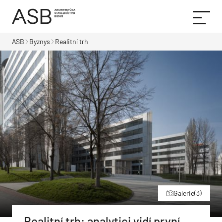
ASB
Byznys
Realitní trh
Galerie
(3)
Realitní trh: analytici vidí první