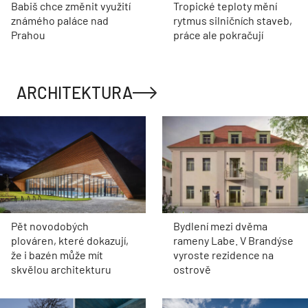
Babiš chce změnit využití
Tropické teploty mění
známého paláce nad
rytmus silničních staveb,
Prahou
práce ale pokračují
ARCHITEKTURA
Pět novodobých
Bydlení mezi dvěma
plováren, které dokazují,
rameny Labe. V Brandýse
že i bazén může mít
vyroste rezidence na
skvělou architekturu
ostrově