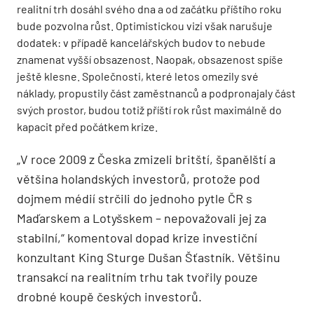
realitní trh dosáhl svého dna a od začátku příštího roku
bude pozvolna růst. Optimistickou vizi však narušuje
dodatek: v případě kancelářských budov to nebude
znamenat vyšší obsazenost. Naopak, obsazenost spíše
ještě klesne. Společnosti, které letos omezily své
náklady, propustily část zaměstnanců a podpronajaly část
svých prostor, budou totiž příští rok růst maximálně do
kapacit před počátkem krize.
„V roce 2009 z Česka zmizeli britští, španělští a
většina holandských investorů, protože pod
dojmem médií strčili do jednoho pytle ČR s
Maďarskem a Lotyšskem – nepovažovali jej za
stabilní,“ komentoval dopad krize investiční
konzultant King Sturge Dušan Šťastník. Většinu
transakcí na realitním trhu tak tvořily pouze
drobné koupě českých investorů.