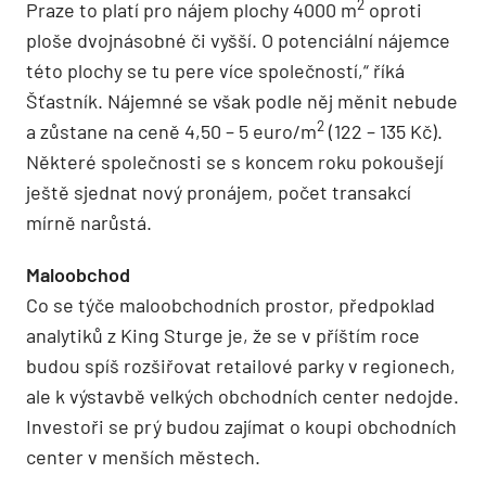
2
Praze to platí pro nájem plochy 4000 m
oproti
ploše dvojnásobné či vyšší. O potenciální nájemce
této plochy se tu pere více společností,“ říká
Šťastník. Nájemné se však podle něj měnit nebude
2
a zůstane na ceně 4,50 – 5 euro/m
(122 – 135 Kč).
Některé společnosti se s koncem roku pokoušejí
ještě sjednat nový pronájem, počet transakcí
mírně narůstá.
Maloobchod
Co se týče maloobchodních prostor, předpoklad
analytiků z King Sturge je, že se v příštím roce
budou spíš rozšiřovat retailové parky v regionech,
ale k výstavbě velkých obchodních center nedojde.
Investoři se prý budou zajímat o koupi obchodních
center v menších městech.