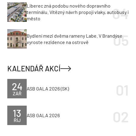
Liberec zná podobu nového dopravního
terminálu. Vítězný návrh propojí vlaky, autobusy i
město
Bydlení mezi dvěma rameny Labe. V Brandýse
vyroste rezidence na ostrově
KALENDÁŘ AKCÍ
24
ASB GALA 2026 (SK)
ZÁŘ
13
ASB GALA 2026
ŘÍJ