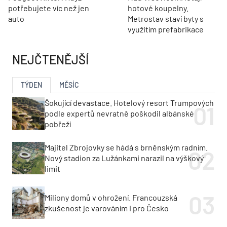
potřebujete víc než jen
hotové koupelny.
auto
Metrostav staví byty s
využitím prefabrikace
NEJČTENĚJŠÍ
TÝDEN
MĚSÍC
Šokující devastace. Hotelový resort Trumpových
podle expertů nevratně poškodil albánské
pobřeží
Majitel Zbrojovky se hádá s brněnským radním.
Nový stadion za Lužánkami narazil na výškový
limit
Miliony domů v ohrožení. Francouzská
zkušenost je varováním i pro Česko