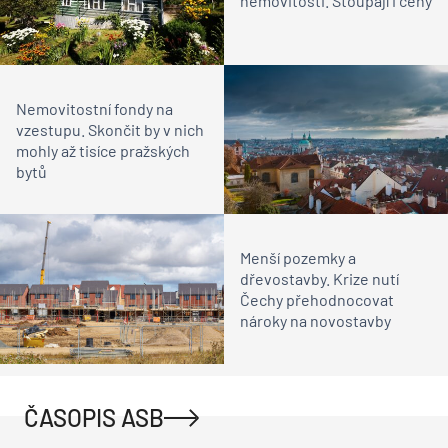
nemovitosti. Stoupají i ceny
Nemovitostní fondy na
vzestupu. Skončit by v nich
mohly až tisíce pražských
bytů
Menší pozemky a
dřevostavby. Krize nutí
Čechy přehodnocovat
nároky na novostavby
ČASOPIS ASB