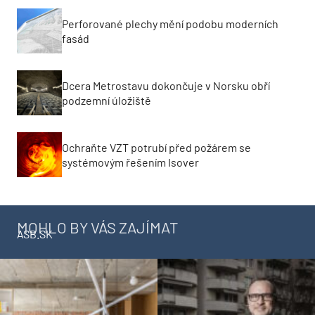
Perforované plechy mění podobu moderních
fasád
Dcera Metrostavu dokončuje v Norsku obří
podzemní úložiště
Ochraňte VZT potrubí před požárem se
systémovým řešením Isover
MOHLO BY VÁS ZAJÍMAT
ASB.SK