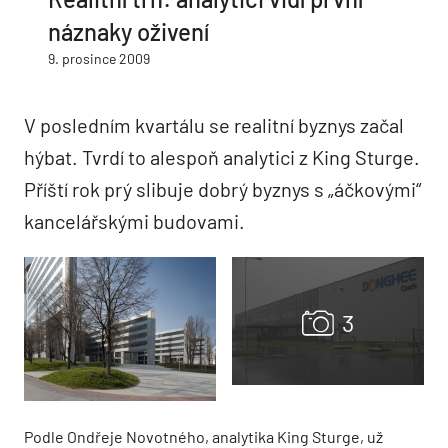
náznaky oživení
9. prosince 2009
V posledním kvartálu se realitní byznys začal
hýbat. Tvrdí to alespoň analytici z King Sturge.
Příští rok prý slibuje dobrý byznys s „áčkovými“
kancelářskými budovami.
Podle Ondřeje Novotného, analytika King Sturge, už