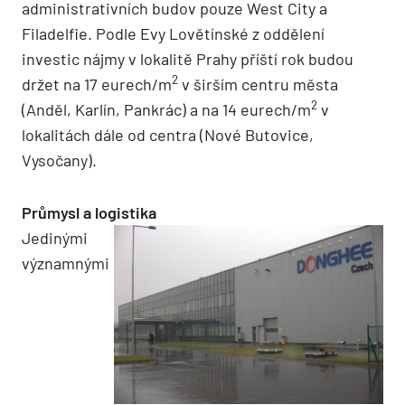
administrativních budov pouze West City a
Filadelfie. Podle Evy Lovětínské z oddělení
investic nájmy v lokalitě Prahy příští rok budou
2
držet na 17 eurech/m
v širším centru města
2
(Anděl, Karlín, Pankrác) a na 14 eurech/m
v
lokalitách dále od centra (Nové Butovice,
Vysočany).
Průmysl a logistika
Jedinými
významnými