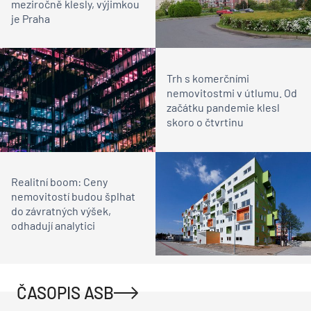
meziročně klesly, výjimkou
je Praha
Trh s komerčními
nemovitostmi v útlumu. Od
začátku pandemie klesl
skoro o čtvrtinu
Realitní boom: Ceny
nemovitostí budou šplhat
do závratných výšek,
odhadují analytici
ČASOPIS ASB