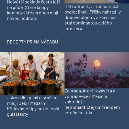
Největší poklady často leží
Děti odrostly a rodiče začali
na půdě. Staré lampy,
bydlet jinak. Příčky nahradily
komody i křesla dnes mají
dubové objemy a klavír se
novou hodnotu
stal dominantou celého
interiéru
RECEPTY PRIMA NÁPADŮ
Zahrada, která rozkvétá a
voní až večer. Měsíční
Jak vznikl guláš a proč ho
zahrada je
milují Češi i Maďaři?
nejromantičtějším trendem
Přidáváme tipy na nejlepší
letošního roku
gulášfesty