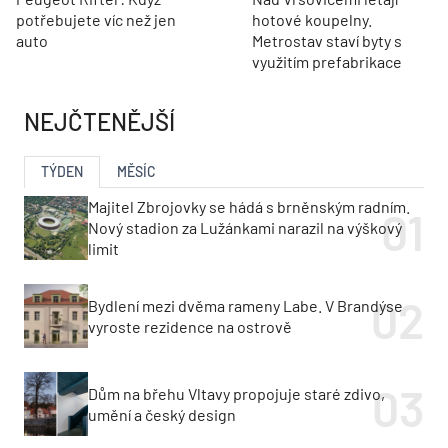
potřebujete víc než jen
hotové koupelny.
auto
Metrostav staví byty s
využitím prefabrikace
NEJČTENĚJŠÍ
TÝDEN
MĚSÍC
Majitel Zbrojovky se hádá s brněnským radním.
Nový stadion za Lužánkami narazil na výškový
limit
Bydlení mezi dvěma rameny Labe. V Brandýse
vyroste rezidence na ostrově
Dům na břehu Vltavy propojuje staré zdivo,
umění a český design