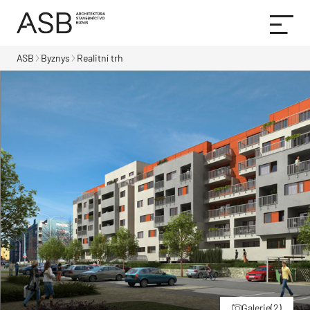
ASB
Byznys
Realitní trh
Galerie
(2)