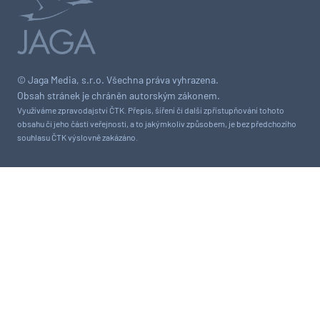
© Jaga Media, s.r.o. Všechna práva vyhrazena.
Obsah stránek je chráněn autorským zákonem.
Využíváme zpravodajství ČTK. Přepis, šíření či další zpřístupňování tohoto
obsahu či jeho části veřejnosti, a to jakýmkoliv způsobem, je bez předchozího
souhlasu ČTK výslovně zakázáno.