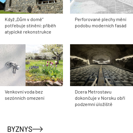
Když „Dům v domě“
Perforované plechy mění
potřebuje stínění: příběh
podobu moderních fasád
atypické rekonstrukce
Venkovní voda bez
Dcera Metrostavu
sezónních omezení
dokončuje v Norsku obří
podzemní úložiště
BYZNYS