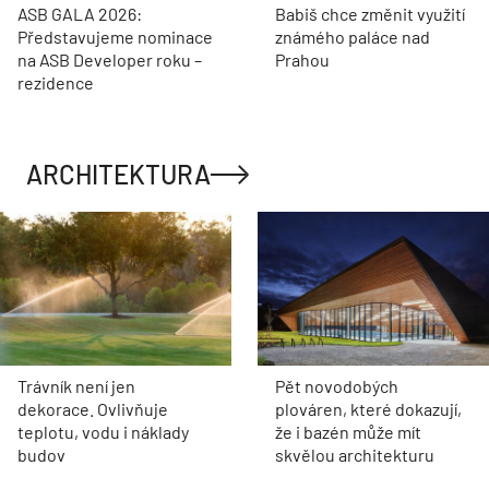
ASB GALA 2026:
Babiš chce změnit využití
Představujeme nominace
známého paláce nad
na ASB Developer roku –
Prahou
rezidence
ARCHITEKTURA
Trávník není jen
Pět novodobých
dekorace. Ovlivňuje
plováren, které dokazují,
teplotu, vodu i náklady
že i bazén může mít
budov
skvělou architekturu