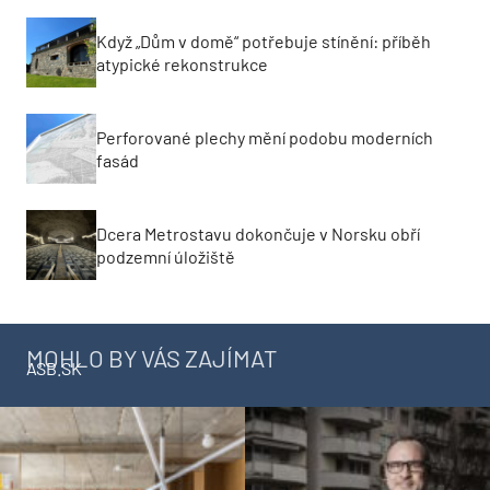
Když „Dům v domě“ potřebuje stínění: příběh
atypické rekonstrukce
Perforované plechy mění podobu moderních
fasád
Dcera Metrostavu dokončuje v Norsku obří
podzemní úložiště
MOHLO BY VÁS ZAJÍMAT
ASB.SK