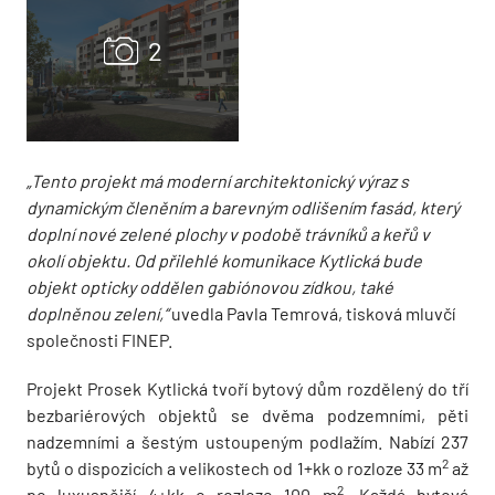
„Tento projekt má moderní architektonický výraz s
dynamickým členěním a barevným odlišením fasád, který
doplní nové zelené plochy v podobě trávníků a keřů v
okolí objektu. Od přilehlé komunikace Kytlická bude
objekt opticky oddělen gabiónovou zídkou, také
doplněnou zelení,“
uvedla Pavla Temrová, tisková mluvčí
společnosti FINEP.
Projekt Prosek Kytlická tvoří bytový dům rozdělený do tří
bezbariérových objektů se dvěma podzemními, pěti
nadzemními a šestým ustoupeným podlažím. Nabízí 237
2
bytů o dispozicích a velikostech od 1+kk o rozloze 33 m
až
2
po luxusnější 4+kk o rozloze 100 m
. Každá bytová