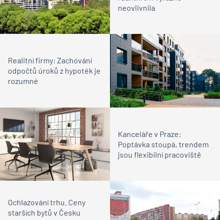
neovlivnila
Realitní firmy: Zachování
odpočtů úroků z hypoték je
rozumné
Kanceláře v Praze:
Poptávka stoupá, trendem
jsou flexibilní pracoviště
Ochlazování trhu. Ceny
starších bytů v Česku