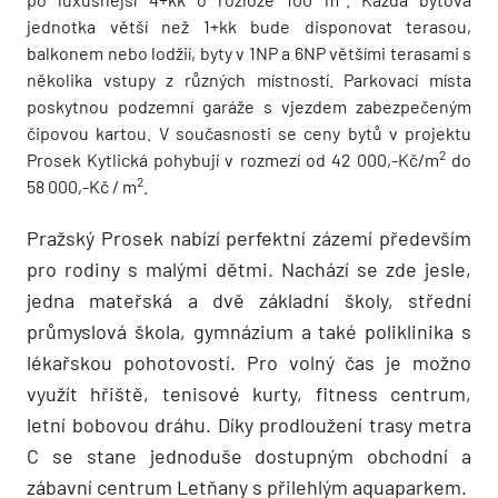
jednotka větší než 1+kk bude disponovat terasou,
balkonem nebo lodžií, byty v 1NP a 6NP většími terasami s
několika vstupy z různých místností. Parkovací místa
poskytnou podzemní garáže s vjezdem zabezpečeným
čipovou kartou. V současnosti se ceny bytů v projektu
2
Prosek Kytlická pohybují v rozmezí od 42 000,-Kč/m
do
2
58 000,-Kč / m
.
Pražský Prosek nabízí perfektní zázemí především
pro rodiny s malými dětmi. Nachází se zde jesle,
jedna mateřská a dvě základní školy, střední
průmyslová škola, gymnázium a také poliklinika s
lékařskou pohotovostí. Pro volný čas je možno
využít hřiště, tenisové kurty, fitness centrum,
letní bobovou dráhu. Díky prodloužení trasy metra
C se stane jednoduše dostupným obchodní a
zábavní centrum Letňany s přilehlým aquaparkem.