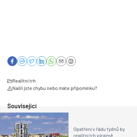
Realitní trh
Našli jste chybu nebo máte připomínku?
Související
Opatření v řádu týdnů by
realitní trh výrazně