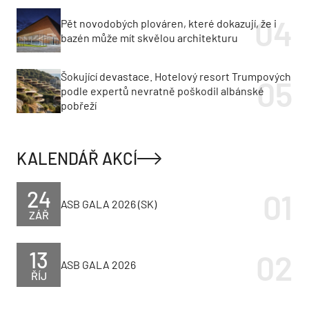
Pět novodobých plováren, které dokazují, že i
bazén může mít skvělou architekturu
Šokující devastace. Hotelový resort Trumpových
podle expertů nevratně poškodil albánské
pobřeží
KALENDÁŘ AKCÍ
24
ASB GALA 2026 (SK)
ZÁŘ
13
ASB GALA 2026
ŘÍJ