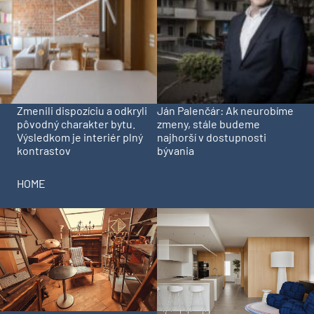
Zmenili dispozíciu a odkryli
Ján Palenčár: Ak neurobíme
pôvodný charakter bytu.
zmeny, stále budeme
Výsledkom je interiér plný
najhorší v dostupnosti
kontrastov
bývania
HOME