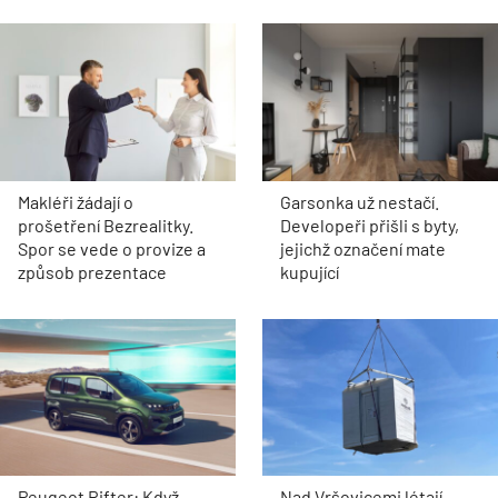
Makléři žádají o
Garsonka už nestačí.
prošetření Bezrealitky.
Developeři přišli s byty,
Spor se vede o provize a
jejichž označení mate
způsob prezentace
kupující
Peugeot Rifter: Když
Nad Vršovicemi létají