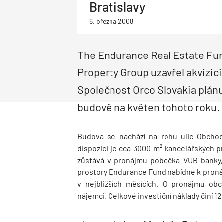
Bratislavy
Udržitelnost
Pasivní domy
Hydroizolace základů
Inteligentní domy
Tepelná izolace základů
Betonáž
6. března 2008
Bytové domy
Strop a Podlaha
Dlažba
Podlaha
Stropní systém
Podhledy
The Endurance Real Estate Fund
Property Group uzavřel akvizici
Společnost Orco Slovakia plánu
budově na květen tohoto roku.
Budova se nachází na rohu ulic Obchod
dispozici je cca 3000 m² kancelářských 
zůstává v pronájmu pobočka VUB banky, 
prostory Endurance Fund nabídne k pronáj
v nejbližších měsících. O pronájmu ob
nájemci. Celkové investiční náklady činí 12