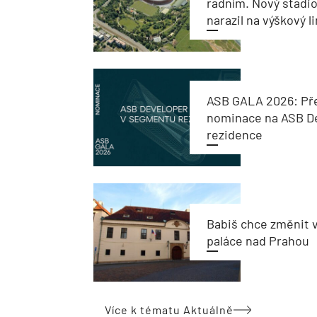
radním. Nový stadi
narazil na výškový l
ASB GALA 2026: Př
nominace na ASB De
rezidence
Babiš chce změnit 
paláce nad Prahou
Více k tématu Aktuálně