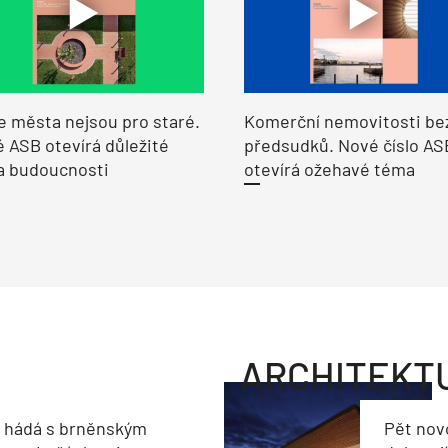
e města nejsou pro staré.
Komerční nemovitosti be
 ASB otevírá důležité
předsudků. Nové číslo AS
a budoucnosti
otevírá ožehavé téma
ARCHITEKT
e hádá s brněnským
Pět nov