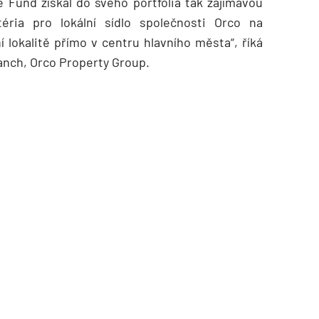
 Fund získal do svého portfolia tak zajímavou
éria pro lokální sídlo společnosti Orco na
í lokalitě přímo v centru hlavního města“, říká
anch, Orco Property Group.