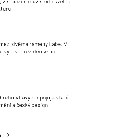
, že i bazén může mít skvělou
kturu
 mezi dvěma rameny Labe. V
e vyroste rezidence na
břehu Vltavy propojuje staré
umění a český design
a