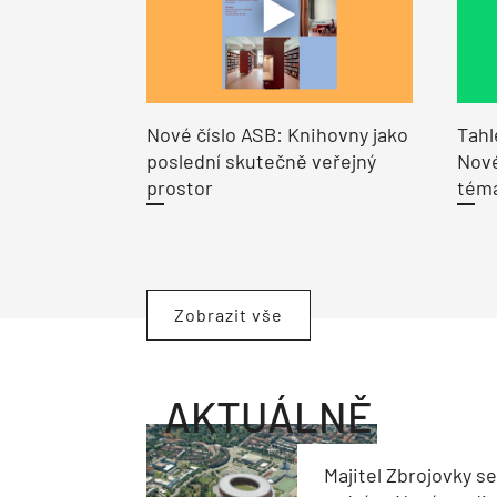
Nové číslo ASB: Knihovny jako
Tahl
poslední skutečně veřejný
Nové
prostor
tém
Zobrazit vše
AKTUÁLNĚ
Majitel Zbrojovky s