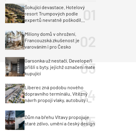
ka
Dopravní stavby
Šokující devastace. Hotelový
resort Trumpových podle
objekty
tavby
expertů nevratně poškodil
albánské pobřeží
unely
Geotechnika
Inženýrské sítě
Miliony domů v ohrožení.
Francouzská zkušenost je
varováním i pro Česko
Garsonka už nestačí. Developeři
přišli s byty, jejichž označení mate
kupující
Liberec zná podobu nového
dopravního terminálu. Vítězný
návrh propojí vlaky, autobusy i
město
Dům na břehu Vltavy propojuje
staré zdivo, umění a český design