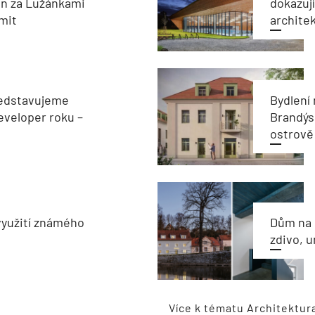
on za Lužánkami
dokazují
imit
archite
edstavujeme
Bydlení
veloper roku –
Brandýs
ostrově
využití známého
Dům na 
zdivo, 
Více k tématu Architektur