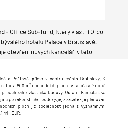
Poruchy střechy
Rekonstrukce střechy
Průmysl a logisti
Větrání a odvětrávání
Komíny
Historické stavby
Průmyslové 
Fasáda
Inženýrské s
Omítky
Doprava
Mosty
T
 - Office Sub-fund, který vlastní Orco
 bývalého hotelu Palace v Bratislavě.
je otevření nových kanceláří v této
ná a Poštová, přímo v centru města Bratislavy. K
prostor a 800 m² obchodních ploch. V současné době
předchozího vlastníka budovy. Ostatní kancelářské
mu po rekonstrukci budovy, jejíž začátek je plánován
chodních ploch již společnost jedná s významnými
,1 mil. EUR.