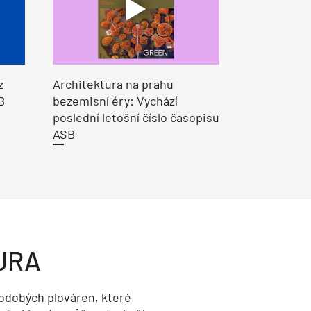
z
Architektura na prahu
B
bezemisní éry: Vychází
poslední letošní číslo časopisu
ASB
URA
odobých plováren, které