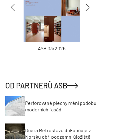
ASB 03/2026
INŽENÝRSKÉ
OD PARTNERŮ ASB
Perforované plechy mění podobu
moderních fasád
Dcera Metrostavu dokončuje v
Norsku obří podzemní úložiště