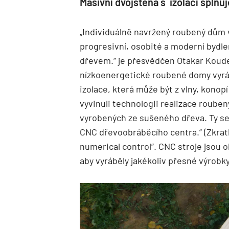
Masivní dvojstěna s izolací splň
„Individuálně navržený roubený dům
progresivní, osobité a moderní bydlen
dřevem.“ je přesvědčen Otakar Koude
nízkoenergetické roubené domy vyráb
izolace, která může být z vlny, konopí
vyvinuli technologii realizace roube
vyrobených ze sušeného dřeva. Ty se 
CNC dřevoobráběcího centra.“ (Zkrat
numerical control“. CNC stroje jsou o
aby vyráběly jakékoliv přesné výrobk