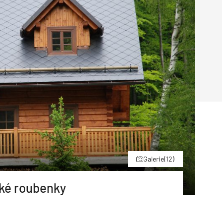
Poruchy střechy
Rekonstrukce střechy
Průmysl a logisti
Větrání a odvětrávání
Komíny
Historické stavby
Průmyslové 
Fasáda
Inženýrské s
Omítky
Doprava
Mosty
T
Galerie
(12)
ké roubenky