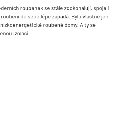
derních roubenek se stále zdokonalují, spoje i
a roubení do sebe lépe zapadá. Bylo vlastně jen
í nízkoenergetické roubené domy. A ty se
enou izolací.
TZB HAUSTECHNIK 02/2026