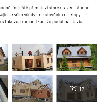
ně lidí ještě představí staré stavení. Anebo
ajíc se vším všudy – se stavěním na etapy,
 s takovou romantikou, že podobná stavba