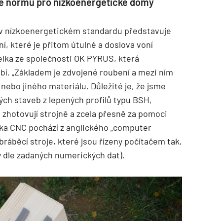
uje normu pro nízkoenergetické domy
 v nízkoenergetickém standardu představuje
í, které je přitom útulné a doslova voní
lka ze společnosti OK PYRUS, která
í. „Základem je zdvojené roubení a mezi ním
 nebo jiného materiálu. Důležité je, že jsme
ných staveb z lepených profilů typu BSH,
zhotovují strojně a zcela přesně za pomoci
ka CNC pochází z anglického „computer
bráběcí stroje, které jsou řízeny počítačem tak,
y dle zadaných numerických dat).