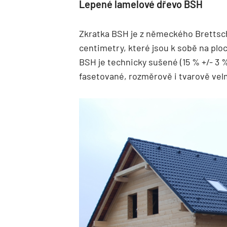
Lepené lamelové dřevo BSH
Zkratka BSH je z německého Brettschi
centimetry, které jsou k sobě na plo
BSH je technicky sušené (15 % +/- 3 
fasetované, rozměrově i tvarově velm