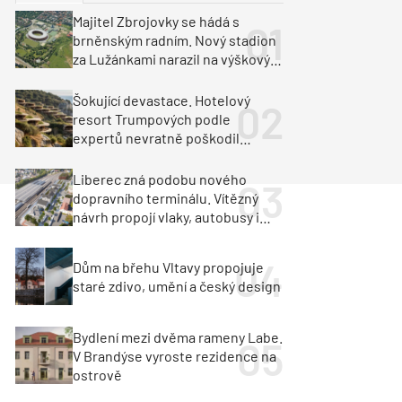
ka
Dopravní stavby
Majitel Zbrojovky se hádá s
brněnským radním. Nový stadion
objekty
tavby
za Lužánkami narazil na výškový
limit
unely
Geotechnika
Inženýrské sítě
Šokující devastace. Hotelový
resort Trumpových podle
expertů nevratně poškodil
albánské pobřeží
Liberec zná podobu nového
dopravního terminálu. Vítězný
návrh propojí vlaky, autobusy i
město
Dům na břehu Vltavy propojuje
staré zdivo, umění a český design
Bydlení mezi dvěma rameny Labe.
V Brandýse vyroste rezidence na
ostrově