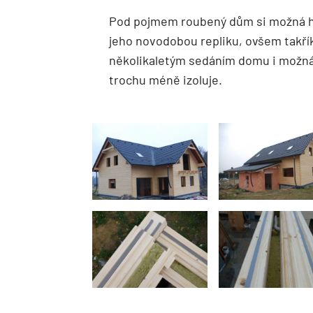
Pod pojmem roubený dům si možná hod
jeho novodobou repliku, ovšem takřík
několikaletým sedáním domu i možná
trochu méně izoluje.