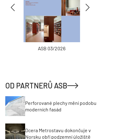
ASB 03/2026
INŽENÝRSKÉ
OD PARTNERŮ ASB
Perforované plechy mění podobu
moderních fasád
Dcera Metrostavu dokončuje v
Norsku obří podzemní úložiště