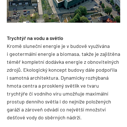
Trychtýř na vodu a světlo
Kromě sluneční energie je v budově využí­vána
i geotermální energie a biomasa, takže je zajištěna
téměř kompletní dodávka energie z obnovitelných
zdrojů. Ekologický koncept budovy dále podpořila
i samotná architektura. Dynamicky rozhýbaná
hmota centra a prosklený světlík ve tvaru
trychtýře či vodního víru umožňuje maximální
prostup denního světla i do nejníže položených
garáží a zároveň odvádí co největší množství
dešťové vody do sběrných nádrží.