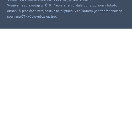
Využíváme zpravodajství ČTK. Přepis, šíření či další zpřístupňování tohoto
obsahu či jeho části veřejnosti, a to jakýmkoliv způsobem, je bez předchozího
souhlasu ČTK výslovně zakázáno.