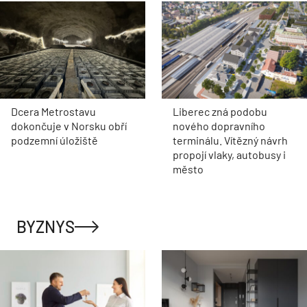
Dcera Metrostavu
Liberec zná podobu
dokončuje v Norsku obří
nového dopravního
podzemní úložiště
terminálu. Vítězný návrh
propojí vlaky, autobusy i
město
BYZNYS