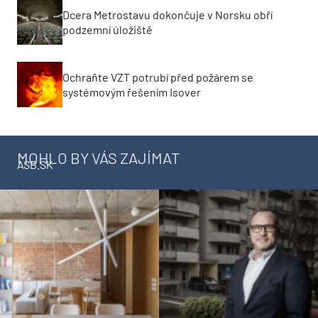
Dcera Metrostavu dokončuje v Norsku obří
podzemní úložiště
Ochraňte VZT potrubí před požárem se
systémovým řešením Isover
MOHLO BY VÁS ZAJÍMAT
ASB.SK