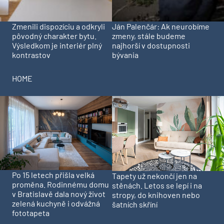
Zmenili dispozíciu a odkryli
Ján Palenčár: Ak neurobíme
pôvodný charakter bytu.
zmeny, stále budeme
Výsledkom je interiér plný
najhorší v dostupnosti
kontrastov
bývania
HOME
Po 15 letech přišla velká
Tapety už nekončí jen na
proměna. Rodinnému domu
stěnách. Letos se lepí i na
v Bratislavě dala nový život
stropy, do knihoven nebo
zelená kuchyně i odvážná
šatních skříní
fototapeta