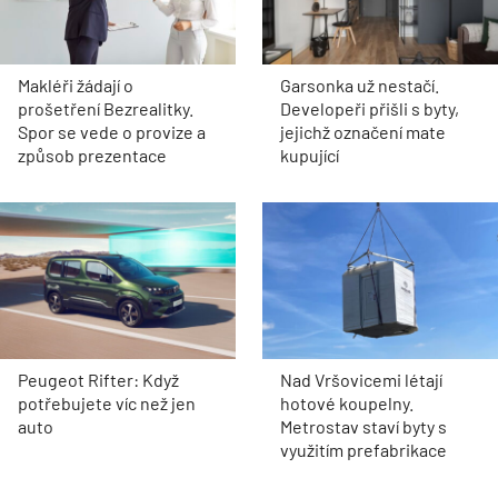
Makléři žádají o
Garsonka už nestačí.
prošetření Bezrealitky.
Developeři přišli s byty,
Spor se vede o provize a
jejichž označení mate
způsob prezentace
kupující
Peugeot Rifter: Když
Nad Vršovicemi létají
potřebujete víc než jen
hotové koupelny.
auto
Metrostav staví byty s
využitím prefabrikace