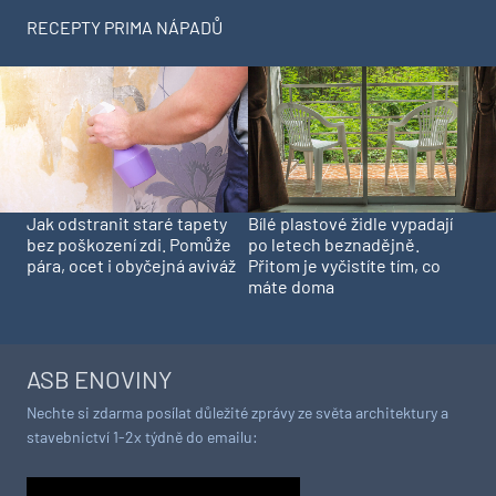
RECEPTY PRIMA NÁPADŮ
Jak odstranit staré tapety
Bílé plastové židle vypadají
bez poškození zdi. Pomůže
po letech beznadějně.
pára, ocet i obyčejná aviváž
Přitom je vyčistíte tím, co
máte doma
ASB ENOVINY
Nechte si zdarma posílat důležité zprávy ze světa architektury a
stavebnictví 1-2x týdně do emailu: