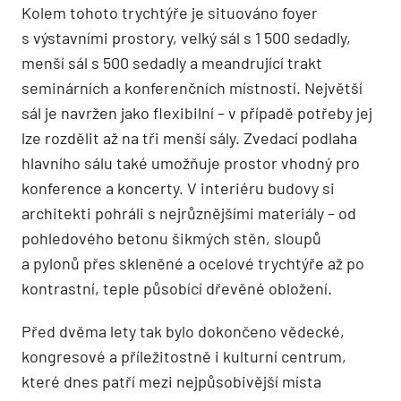
Kolem tohoto trychtýře je situováno foyer
s výstavními prostory, velký sál s 1 500 sedadly,
menší sál s 500 sedadly a meandrující trakt
seminárních a konferenčních místností. Největší
sál je navržen jako flexibilní – v případě potřeby jej
lze rozdělit až na tři menší sály. Zvedací podlaha
hlavního sálu také umožňuje prostor vhodný pro
konference a koncerty. V interiéru budovy si
architekti pohráli s nejrůznějšími materiály – od
pohledového betonu šikmých stěn, sloupů
a pylonů přes skleněné a ocelové trychtýře až po
kontrastní, teple působící dřevěné obložení.
Před dvěma lety tak bylo dokončeno vědecké,
kongresové a příležitostně i kulturní centrum,
které dnes patří mezi nejpůsobivější místa