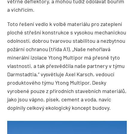
větrné deflektory, a mohou tudíž odolávat bouřím
a vichřicím.
Toto řešení vedlo k volbě materiálu pro zateplení
ploché střešní konstrukce s vysokou mechanickou
odolností, dobrou tvarovou stabilitou a nezbytnou
požární ochranou (třída A1). „Naše nehořlavá
minerální izolace Ytong Multipor má přesně tyto
vlastnosti, a tak přesvědčila naše partnery v týmu
Darmstadtia,“ vysvětluje Axel Karsch, vedoucí
produktového týmu Ytong Multipor. Desky
vyrobené pouze z přírodních stavebních materiálů,
jako jsou vápno, písek, cement a voda, navíc
doplnily celkový ekologický koncept budovy.