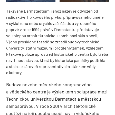
Takzvané Darmstadtium, jehož název je odvozen od
radioaktivního kovového prvku, připravovaného uměle
v cyklotronu nebo urychlovači částic a vyrobeného
poprvé v roce 1994 právě v Darmstadtu, představuje
velkolepou architektonickou kombinaci skla a oceli.
V jeho prosklené fasádě se zrcadlí budovy technické
univerzity, státní muzeum i protilehlý zámek. Vzhledem
k takové poloze uprostřed historického centra bylo třeba
navrhnout stavbu, která by historické památky podtrhla
a stala se zároveň reprezentativním stánkem vědy
a kultury.
Budova nového městského kongresového
a vědeckého centra je výsledkem spolupráce mezi
Technickou univerzitou Darmstadt a městskou
samosprávou. V roce 2001 v architektonické
soutěži na její podobu uspěl návrh vídeňského