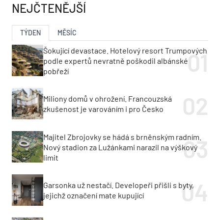
NEJČTENĚJŠÍ
TÝDEN
MĚSÍC
Šokující devastace. Hotelový resort Trumpových
podle expertů nevratně poškodil albánské
pobřeží
Miliony domů v ohrožení. Francouzská
zkušenost je varováním i pro Česko
Majitel Zbrojovky se hádá s brněnským radním.
Nový stadion za Lužánkami narazil na výškový
limit
Garsonka už nestačí. Developeři přišli s byty,
jejichž označení mate kupující