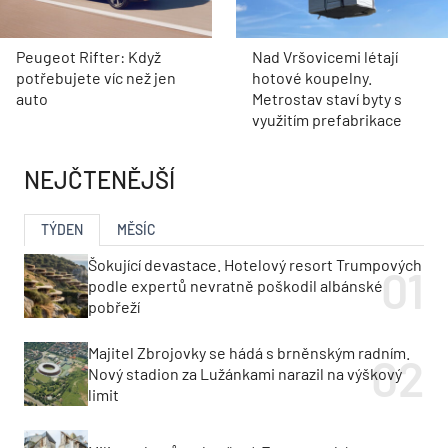
Peugeot Rifter: Když
Nad Vršovicemi létají
potřebujete víc než jen
hotové koupelny.
auto
Metrostav staví byty s
využitím prefabrikace
NEJČTENĚJŠÍ
TÝDEN
MĚSÍC
Šokující devastace. Hotelový resort Trumpových
podle expertů nevratně poškodil albánské
pobřeží
Majitel Zbrojovky se hádá s brněnským radním.
Nový stadion za Lužánkami narazil na výškový
limit