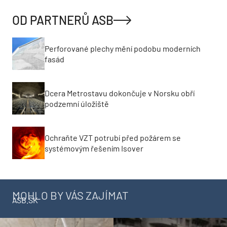
OD PARTNERŮ ASB
Perforované plechy mění podobu moderních
fasád
Dcera Metrostavu dokončuje v Norsku obří
podzemní úložiště
Ochraňte VZT potrubí před požárem se
systémovým řešením Isover
MOHLO BY VÁS ZAJÍMAT
ASB.SK