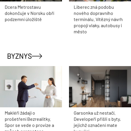
Dcera Metrostavu
Liberec zná podobu
dokončuje v Norsku obří
nového dopravního
podzemní úložiště
terminálu. Vítězný návrh
propojí vlaky, autobusy i
město
BYZNYS
Makléři žádají o
Garsonka už nestačí.
prošetření Bezrealitky.
Developeři přišli s byty,
Spor se vede o provize a
jejichž označení mate