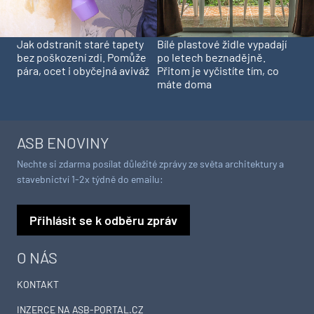
Jak odstranit staré tapety
Bílé plastové židle vypadají
bez poškození zdi. Pomůže
po letech beznadějně.
pára, ocet i obyčejná aviváž
Přitom je vyčistíte tím, co
máte doma
ASB ENOVINY
Nechte si zdarma posílat důležité zprávy ze světa architektury a
stavebnictví 1-2x týdně do emailu:
Přihlásit se k odběru zpráv
O NÁS
KONTAKT
INZERCE NA ASB-PORTAL.CZ