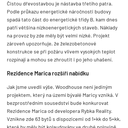
Čistou dřevostavbou je nástavba třetího patra.
Podle průkazu energetické náročnosti budovy
spadá tato část do energetické třídy B, kam dnes
patří většina nízkoenergetických staveb. Náklady
na provoz by zde měly být velmi nízké. Projekt
zároveň upozorňuje, že železobetonové
konstrukce se při požáru vlivem vysokých teplot
rozpínají a mohou se zhroutit i po jeho uhašení.
Rezidence Marica rozšíří nabídku
Jak jsme uvedli výše, Woodhouse není jediným
projektem, který na území bývalé Maricy vzniká. V
bezprostředním sousedství bude konkurovat
Rezidence Marica od developera Rybka Reality.
Vznikne zde 63 bytů s dispozicemi od 1+kk do 5+kk,
které by měly být kolaudovány ve druhé polovině