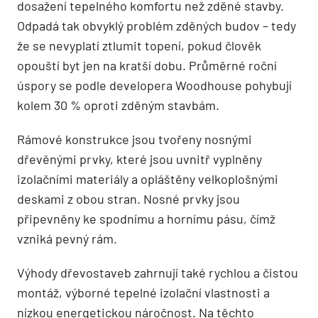
dosažení tepelného komfortu než zděné stavby.
Odpadá tak obvyklý problém zděných budov – tedy
že se nevyplatí ztlumit topení, pokud člověk
opouští byt jen na kratší dobu. Průměrné roční
úspory se podle developera Woodhouse pohybují
kolem 30 % oproti zděným stavbám.
Rámové konstrukce jsou tvořeny nosnými
dřevěnými prvky, které jsou uvnitř vyplněny
izolačními materiály a opláštěny velkoplošnými
deskami z obou stran. Nosné prvky jsou
připevněny ke spodnímu a hornímu pásu, čímž
vzniká pevný rám.
Výhody dřevostaveb zahrnují také rychlou a čistou
montáž, výborné tepelné izolační vlastnosti a
nízkou energetickou náročnost. Na těchto