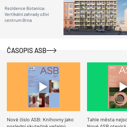
Rezidence Botanica:
Vertikální zahrady oživí
centrum Brna
ČASOPIS ASB
Nové číslo ASB: Knihovny jako
Tahle města nejso
poslední skutečně veřejný
Nové ASB otevírá