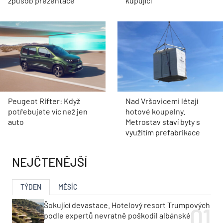
způsob prezentace
kupující
Peugeot Rifter: Když
Nad Vršovicemi létají
potřebujete víc než jen
hotové koupelny.
auto
Metrostav staví byty s
využitím prefabrikace
NEJČTENĚJŠÍ
TÝDEN
MĚSÍC
Šokující devastace. Hotelový resort Trumpových
podle expertů nevratně poškodil albánské