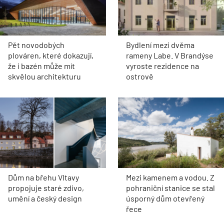
Pět novodobých
Bydlení mezi dvěma
plováren, které dokazují,
rameny Labe. V Brandýse
že i bazén může mít
vyroste rezidence na
skvělou architekturu
ostrově
Dům na břehu Vltavy
Mezi kamenem a vodou. Z
propojuje staré zdivo,
pohraniční stanice se stal
umění a český design
úsporný dům otevřený
řece