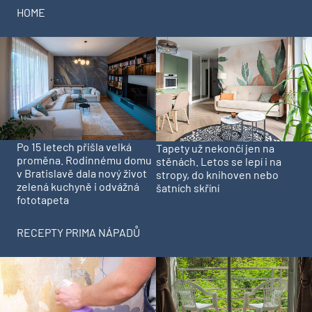
HOME
Po 15 letech přišla velká
Tapety už nekončí jen na
proměna. Rodinnému domu
stěnách. Letos se lepí i na
v Bratislavě dala nový život
stropy, do knihoven nebo
zelená kuchyně i odvážná
šatních skříní
fototapeta
RECEPTY PRIMA NÁPADŮ