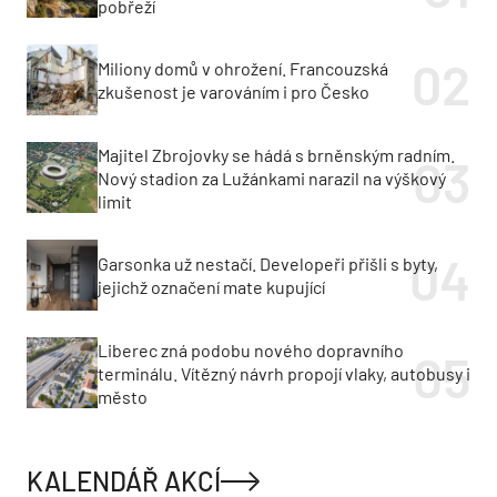
pobřeží
Miliony domů v ohrožení. Francouzská
zkušenost je varováním i pro Česko
Majitel Zbrojovky se hádá s brněnským radním.
Nový stadion za Lužánkami narazil na výškový
limit
Garsonka už nestačí. Developeři přišli s byty,
jejichž označení mate kupující
Liberec zná podobu nového dopravního
terminálu. Vítězný návrh propojí vlaky, autobusy i
město
KALENDÁŘ AKCÍ