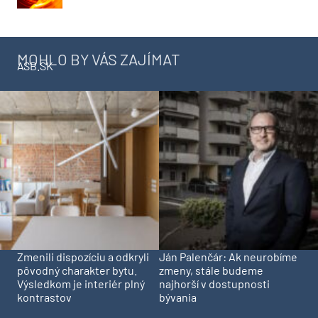
MOHLO BY VÁS ZAJÍMAT
ASB.SK
Zmenili dispozíciu a odkryli
Ján Palenčár: Ak neurobíme
pôvodný charakter bytu.
zmeny, stále budeme
Výsledkom je interiér plný
najhorší v dostupnosti
kontrastov
bývania