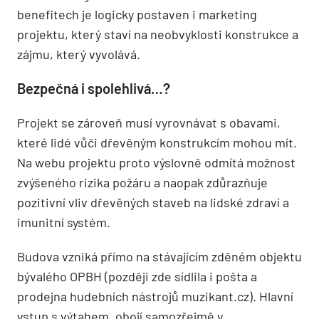
benefitech je logicky postaven i marketing
projektu, který staví na neobvyklosti konstrukce a
zájmu, který vyvolává.
Bezpečná i spolehlivá…?
Projekt se zároveň musí vyrovnávat s obavami,
které lidé vůči dřevěným konstrukcím mohou mít.
Na webu projektu proto výslovně odmítá možnost
zvýšeného rizika požáru a naopak zdůrazňuje
pozitivní vliv dřevěných staveb na lidské zdraví a
imunitní systém.
Budova vzniká přímo na stávajícím zděném objektu
bývalého OPBH (později zde sídlila i pošta a
prodejna hudebních nástrojů muzikant.cz). Hlavní
vstup s výtahem, obojí samozřejmě v