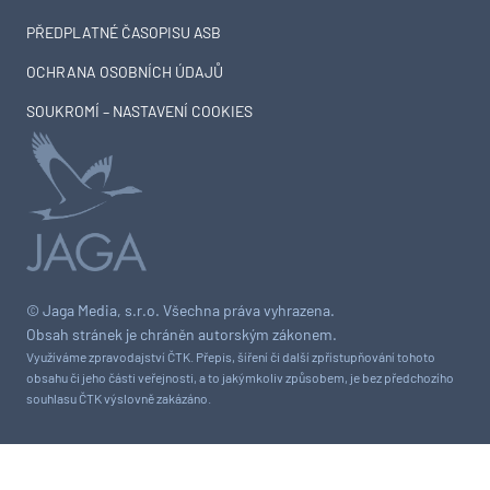
PŘEDPLATNÉ ČASOPISU ASB
OCHRANA OSOBNÍCH ÚDAJŮ
SOUKROMÍ – NASTAVENÍ COOKIES
© Jaga Media, s.r.o. Všechna práva vyhrazena.
Obsah stránek je chráněn autorským zákonem.
Využíváme zpravodajství ČTK. Přepis, šíření či další zpřístupňování tohoto
obsahu či jeho části veřejnosti, a to jakýmkoliv způsobem, je bez předchozího
souhlasu ČTK výslovně zakázáno.