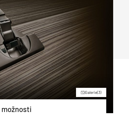
Poruchy střechy
Rekonstrukce střechy
Průmysl a logisti
Větrání a odvětrávání
Komíny
Historické stavby
Průmyslové 
Fasáda
Inženýrské s
Omítky
Doprava
Mosty
T
Galerie
(3)
é možnosti