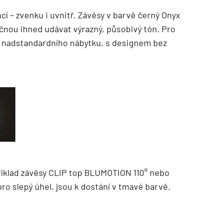
í – zvenku i uvnitř. Závěsy v barvě černý Onyx
čnou ihned udávat výrazný, působivý tón. Pro
í nadstandardního nábytku, s designem bez
říklad závěsy CLIP top BLUMOTION 110° nebo
pro slepý úhel, jsou k dostání v tmavé barvě.