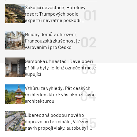
ka
Dopravní stavby
Šokující devastace. Hotelový
resort Trumpových podle
objekty
tavby
expertů nevratně poškodil
albánské pobřeží
unely
Geotechnika
Inženýrské sítě
Miliony domů v ohrožení.
Francouzská zkušenost je
varováním i pro Česko
Garsonka už nestačí. Developeři
přišli s byty, jejichž označení mate
kupující
Vzhůru za výhledy: Pět českých
rozhleden, které vás okouzlí svou
architekturou
Liberec zná podobu nového
dopravního terminálu. Vítězný
návrh propojí vlaky, autobusy i
město