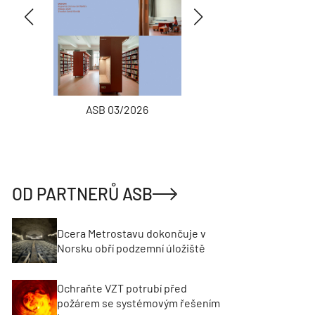
ASB 03/2026
INŽENÝRSKÉ
OD PARTNERŮ ASB
Dcera Metrostavu dokončuje v
Norsku obří podzemní úložiště
Ochraňte VZT potrubí před
požárem se systémovým řešením