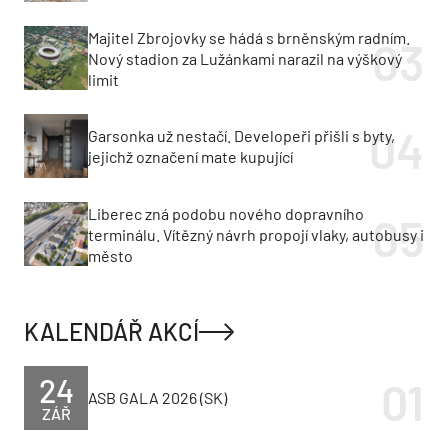
Majitel Zbrojovky se hádá s brněnským radním.
Nový stadion za Lužánkami narazil na výškový
limit
Garsonka už nestačí. Developeři přišli s byty,
jejichž označení mate kupující
Liberec zná podobu nového dopravního
terminálu. Vítězný návrh propojí vlaky, autobusy i
město
KALENDÁŘ AKCÍ
24
ASB GALA 2026 (SK)
ZÁŘ