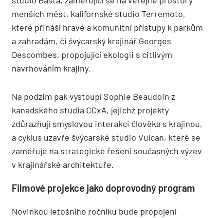
studio Basta, zaměřující se na veřejné prostory
menších měst, kalifornské studio Terremoto,
které přináší hravé a komunitní přístupy k parkům
a zahradám, či švýcarský krajinář Georges
Descombes, propojující ekologii s citlivým
navrhováním krajiny.
Na podzim pak vystoupí Sophie Beaudoin z
kanadského studia CCxA, jejichž projekty
zdůrazňují smyslovou interakci člověka s krajinou,
a cyklus uzavře švýcarské studio Vulcan, které se
zaměřuje na strategické řešení současných výzev
v krajinářské architektuře.
Filmové projekce jako doprovodný program
Novinkou letošního ročníku bude propojení