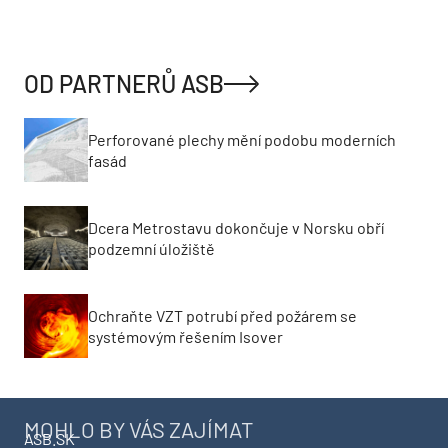
OD PARTNERŮ ASB
Perforované plechy mění podobu moderních
fasád
Dcera Metrostavu dokončuje v Norsku obří
podzemní úložiště
Ochraňte VZT potrubí před požárem se
systémovým řešením Isover
MOHLO BY VÁS ZAJÍMAT
ASB.SK