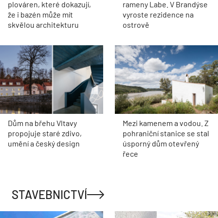
plováren, které dokazují,
rameny Labe. V Brandýse
že i bazén může mít
vyroste rezidence na
skvělou architekturu
ostrově
Dům na břehu Vltavy
Mezi kamenem a vodou. Z
propojuje staré zdivo,
pohraniční stanice se stal
umění a český design
úsporný dům otevřený
řece
STAVEBNICTVÍ