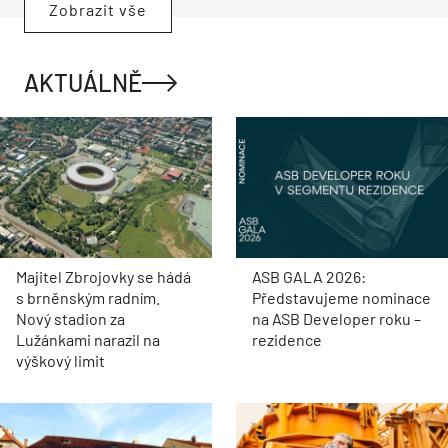
Zobrazit vše
AKTUÁLNĚ
Majitel Zbrojovky se hádá
ASB GALA 2026:
s brněnským radním.
Představujeme nominace
Nový stadion za
na ASB Developer roku –
Lužánkami narazil na
rezidence
výškový limit