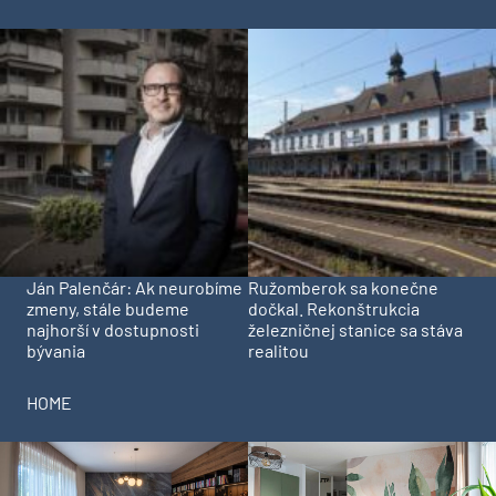
Ján Palenčár: Ak neurobíme
Ružomberok sa konečne
zmeny, stále budeme
dočkal. Rekonštrukcia
najhorší v dostupnosti
železničnej stanice sa stáva
bývania
realitou
HOME