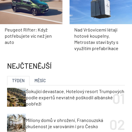
Peugeot Rifter: Když
Nad Vršovicemi létají
potřebujete víc než jen
hotové koupelny.
auto
Metrostav staví byty s
využitím prefabrikace
NEJČTENĚJŠÍ
TÝDEN
MĚSÍC
Šokující devastace. Hotelový resort Trumpových
podle expertů nevratně poškodil albánské
pobřeží
Miliony domů v ohrožení. Francouzská
zkušenost je varováním i pro Česko