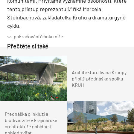
komunitami. Přivítáme významné osobnosti, které
tento přístup reprezentují,“ říká Marcela
Steinbachová, zakladatelka Kruhu a dramaturgyně
cyklu.
Přečtěte si také
Architekturu Ivana Kroupy
přiblíží přednáška spolku
KRUH
Přednáška o inkluzi a
biodiverzitě v krajinářské
architektuře nabídne i
pohled zvířat