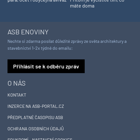
máte doma
ASB ENOVINY
Nechte si zdarma posílat důležité zprávy ze světa architektury a
stavebnictví 1-2x týdně do emailu:
Přihlásit se k odběru zpráv
O NÁS
KONTAKT
INZERCE NA ASB-PORTAL.CZ
PŘEDPLATNÉ ČASOPISU ASB
OCHRANA OSOBNÍCH ÚDAJŮ
SOUKROMÍ – NASTAVENÍ COOKIES