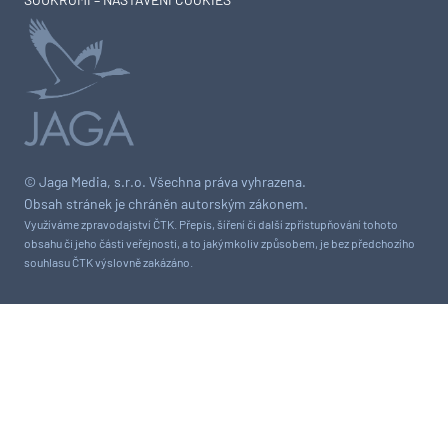
© Jaga Media, s.r.o. Všechna práva vyhrazena.
Obsah stránek je chráněn autorským zákonem.
Využíváme zpravodajství ČTK. Přepis, šíření či další zpřístupňování tohoto
obsahu či jeho části veřejnosti, a to jakýmkoliv způsobem, je bez předchozího
souhlasu ČTK výslovně zakázáno.