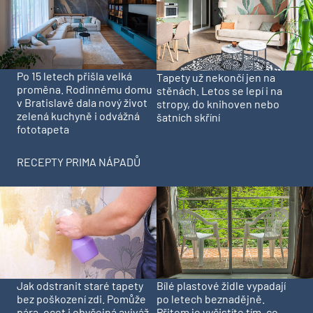
Po 15 letech přišla velká
Tapety už nekončí jen na
proměna. Rodinnému domu
stěnách. Letos se lepí i na
v Bratislavě dala nový život
stropy, do knihoven nebo
zelená kuchyně i odvážná
šatních skříní
fototapeta
RECEPTY PRIMA NÁPADŮ
Jak odstranit staré tapety
Bílé plastové židle vypadají
bez poškození zdi. Pomůže
po letech beznadějně.
pára, ocet i obyčejná aviváž
Přitom je vyčistíte tím, co