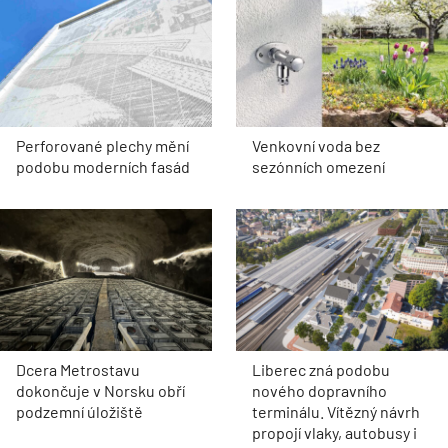
Perforované plechy mění
Venkovní voda bez
podobu moderních fasád
sezónních omezení
Dcera Metrostavu
Liberec zná podobu
dokončuje v Norsku obří
nového dopravního
podzemní úložiště
terminálu. Vítězný návrh
propojí vlaky, autobusy i