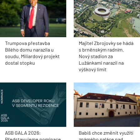
Trumpova přestavba
Majitel Zbrojovky se hádá
Bílého domu narazila u
s brněnským radním.
soudu. Miliardový projekt
Nový stadion za
dostal stopku
Lužánkami narazil na
výškový limit
ASB GALA 2026:
Babiš chce změnit využití
Představujeme nominace
známého paláce nad