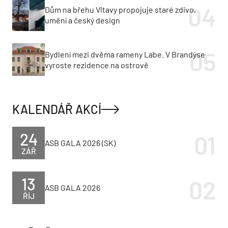
Dům na břehu Vltavy propojuje staré zdivo,
umění a český design
Bydlení mezi dvěma rameny Labe. V Brandýse
vyroste rezidence na ostrově
KALENDÁŘ AKCÍ
24
ASB GALA 2026 (SK)
ZÁŘ
13
ASB GALA 2026
ŘÍJ