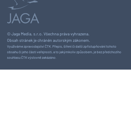
© Jaga Media, s.r.o. Všechna práva vyhrazena.
Obsah stránek je chráněn autorským zákonem.
Využíváme zpravodajství ČTK. Přepis, šíření či další zpřístupňování tohoto
obsahu či jeho části veřejnosti, a to jakýmkoliv způsobem, je bez předchozího
souhlasu ČTK výslovně zakázáno.