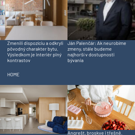
Zmenili dispozíciu a odkryli
Ján Palenčár: Ak neurobíme
pôvodný charakter bytu.
zmeny, stále budeme
Výsledkom je interiér plný
najhorší v dostupnosti
kontrastov
bývania
HOME
Angrešt, broskve i třešně.