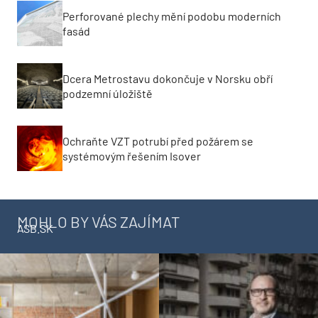
Perforované plechy mění podobu moderních
fasád
Dcera Metrostavu dokončuje v Norsku obří
podzemní úložiště
Ochraňte VZT potrubí před požárem se
systémovým řešením Isover
MOHLO BY VÁS ZAJÍMAT
ASB.SK