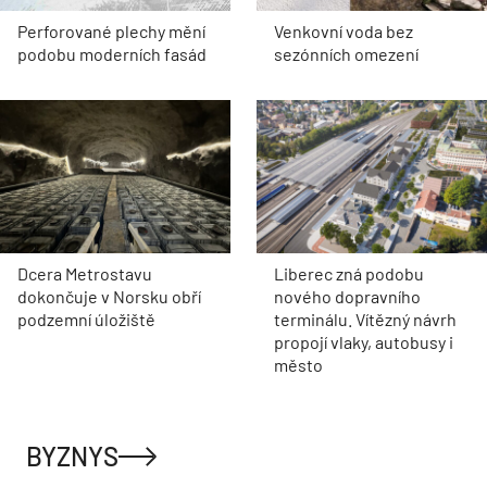
Perforované plechy mění
Venkovní voda bez
podobu moderních fasád
sezónních omezení
Dcera Metrostavu
Liberec zná podobu
dokončuje v Norsku obří
nového dopravního
podzemní úložiště
terminálu. Vítězný návrh
propojí vlaky, autobusy i
město
BYZNYS