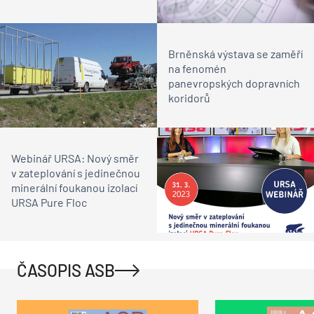
Brněnská výstava se zaměří
na fenomén
panevropských dopravních
koridorů
Webinář URSA: Nový směr
v zateplování s jedinečnou
minerální foukanou izolací
URSA Pure Floc
ČASOPIS ASB