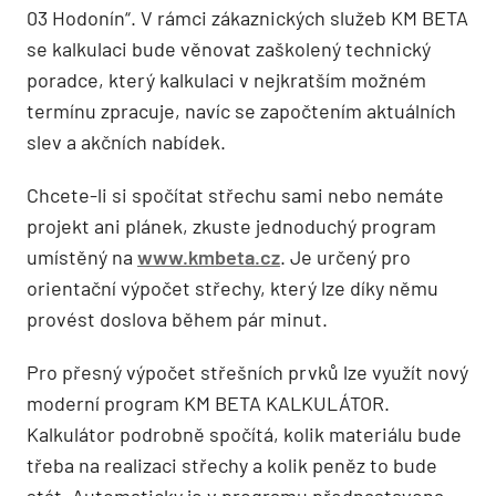
03 Hodonín“. V rámci zákaznických služeb KM BETA
se kalkulaci bude věnovat zaškolený technický
poradce, který kalkulaci v nejkratším možném
termínu zpracuje, navíc se započtením aktuálních
slev a akčních nabídek.
Chcete-li si spočítat střechu sami nebo nemáte
projekt ani plánek, zkuste jednoduchý program
umístěný na
www.kmbeta.cz
. Je určený pro
orientační výpočet střechy, který lze díky němu
provést doslova během pár minut.
Pro přesný výpočet střešních prvků lze využít nový
moderní program KM BETA KALKULÁTOR.
Kalkulátor podrobně spočítá, kolik materiálu bude
třeba na realizaci střechy a kolik peněz to bude
stát. Automaticky je v programu přednastavena