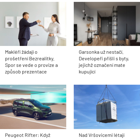
Makléři žádají o
Garsonka už nestačí.
prošetření Bezrealitky.
Developeři přišli s byty,
Spor se vede o provize a
jejichž označení mate
způsob prezentace
kupující
Peugeot Rifter: Když
Nad Vršovicemi létají