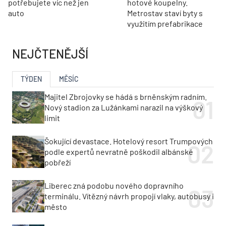
potřebujete víc než jen
hotové koupelny.
auto
Metrostav staví byty s
využitím prefabrikace
NEJČTENĚJŠÍ
TÝDEN
MĚSÍC
Majitel Zbrojovky se hádá s brněnským radním.
Nový stadion za Lužánkami narazil na výškový
limit
Šokující devastace. Hotelový resort Trumpových
podle expertů nevratně poškodil albánské
pobřeží
Liberec zná podobu nového dopravního
terminálu. Vítězný návrh propojí vlaky, autobusy i
město