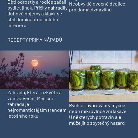
Děti odrostly a rodiče začali
Neobvyklé ovocné dvojice
bydlet jinak. Příčky nahradily
pro domácí zmrzlinu
dubové objemy a klavír se
stal dominantou celého
interiéru
RECEPTY PRIMA NÁPADŮ
Zahrada, která rozkvétá a
voní až večer. Měsíční
zahrada je
Rychlé zavařování v myčce
nejromantičtějším trendem
nebo mikrovlnce zní lákavě.
letošního roku
U některých potravin ale
může jít o zbytečný hazard