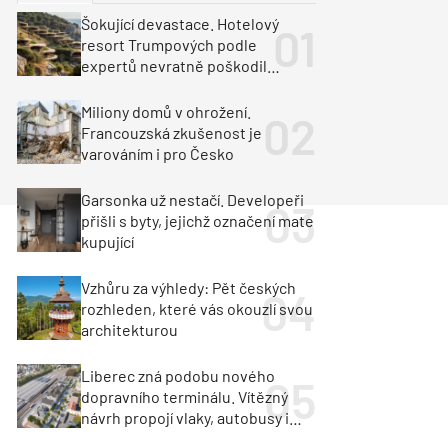
ka
Dopravní stavby
Šokující devastace. Hotelový
resort Trumpových podle
objekty
tavby
expertů nevratně poškodil
albánské pobřeží
unely
Geotechnika
Inženýrské sítě
Miliony domů v ohrožení.
Francouzská zkušenost je
varováním i pro Česko
Garsonka už nestačí. Developeři
přišli s byty, jejichž označení mate
kupující
Vzhůru za výhledy: Pět českých
rozhleden, které vás okouzlí svou
architekturou
Liberec zná podobu nového
dopravního terminálu. Vítězný
návrh propojí vlaky, autobusy i
město