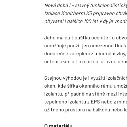
Nová doba I – slavný funkcionalistický
izolace Kooltherm K5 připraven chrá
obyvatel i dalších 100 let.Kdy je vhod
Jeho malou tloušťku oceníte i u obv
umožňuje použít jen omezenou tloušť
dodatečné zateplení z minerální vlny
ostění oken a tím snížení úrovně denn
Stejnou výhodou je i využití izolační
oken, kde šířka okenního rámu umož
izolantu, případně na stěně mezi int
tepelného izolantu z EPS nebo z min
užitného prostoru na balkonu nebo lo
O materiálu