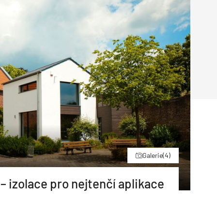
Poruchy střechy
Rekonstrukce střechy
Průmysl a logisti
Větrání a odvětrávání
Komíny
Historické stavby
Průmyslové 
Fasáda
Inženýrské s
Omítky
Doprava
Mosty
T
Galerie
(4)
 izolace pro nejtenčí aplikace