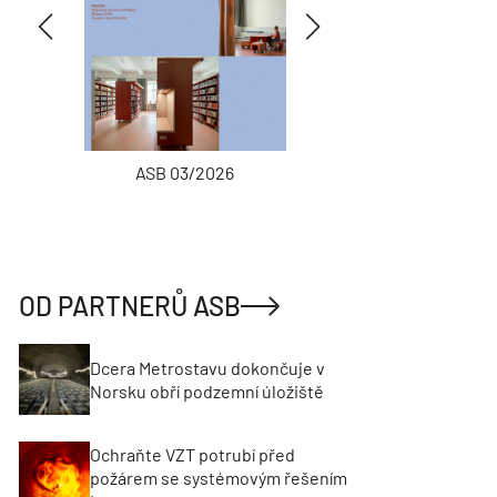
ASB 03/2026
INŽENÝRSKÉ
OD PARTNERŮ ASB
Dcera Metrostavu dokončuje v
Norsku obří podzemní úložiště
Ochraňte VZT potrubí před
požárem se systémovým řešením