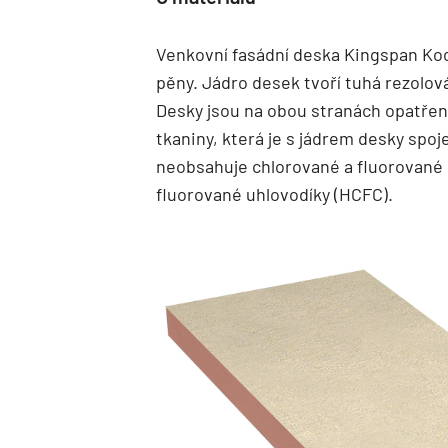
Venkovní fasádní deska Kingspan Ko
pěny. Jádro desek tvoří tuhá rezolo
Desky jsou na obou stranách opatře
tkaniny, která je s jádrem desky spo
neobsahuje chlorované a fluorované 
fluorované uhlovodíky (HCFC).