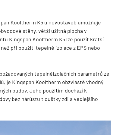
gspan Kooltherm K5 u novostaveb umožňuje
 obvodové stěny, větší užitná plocha v
lantu Kingspan Kooltherm K5 lze použít kratší
 než při použití tepelné izolace z EPS nebo
í požadovaných tepelněizolačních parametrů ze
lů, je Kingspan Kooltherm obzvláště vhodný
mých budov. Jeho použitím dochází k
ovy bez nárůstu tloušťky zdi a vedlejšího