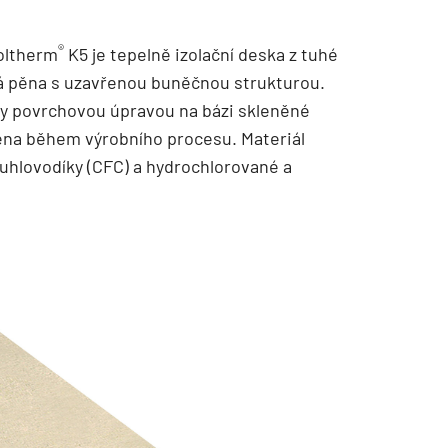
®
oltherm
K5 je tepelně izolační deska z tuhé
vá pěna s uzavřenou buněčnou strukturou.
ny povrchovou úpravou na bázi skleněné
jena během výrobního procesu. Materiál
uhlovodíky (CFC) a hydrochlorované a