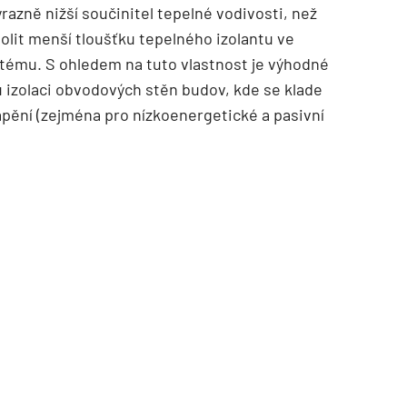
azně nižší součinitel tepelné vodivosti, než
volit menší tloušťku tepelného izolantu ve
tému. S ohledem na tuto vlastnost je výhodné
 izolaci obvodových stěn budov, kde se klade
ápění (zejména pro nízkoenergetické a pasivní
TZB HAUSTECHNIK 02/2026