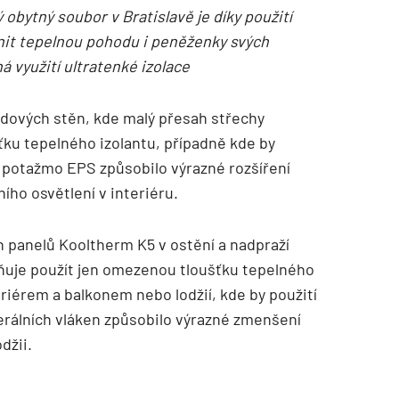
 obytný soubor v Bratislavě je díky použití
nit tepelnou pohodu i peněženky svých
ná využití ultratenké izolace
odových stěn, kde malý přesah střechy
ku tepelného izolantu, případně kde by
, potažmo EPS způsobilo výrazné rozšíření
ího osvětlení v interiéru.
ch panelů Kooltherm K5 v ostění a nadpraží
ňuje použít jen omezenou tloušťku tepelného
eriérem a balkonem nebo lodžií, kde by použití
erálních vláken způsobilo výrazné zmenšení
džii.