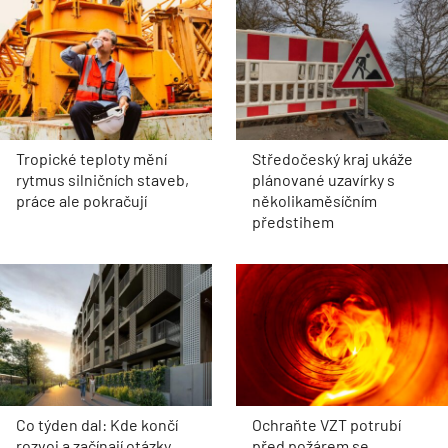
Tropické teploty mění
Středočeský kraj ukáže
rytmus silničních staveb,
plánované uzavírky s
práce ale pokračují
několikaměsíčním
předstihem
Co týden dal: Kde končí
Ochraňte VZT potrubí
rozvoj a začínají otázky
před požárem se