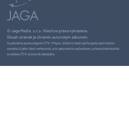
© Jaga Media, s.r.o. Všechna práva vyhrazena.
Obsah stránek je chráněn autorským zákonem.
Využíváme zpravodajství ČTK. Přepis, šíření či další zpřístupňování tohoto
obsahu či jeho části veřejnosti, a to jakýmkoliv způsobem, je bez předchozího
souhlasu ČTK výslovně zakázáno.