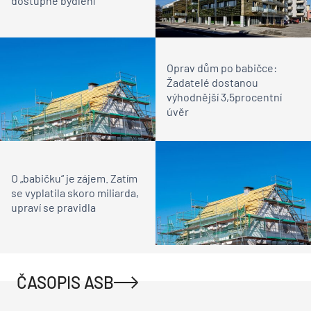
dostupné bydlení
Oprav dům po babičce:
Žadatelé dostanou
výhodnější 3,5procentní
úvěr
O „babičku“ je zájem. Zatím
se vyplatila skoro miliarda,
upraví se pravidla
ČASOPIS ASB