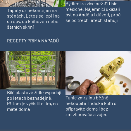
Bydlení za více než 31 tisíc
měsíčně. Nájemníci ukázali
Tapety už nekončí jen na
byt na Andělu i důvod, proč
stěnách. Letos se lepí i na
se po třech letech stěhují
stropy, do knihoven nebo
šatních skříní
RECEPTY PRIMA NÁPADŮ
Bílé plastové židle vypadají
Tuhle zmrzlinu běžně
po letech beznadějně.
nekoupíte. Indické kulfi si
Přitom je vyčistíte tím, co
připravíte doma i bez
máte doma
zmrzlinovače a vajec