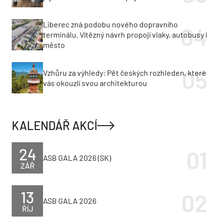
Liberec zná podobu nového dopravního
terminálu. Vítězný návrh propojí vlaky, autobusy i
město
Vzhůru za výhledy: Pět českých rozhleden, které
vás okouzlí svou architekturou
KALENDÁŘ AKCÍ
24
ASB GALA 2026 (SK)
ZÁŘ
13
ASB GALA 2026
ŘÍJ